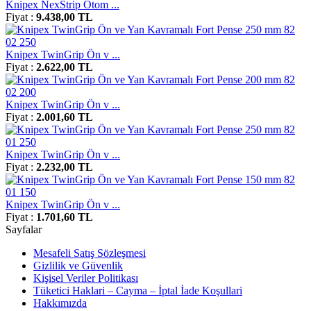
Knipex NexStrip Otom ...
Fiyat :
9.438,00 TL
Knipex TwinGrip Ön v ...
Fiyat :
2.622,00 TL
Knipex TwinGrip Ön v ...
Fiyat :
2.001,60 TL
Knipex TwinGrip Ön v ...
Fiyat :
2.232,00 TL
Knipex TwinGrip Ön v ...
Fiyat :
1.701,60 TL
Sayfalar
Mesafeli Satış Sözleşmesi
Gizlilik ve Güvenlik
Kişisel Veriler Politikası
Tüketici Haklari – Cayma – İptal İade Koşullari
Hakkımızda