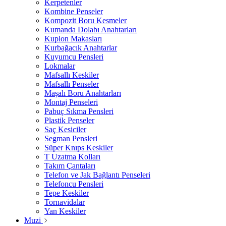
Kerpetenler
Kombine Penseler
Kompozit Boru Kesmeler
Kumanda Dolabı Anahtarları
Kuplon Makasları
Kurbağacık Anahtarlar
Kuyumcu Pensleri
Lokmalar
Mafsallı Keskiler
Mafsallı Penseler
Maşalı Boru Anahtarları
Montaj Penseleri
Pabuç Sıkma Pensleri
Plastik Penseler
Saç Kesiciler
Segman Pensleri
Süper Knıps Keskiler
T Uzatma Kolları
Takım Çantaları
Telefon ve Jak Bağlantı Penseleri
Telefoncu Pensleri
Tepe Keskiler
Tornavidalar
Yan Keskiler
Muzi