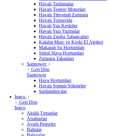
Havalı Taşlamalar
Havalı Testere Motorları
Havalı Titreşimli Zımpara
Havalı Tornavida
Havalı Yan Keskiler
Havalı Yazı Yazmalar
Havalı Zımba Tabancaları
Kalafat Murç ve Keski El Aletleri
Makaralı Su Hortumları
Spiral Hava Hortumları
Zımpara Tabanları
Sappower
Geri Dön
Sappower
Hava Hortumları
Havalı Somun Sökmeler
Şartlandırıcılar
Ingco
Geri Dön
Ingco
Akülü Tırpanlar
Anahtarlar
Ayarlı Penseler
Baltalar
Balyozlar