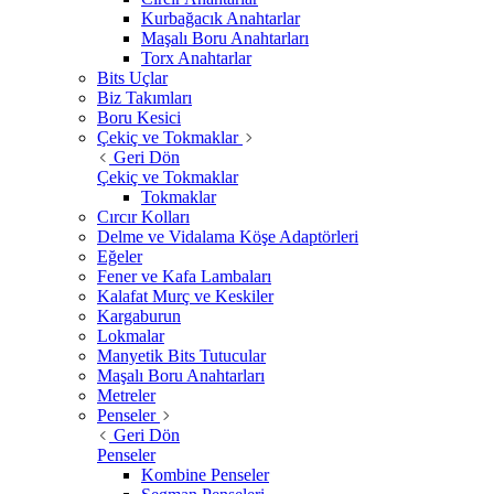
Kurbağacık Anahtarlar
Maşalı Boru Anahtarları
Torx Anahtarlar
Bits Uçlar
Biz Takımları
Boru Kesici
Çekiç ve Tokmaklar
Geri Dön
Çekiç ve Tokmaklar
Tokmaklar
Cırcır Kolları
Delme ve Vidalama Köşe Adaptörleri
Eğeler
Fener ve Kafa Lambaları
Kalafat Murç ve Keskiler
Kargaburun
Lokmalar
Manyetik Bits Tutucular
Maşalı Boru Anahtarları
Metreler
Penseler
Geri Dön
Penseler
Kombine Penseler