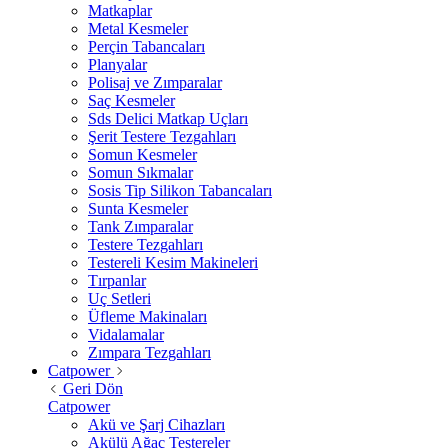
Matkaplar
Metal Kesmeler
Perçin Tabancaları
Planyalar
Polisaj ve Zımparalar
Saç Kesmeler
Sds Delici Matkap Uçları
Şerit Testere Tezgahları
Somun Kesmeler
Somun Sıkmalar
Sosis Tip Silikon Tabancaları
Sunta Kesmeler
Tank Zımparalar
Testere Tezgahları
Testereli Kesim Makineleri
Tırpanlar
Uç Setleri
Üfleme Makinaları
Vidalamalar
Zımpara Tezgahları
Catpower
Geri Dön
Catpower
Akü ve Şarj Cihazları
Akülü Ağaç Testereler