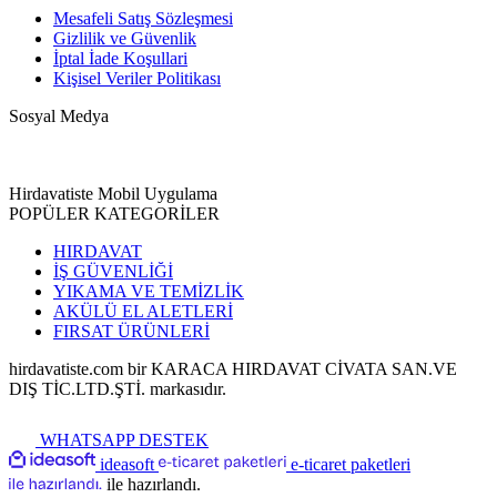
Mesafeli Satış Sözleşmesi
Gizlilik ve Güvenlik
İptal İade Koşullari
Kişisel Veriler Politikası
Sosyal Medya
Hirdavatiste Mobil Uygulama
POPÜLER KATEGORİLER
HIRDAVAT
İŞ GÜVENLİĞİ
YIKAMA VE TEMİZLİK
AKÜLÜ EL ALETLERİ
FIRSAT ÜRÜNLERİ
hirdavatiste.com bir KARACA HIRDAVAT CİVATA SAN.VE
DIŞ TİC.LTD.ŞTİ. markasıdır.
WHATSAPP DESTEK
ideasoft
e-ticaret paketleri
ile hazırlandı.