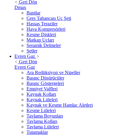
Geri Dön
Dmax
Bantlar
Gres Tabancası Uç Seti
Hassas Teraziler
Hava Kompresörleri
Kesme Diskleri
Matkap Uçları
Seramik Delmeler
Setler
Evren Gaz
Geri Dön
Evren Gaz
Ara Redüksiyon ve Nipeller
Basınç Düşürücüler
Basınç Göstergeleri
Emniyet Valfleri
Kaynak Kolları
Kaynak Lüleleri
Kaynak ve Kesme Hamlaç Aletleri
Kesme Lüleleri
Tavlama Boyunları
Tavlama Kolları
Tavlama Lüleleri
Tutamaklar