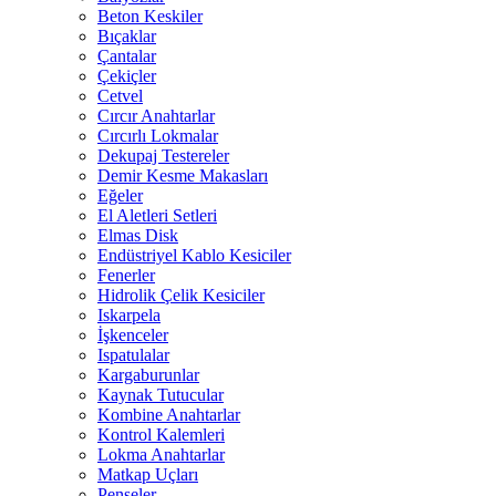
Beton Keskiler
Bıçaklar
Çantalar
Çekiçler
Cetvel
Cırcır Anahtarlar
Cırcırlı Lokmalar
Dekupaj Testereler
Demir Kesme Makasları
Eğeler
El Aletleri Setleri
Elmas Disk
Endüstriyel Kablo Kesiciler
Fenerler
Hidrolik Çelik Kesiciler
Iskarpela
İşkenceler
Ispatulalar
Kargaburunlar
Kaynak Tutucular
Kombine Anahtarlar
Kontrol Kalemleri
Lokma Anahtarlar
Matkap Uçları
Penseler