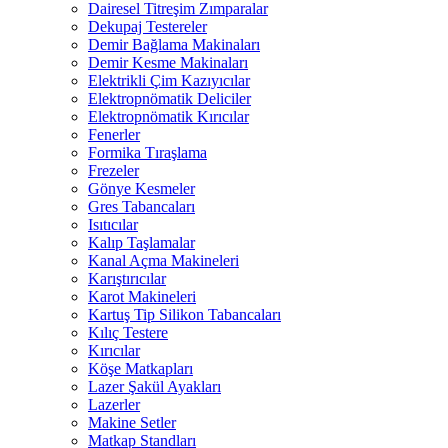
Dairesel Titreşim Zımparalar
Dekupaj Testereler
Demir Bağlama Makinaları
Demir Kesme Makinaları
Elektrikli Çim Kazıyıcılar
Elektropnömatik Deliciler
Elektropnömatik Kırıcılar
Fenerler
Formika Tıraşlama
Frezeler
Gönye Kesmeler
Gres Tabancaları
Isıtıcılar
Kalıp Taşlamalar
Kanal Açma Makineleri
Karıştırıcılar
Karot Makineleri
Kartuş Tip Silikon Tabancaları
Kılıç Testere
Kırıcılar
Köşe Matkapları
Lazer Şakül Ayakları
Lazerler
Makine Setler
Matkap Standları