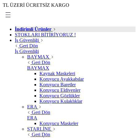
ZERİ ÜCRETSİZ KARGO
İndirimli Ürünler
STOKLARI BİTİRİYORUZ !
İş Güvenliği
Geri Dön
İş Güvenliği
BAYMAX
Geri Dön
BAYMAX
Kaynak Maskeleri
Koruyucu Ayakkabılar
Koruyucu Baretler
Koruyucu Eldivenler
Koruyucu Gözlükler
Koruyucu Kulaklıklar
ERA
Geri Dön
ERA
Koruyucu Maskeler
STARLİNE
Geri Dön