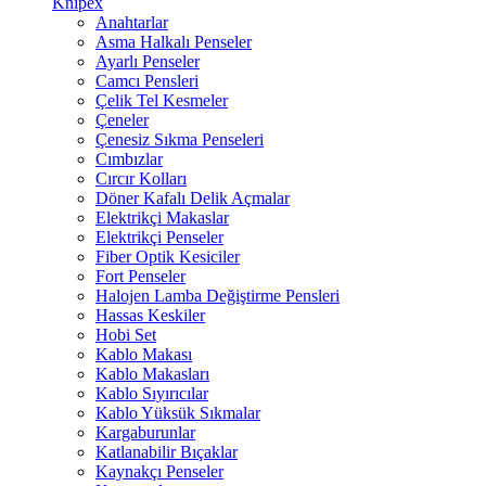
Knipex
Anahtarlar
Asma Halkalı Penseler
Ayarlı Penseler
Camcı Pensleri
Çelik Tel Kesmeler
Çeneler
Çenesiz Sıkma Penseleri
Cımbızlar
Cırcır Kolları
Döner Kafalı Delik Açmalar
Elektrikçi Makaslar
Elektrikçi Penseler
Fiber Optik Kesiciler
Fort Penseler
Halojen Lamba Değiştirme Pensleri
Hassas Keskiler
Hobi Set
Kablo Makası
Kablo Makasları
Kablo Sıyırıcılar
Kablo Yüksük Sıkmalar
Kargaburunlar
Katlanabilir Bıçaklar
Kaynakçı Penseler