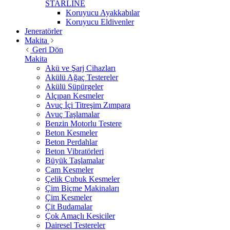
STARLİNE
Koruyucu Ayakkabılar
Koruyucu Eldivenler
Jeneratörler
Makita
Geri Dön
Makita
Akü ve Şarj Cihazları
Akülü Ağaç Testereler
Akülü Süpürgeler
Alçıpan Kesmeler
Avuç İçi Titreşim Zımpara
Avuç Taşlamalar
Benzin Motorlu Testere
Beton Kesmeler
Beton Perdahlar
Beton Vibratörleri
Büyük Taşlamalar
Cam Kesmeler
Çelik Çubuk Kesmeler
Çim Biçme Makinaları
Çim Kesmeler
Çit Budamalar
Çok Amaçlı Kesiciler
Dairesel Testereler