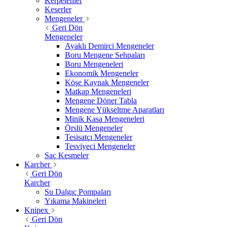
Kerpetenler
Keserler
Mengeneler
Geri Dön
Mengeneler
Ayaklı Demirci Mengeneler
Boru Mengene Sehpaları
Boru Mengeneleri
Ekonomik Mengeneler
Köşe Kaynak Mengeneler
Matkap Mengeneleri
Mengene Döner Tabla
Mengene Yükseltme Aparatları
Minik Kasa Mengeneleri
Örslü Mengeneler
Tesisatçı Mengeneler
Tesviyeci Mengeneler
Saç Kesmeler
Karcher
Geri Dön
Karcher
Su Dalgıç Pompaları
Yıkama Makineleri
Knipex
Geri Dön