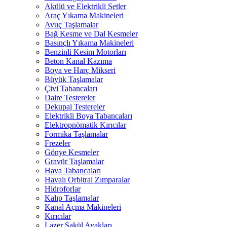
Akülü ve Elektrikli Setler
Araç Yıkama Makineleri
Avuç Taşlamalar
Bağ Kesme ve Dal Kesmeler
Basınçlı Yıkama Makineleri
Benzinli Kesim Motorları
Beton Kanal Kazıma
Boya ve Harç Mikseri
Büyük Taşlamalar
Çivi Tabancaları
Daire Testereler
Dekupaj Testereler
Elektrikli Boya Tabancaları
Elektropnömatik Kırıcılar
Formika Taşlamalar
Frezeler
Gönye Kesmeler
Gravür Taşlamalar
Hava Tabancaları
Havalı Orbitral Zımparalar
Hidroforlar
Kalıp Taşlamalar
Kanal Açma Makineleri
Kırıcılar
Lazer Şakül Ayakları