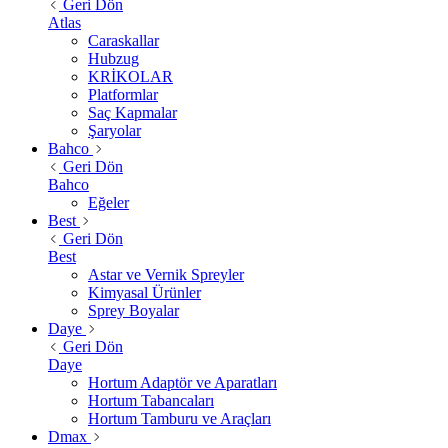
Geri Dön
Atlas
Caraskallar
Hubzug
KRİKOLAR
Platformlar
Saç Kapmalar
Şaryolar
Bahco
Geri Dön
Bahco
Eğeler
Best
Geri Dön
Best
Astar ve Vernik Spreyler
Kimyasal Ürünler
Sprey Boyalar
Daye
Geri Dön
Daye
Hortum Adaptör ve Aparatları
Hortum Tabancaları
Hortum Tamburu ve Araçları
Dmax