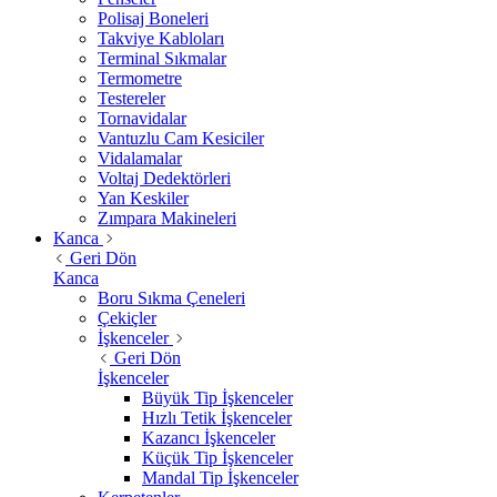
Polisaj Boneleri
Takviye Kabloları
Terminal Sıkmalar
Termometre
Testereler
Tornavidalar
Vantuzlu Cam Kesiciler
Vidalamalar
Voltaj Dedektörleri
Yan Keskiler
Zımpara Makineleri
Kanca
Geri Dön
Kanca
Boru Sıkma Çeneleri
Çekiçler
İşkenceler
Geri Dön
İşkenceler
Büyük Tip İşkenceler
Hızlı Tetik İşkenceler
Kazancı İşkenceler
Küçük Tip İşkenceler
Mandal Tip İşkenceler