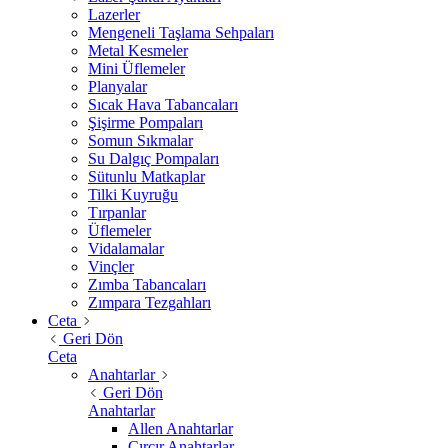
Lazerler
Mengeneli Taşlama Sehpaları
Metal Kesmeler
Mini Üflemeler
Planyalar
Sıcak Hava Tabancaları
Şişirme Pompaları
Somun Sıkmalar
Su Dalgıç Pompaları
Sütunlu Matkaplar
Tilki Kuyruğu
Tırpanlar
Üflemeler
Vidalamalar
Vinçler
Zımba Tabancaları
Zımpara Tezgahları
Ceta
Geri Dön
Ceta
Anahtarlar
Geri Dön
Anahtarlar
Allen Anahtarlar
Cırcır Anahtarlar