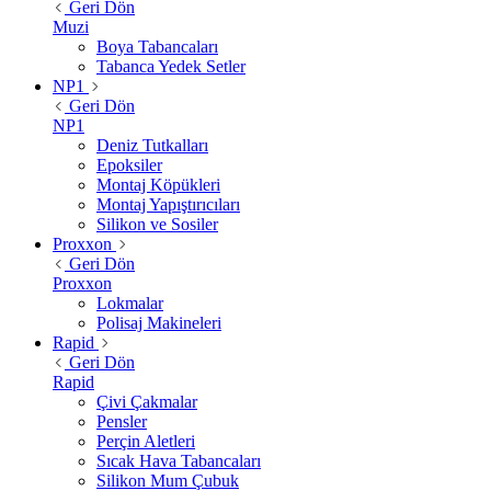
Geri Dön
Muzi
Boya Tabancaları
Tabanca Yedek Setler
NP1
Geri Dön
NP1
Deniz Tutkalları
Epoksiler
Montaj Köpükleri
Montaj Yapıştırıcıları
Silikon ve Sosiler
Proxxon
Geri Dön
Proxxon
Lokmalar
Polisaj Makineleri
Rapid
Geri Dön
Rapid
Çivi Çakmalar
Pensler
Perçin Aletleri
Sıcak Hava Tabancaları
Silikon Mum Çubuk