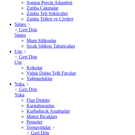
Somun Perçin Adaptörü
Zımba Çakmalar
Zımba Teli Sökücüler
Zımba Telleri ve Çivileri
Simes
Geri Dön
Simes
Mum Silikonlar
Sıcak Silikon Tabancaları
Ugr
Geri Dön
Ugr
Krikolar
Vidalı Dalga Telli Fırçalar
Yağmurluklar
Yuka
Geri Dön
Yuka
Flap Diskler
Kargaburunlar
Kurbağacık Anahtarlar
Maket Bıçakları
Penseler
Tornavidalar
Geri Dön