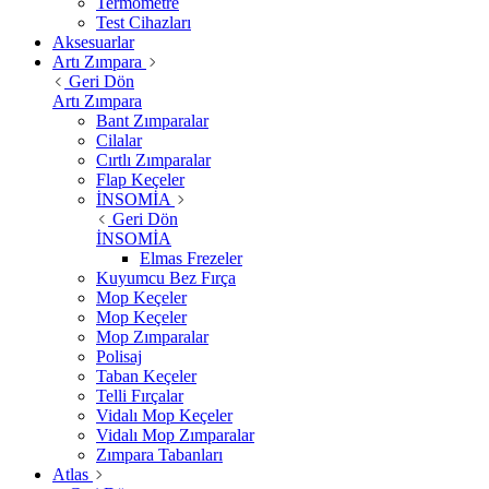
Termometre
Test Cihazları
Aksesuarlar
Artı Zımpara
Geri Dön
Artı Zımpara
Bant Zımparalar
Cilalar
Cırtlı Zımparalar
Flap Keçeler
İNSOMİA
Geri Dön
İNSOMİA
Elmas Frezeler
Kuyumcu Bez Fırça
Mop Keçeler
Mop Keçeler
Mop Zımparalar
Polisaj
Taban Keçeler
Telli Fırçalar
Vidalı Mop Keçeler
Vidalı Mop Zımparalar
Zımpara Tabanları
Atlas