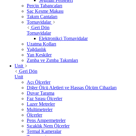
Segman Penseleri
Perçin Tabancaları
Saç Kesme Makası
Takım Çantaları
Tornavidalar
Geri Dön
Tornavidalar
Elektronikçi Tornavidalar
Uzatma Kolları
Yağdanlık
Yan Keskiler
Zımba ve Zımba Takımları
Unit
Geri Dön
Unit
Açı Ölçerler
Diğer Ölçü Aletleri ve Hassas Ölçüm Cihazları
Duvar Tarama
Faz Sırası Ölçerler
Lazer Metreler
Multimetreler
Ölçerler
Pens Ampermetreler
Sıcaklık Nem Ölçerler
Termal Kameralar