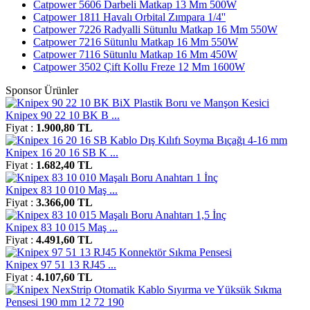
Catpower 5606 Darbeli Matkap 13 Mm 500W
Catpower 1811 Havalı Orbital Zımpara 1/4''
Catpower 7226 Radyalli Sütunlu Matkap 16 Mm 550W
Catpower 7216 Sütunlu Matkap 16 Mm 550W
Catpower 7116 Sütunlu Matkap 16 Mm 450W
Catpower 3502 Çift Kollu Freze 12 Mm 1600W
Sponsor Ürünler
Knipex 90 22 10 BK B ...
Fiyat :
1.900,80 TL
Knipex 16 20 16 SB K ...
Fiyat :
1.682,40 TL
Knipex 83 10 010 Maş ...
Fiyat :
3.366,00 TL
Knipex 83 10 015 Maş ...
Fiyat :
4.491,60 TL
Knipex 97 51 13 RJ45 ...
Fiyat :
4.107,60 TL