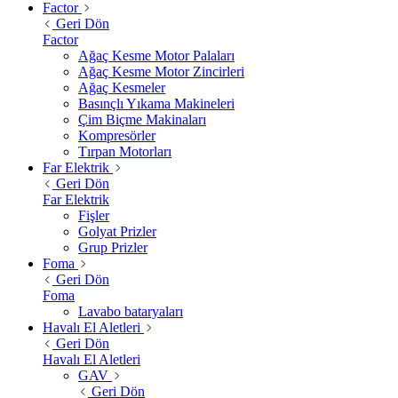
Factor
Geri Dön
Factor
Ağaç Kesme Motor Palaları
Ağaç Kesme Motor Zincirleri
Ağaç Kesmeler
Basınçlı Yıkama Makineleri
Çim Biçme Makinaları
Kompresörler
Tırpan Motorları
Far Elektrik
Geri Dön
Far Elektrik
Fişler
Golyat Prizler
Grup Prizler
Foma
Geri Dön
Foma
Lavabo bataryaları
Havalı El Aletleri
Geri Dön
Havalı El Aletleri
GAV
Geri Dön