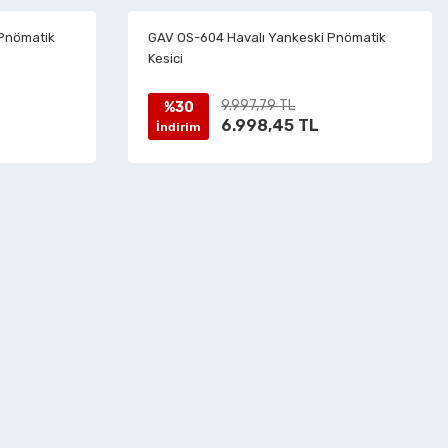
 Pnömatik
GAV OS-604 Havalı Yankeski Pnömatik
Kesici
9.997,79 TL
%30
6.998,45 TL
İndirim