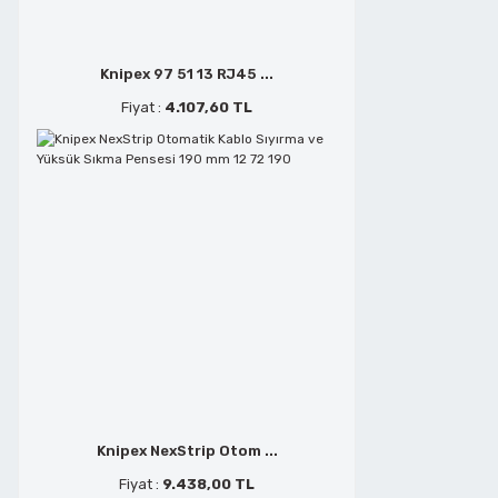
Metal Kesmeler
Telefoncu Pensleri
Knipex 97 51 13 RJ45 ...
Fiyat :
4.107,60 TL
Perçin Tabancaları
Tepe Keskiler
Planyalar
Tornavidalar
Polisaj ve Zımparalar
Yan Keskiler
Saç Kesmeler
Sds Delici Matkap Uçları
Knipex NexStrip Otom ...
Fiyat :
9.438,00 TL
Şerit Testere Tezgahları