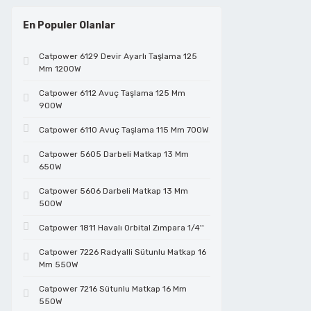
Cam Kesmeler
Çivi Tabancaları
Lokmalar
Test Cihazları
Telli Fırçalar
Tutamaklar
Cırcırlı Lokmalar
Elektrikçi Penseler
En Populer Olanlar
Catpower 6129 Devir Ayarlı Taşlama 125
Çelik Çubuk Kesmeler
Daire Testereler
Manyetik Bits Tutucular
Vidalı Mop Keçeler
Dekupaj Testereler
Fiber Optik Kesiciler
Mm 1200W
Catpower 6112 Avuç Taşlama 125 Mm
900W
Çim Biçme Makinaları
Dekupaj Testereler
Maşalı Boru Anahtarları
Vidalı Mop Zımparalar
Demir Kesme Makasları
Fort Penseler
Catpower 6110 Avuç Taşlama 115 Mm 700W
Catpower 5605 Darbeli Matkap 13 Mm
Çim Kesmeler
Elektrikli Boya Tabancaları
Metreler
Zımpara Tabanları
Eğeler
Halojen Lamba Değiştirme Pensleri
650W
Catpower 5606 Darbeli Matkap 13 Mm
500W
Çit Budamalar
Elektropnömatik Kırıcılar
Penseler
El Aletleri Setleri
Hassas Keskiler
Catpower 1811 Havalı Orbital Zımpara 1/4''
Catpower 7226 Radyalli Sütunlu Matkap 16
Çok Amaçlı Kesiciler
Formika Taşlamalar
Perçin Tabancaları
Elmas Disk
Hobi Set
Mm 550W
Catpower 7216 Sütunlu Matkap 16 Mm
550W
Dairesel Testereler
Frezeler
Saç Kesme Makası
Endüstriyel Kablo Kesiciler
Kablo Makası