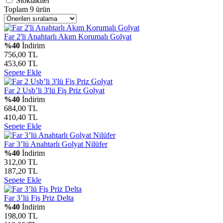
Stoktakiler
Toplam 9 ürün
Far 2'li Anahtarlı Akım Korumalı Golyat
%40
İndirim
756,00 TL
453,60 TL
Sepete Ekle
Far 2 Usb’li 3'lü Fiş Priz Golyat
%40
İndirim
684,00 TL
410,40 TL
Sepete Ekle
Far 3’lü Anahtarlı Golyat Nilüfer
%40
İndirim
312,00 TL
187,20 TL
Sepete Ekle
Far 3’lü Fiş Priz Delta
%40
İndirim
198,00 TL