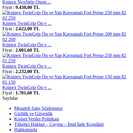
Knipex NexStrip Otom ...
Fiyat :
9.438,00 TL
Knipex TwinGrip Ön v ...
Fiyat :
2.622,00 TL
Knipex TwinGrip Ön v ...
Fiyat :
2.001,60 TL
Knipex TwinGrip Ön v ...
Fiyat :
2.232,00 TL
Knipex TwinGrip Ön v ...
Fiyat :
1.701,60 TL
Sayfalar
Mesafeli Satış Sözleşmesi
Gizlilik ve Güvenlik
Kişisel Veriler Politikası
Tüketici Haklari – Cayma – İptal İade Koşullari
Hakkımızda