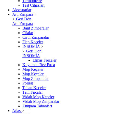
Termometre
Test Cihazları
Aksesuarlar
Artı Zımpara
Geri Dön
Artı Zımpara
Bant Zımparalar
Cilalar
Cırtlı Zımparalar
Flap Keçeler
İNSOMİA
Geri Dön
İNSOMİA
Elmas Frezeler
Kuyumcu Bez Fırça
Mop Keçeler
Mop Keçeler
Mop Zımparalar
Polisaj
Taban Keçeler
Telli Fırçalar
Vidalı Mop Keçeler
Vidalı Mop Zımparalar
Zımpara Tabanları
Atlas