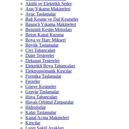
Akülü ve Elektrikli Setler
Araç Yıkama Makineleri
Avuç Taşlamalar
Bağ Kesme ve Dal Kesmeler
Basınçlı Yıkama Makineleri
Benzinli Kesim Motorları
Beton Kanal Kazıma
Boya ve Harç Mikseri
Büyük Taşlamalar
Çivi Tabancaları
Daire Testereler
Dekupaj Testereler
Elektrikli Boya Tabancaları
Elektropnömatik Kırıcılar
Formika Taşlamalar
Frezeler
Gönye Kesmeler
Gravür Taşlamalar
Hava Tabancaları
Havalı Orbitral Zımparalar
Hidroforlar
Kalıp Taşlamalar
Kanal Açma Makineleri
Kırıcılar
Lazer Şakül Ayakları