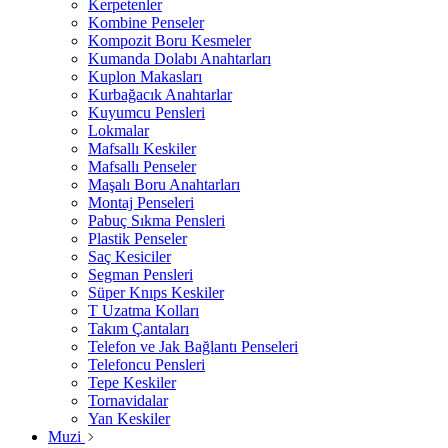
Kerpetenler
Kombine Penseler
Kompozit Boru Kesmeler
Kumanda Dolabı Anahtarları
Kuplon Makasları
Kurbağacık Anahtarlar
Kuyumcu Pensleri
Lokmalar
Mafsallı Keskiler
Mafsallı Penseler
Maşalı Boru Anahtarları
Montaj Penseleri
Pabuç Sıkma Pensleri
Plastik Penseler
Saç Kesiciler
Segman Pensleri
Süper Knıps Keskiler
T Uzatma Kolları
Takım Çantaları
Telefon ve Jak Bağlantı Penseleri
Telefoncu Pensleri
Tepe Keskiler
Tornavidalar
Yan Keskiler
Muzi