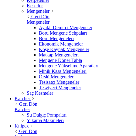
Kerpetenler
Keserler
Mengeneler
Geri Dön
Mengeneler
Ayaklı Demirci Mengeneler
Boru Mengene Sehpaları
Boru Mengeneleri
Ekonomik Mengeneler
Köşe Kaynak Mengeneler
Matkap Mengeneleri
Mengene Döner Tabla
Mengene Yükseltme Aparatları
Minik Kasa Mengeneleri
Örslü Mengeneler
Tesisatçı Mengeneler
Tesviyeci Mengeneler
Saç Kesmeler
Karcher
Geri Dön
Karcher
Su Dalgıç Pompaları
Yıkama Makineleri
Knipex
Geri Dön