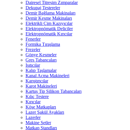
Dairesel Titreşim Zımparalar
Dekupaj Testereler
Demir Bağlama Makinaları
Demir Kesme Makinaları
Elektrikli Çim Kazıyıcılar
Elektropnömatik Deliciler
Elektropnömatik Kırıcılar
Fenerler
Formika Tıraşlama
Frezeler
Gönye Kesmeler
Gres Tabancaları
Isıtıcılar
Kalıp Taşlamalar
Kanal Açma Makineleri
Karıştırıcılar
Karot Makineleri
Kartuş Tip Silikon Tabancaları
Kılıç Testere
Kırıcılar
Köşe Matkapları
Lazer Şakül Ayakları
Lazerler
Makine Setler
Matkap Standları