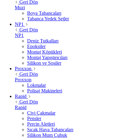
Geri Dön
Muzi
Boya Tabancaları
Tabanca Yedek Setler
NP1
Geri Dön
NP1
Deniz Tutkalları
Epoksiler
Montaj Köpükleri
Montaj Yapıştırıcıları
Silikon ve Sosiler
Proxxon
Geri Dön
Proxxon
Lokmalar
Polisaj Makineleri
Rapid
Geri Dön
Rapid
Çivi Çakmalar
Pensler
Perçin Aletleri
Sıcak Hava Tabancaları
Silikon Mum Çubuk