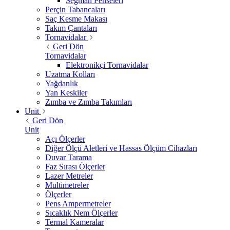
Segman Penseleri
Perçin Tabancaları
Saç Kesme Makası
Takım Çantaları
Tornavidalar
Geri Dön
Tornavidalar
Elektronikçi Tornavidalar
Uzatma Kolları
Yağdanlık
Yan Keskiler
Zımba ve Zımba Takımları
Unit
Geri Dön
Unit
Açı Ölçerler
Diğer Ölçü Aletleri ve Hassas Ölçüm Cihazları
Duvar Tarama
Faz Sırası Ölçerler
Lazer Metreler
Multimetreler
Ölçerler
Pens Ampermetreler
Sıcaklık Nem Ölçerler
Termal Kameralar