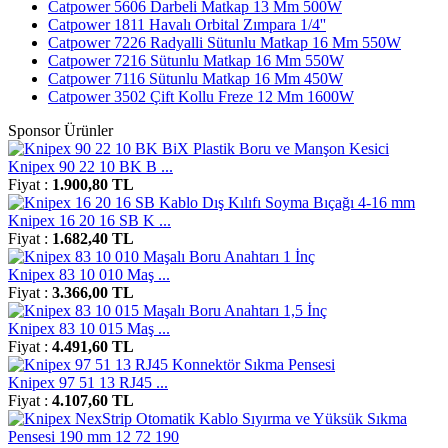
Catpower 5606 Darbeli Matkap 13 Mm 500W
Catpower 1811 Havalı Orbital Zımpara 1/4''
Catpower 7226 Radyalli Sütunlu Matkap 16 Mm 550W
Catpower 7216 Sütunlu Matkap 16 Mm 550W
Catpower 7116 Sütunlu Matkap 16 Mm 450W
Catpower 3502 Çift Kollu Freze 12 Mm 1600W
Sponsor Ürünler
Knipex 90 22 10 BK B ...
Fiyat :
1.900,80 TL
Knipex 16 20 16 SB K ...
Fiyat :
1.682,40 TL
Knipex 83 10 010 Maş ...
Fiyat :
3.366,00 TL
Knipex 83 10 015 Maş ...
Fiyat :
4.491,60 TL
Knipex 97 51 13 RJ45 ...
Fiyat :
4.107,60 TL