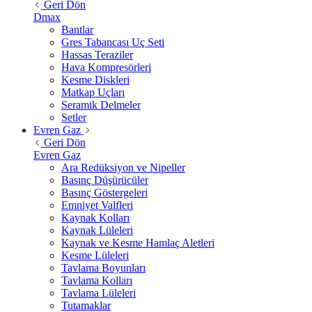
Geri Dön
Dmax
Bantlar
Gres Tabancası Uç Seti
Hassas Teraziler
Hava Kompresörleri
Kesme Diskleri
Matkap Uçları
Seramik Delmeler
Setler
Evren Gaz
Geri Dön
Evren Gaz
Ara Redüksiyon ve Nipeller
Basınç Düşürücüler
Basınç Göstergeleri
Emniyet Valfleri
Kaynak Kolları
Kaynak Lüleleri
Kaynak ve Kesme Hamlaç Aletleri
Kesme Lüleleri
Tavlama Boyunları
Tavlama Kolları
Tavlama Lüleleri
Tutamaklar