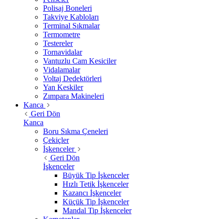
Polisaj Boneleri
Takviye Kabloları
Terminal Sıkmalar
Termometre
Testereler
Tornavidalar
Vantuzlu Cam Kesiciler
Vidalamalar
Voltaj Dedektörleri
Yan Keskiler
Zımpara Makineleri
Kanca
Geri Dön
Kanca
Boru Sıkma Çeneleri
Çekiçler
İşkenceler
Geri Dön
İşkenceler
Büyük Tip İşkenceler
Hızlı Tetik İşkenceler
Kazancı İşkenceler
Küçük Tip İşkenceler
Mandal Tip İşkenceler