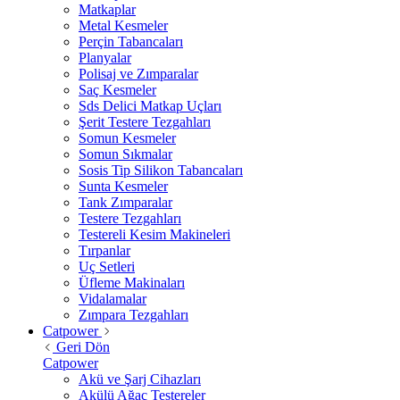
Matkaplar
Metal Kesmeler
Perçin Tabancaları
Planyalar
Polisaj ve Zımparalar
Saç Kesmeler
Sds Delici Matkap Uçları
Şerit Testere Tezgahları
Somun Kesmeler
Somun Sıkmalar
Sosis Tip Silikon Tabancaları
Sunta Kesmeler
Tank Zımparalar
Testere Tezgahları
Testereli Kesim Makineleri
Tırpanlar
Uç Setleri
Üfleme Makinaları
Vidalamalar
Zımpara Tezgahları
Catpower
Geri Dön
Catpower
Akü ve Şarj Cihazları
Akülü Ağaç Testereler