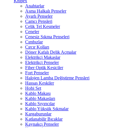
Knipex
Anahtarlar
Asma Halkalı Penseler
Ayarlı Penseler
Camcı Pensleri
Çelik Tel Kesmeler
Çeneler
Çenesiz Sıkma Penseleri
Cımbızlar
Cırcır Kolları
Döner Kafalı Delik Açmalar
Elektrikçi Makaslar
Elektrikçi Penseler
Fiber Optik Kesiciler
Fort Penseler
Halojen Lamba Değiştirme Pensleri
Hassas Keskiler
Hobi Set
Kablo Makası
Kablo Makasları
Kablo Sıyırıcılar
Kablo Yüksük Sıkmalar
Kargaburunlar
Katlanabilir Bıçaklar
Kaynakçı Penseler