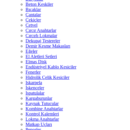
Beton Keskiler
Bıçaklar
Çantalar
Çekiçler
Cetvel
Cırcır Anahtarlar
Cırcırlı Lokmalar
Dekupaj Testereler
Demir Kesme Makasları
Eğeler
El Aletleri Setleri
Elmas Disk
Endüstriyel Kablo Kesiciler
Fenerler
Hidrolik Çelik Kesiciler
Iskarpela
İşkenceler
Ispatulalar
Kargaburunlar
Kaynak Tutucular
Kombine Anahtarlar
Kontrol Kalemleri
Lokma Anahtarlar
Matkap Uçları
Penseler