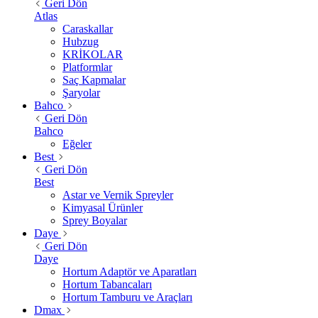
Geri Dön
Atlas
Caraskallar
Hubzug
KRİKOLAR
Platformlar
Saç Kapmalar
Şaryolar
Bahco
Geri Dön
Bahco
Eğeler
Best
Geri Dön
Best
Astar ve Vernik Spreyler
Kimyasal Ürünler
Sprey Boyalar
Daye
Geri Dön
Daye
Hortum Adaptör ve Aparatları
Hortum Tabancaları
Hortum Tamburu ve Araçları
Dmax