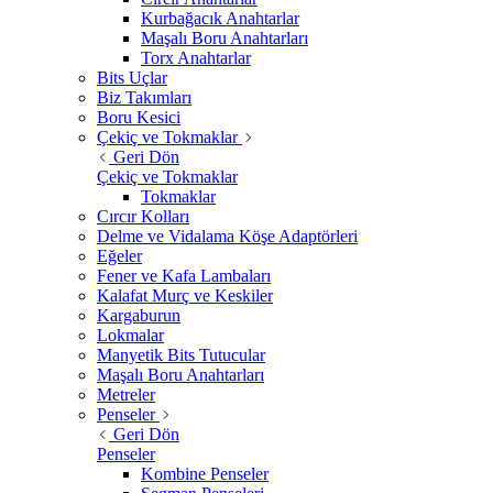
Kurbağacık Anahtarlar
Maşalı Boru Anahtarları
Torx Anahtarlar
Bits Uçlar
Biz Takımları
Boru Kesici
Çekiç ve Tokmaklar
Geri Dön
Çekiç ve Tokmaklar
Tokmaklar
Cırcır Kolları
Delme ve Vidalama Köşe Adaptörleri
Eğeler
Fener ve Kafa Lambaları
Kalafat Murç ve Keskiler
Kargaburun
Lokmalar
Manyetik Bits Tutucular
Maşalı Boru Anahtarları
Metreler
Penseler
Geri Dön
Penseler
Kombine Penseler