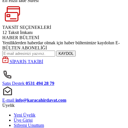
En Hızlı İade Süresi
TAKSİT SEÇENEKLERİ
12 Taksit İmkanı
HABER BÜLTENİ
Yeniliklerden haberdar olmak için haber bültenimize kaydolun E-
BÜLTEN ABONELİĞİ
KAYDOL
SİPARİŞ TAKİBİ
Satış Destek
0531 494 28 79
E-mail
info@karacahirdavat.com
Üyelik
Yeni Üyelik
Üye Girişi
Şifremi Unuttum