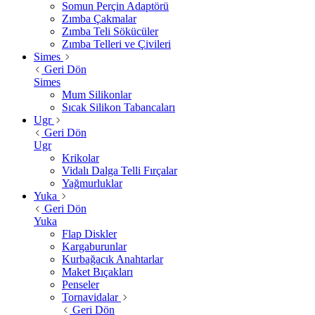
Somun Perçin Adaptörü
Zımba Çakmalar
Zımba Teli Sökücüler
Zımba Telleri ve Çivileri
Simes
Geri Dön
Simes
Mum Silikonlar
Sıcak Silikon Tabancaları
Ugr
Geri Dön
Ugr
Krikolar
Vidalı Dalga Telli Fırçalar
Yağmurluklar
Yuka
Geri Dön
Yuka
Flap Diskler
Kargaburunlar
Kurbağacık Anahtarlar
Maket Bıçakları
Penseler
Tornavidalar
Geri Dön