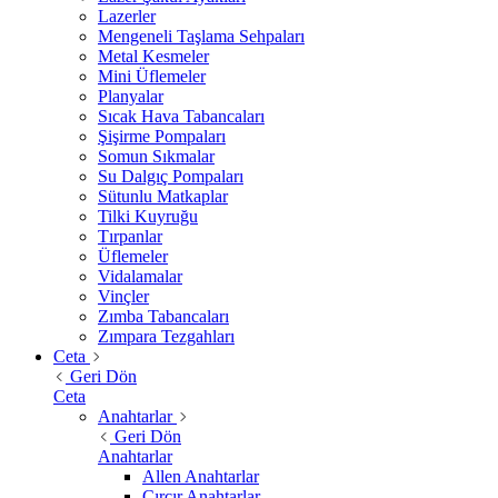
Lazerler
Mengeneli Taşlama Sehpaları
Metal Kesmeler
Mini Üflemeler
Planyalar
Sıcak Hava Tabancaları
Şişirme Pompaları
Somun Sıkmalar
Su Dalgıç Pompaları
Sütunlu Matkaplar
Tilki Kuyruğu
Tırpanlar
Üflemeler
Vidalamalar
Vinçler
Zımba Tabancaları
Zımpara Tezgahları
Ceta
Geri Dön
Ceta
Anahtarlar
Geri Dön
Anahtarlar
Allen Anahtarlar
Cırcır Anahtarlar