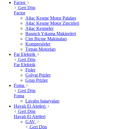
Factor
Geri Dön
Factor
Ağaç Kesme Motor Palaları
Ağaç Kesme Motor Zincirleri
Ağaç Kesmeler
Basınçlı Yıkama Makineleri
Çim Biçme Makinaları
Kompresörler
Tırpan Motorları
Far Elektrik
Geri Dön
Far Elektrik
Fişler
Golyat Prizler
Grup Prizler
Foma
Geri Dön
Foma
Lavabo bataryaları
Havalı El Aletleri
Geri Dön
Havalı El Aletleri
GAV
Geri Dön