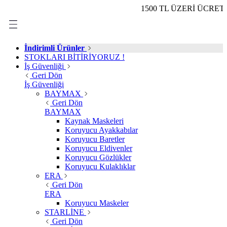
1500 TL ÜZERİ ÜCRETSİZ KAR
İndirimli Ürünler
STOKLARI BİTİRİYORUZ !
İş Güvenliği
Geri Dön
İş Güvenliği
BAYMAX
Geri Dön
BAYMAX
Kaynak Maskeleri
Koruyucu Ayakkabılar
Koruyucu Baretler
Koruyucu Eldivenler
Koruyucu Gözlükler
Koruyucu Kulaklıklar
ERA
Geri Dön
ERA
Koruyucu Maskeler
STARLİNE
Geri Dön