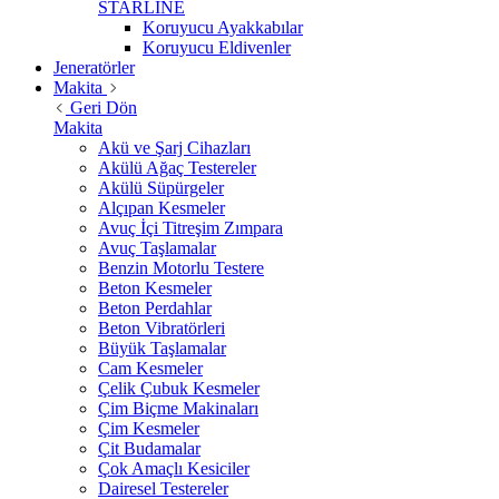
STARLİNE
Koruyucu Ayakkabılar
Koruyucu Eldivenler
Jeneratörler
Makita
Geri Dön
Makita
Akü ve Şarj Cihazları
Akülü Ağaç Testereler
Akülü Süpürgeler
Alçıpan Kesmeler
Avuç İçi Titreşim Zımpara
Avuç Taşlamalar
Benzin Motorlu Testere
Beton Kesmeler
Beton Perdahlar
Beton Vibratörleri
Büyük Taşlamalar
Cam Kesmeler
Çelik Çubuk Kesmeler
Çim Biçme Makinaları
Çim Kesmeler
Çit Budamalar
Çok Amaçlı Kesiciler
Dairesel Testereler