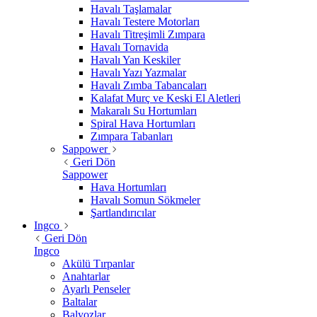
Havalı Taşlamalar
Havalı Testere Motorları
Havalı Titreşimli Zımpara
Havalı Tornavida
Havalı Yan Keskiler
Havalı Yazı Yazmalar
Havalı Zımba Tabancaları
Kalafat Murç ve Keski El Aletleri
Makaralı Su Hortumları
Spiral Hava Hortumları
Zımpara Tabanları
Sappower
Geri Dön
Sappower
Hava Hortumları
Havalı Somun Sökmeler
Şartlandırıcılar
Ingco
Geri Dön
Ingco
Akülü Tırpanlar
Anahtarlar
Ayarlı Penseler
Baltalar
Balyozlar