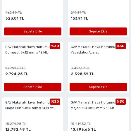
462,59 TL
219,87 TL
323,81 TL
153,91 TL
Sepete Ekle
Sepete Ekle
%30
%30
GAV Makaralı Hava Hortumu -
GAV Makaralı Hava Hortumu
Compact 8x12 mm x 12 Mt.
Yavaşlatıcı Aparat
13.991,78 TL
3.426,56 TL
9.794,25 TL
2.398,59 TL
Sepete Ekle
Sepete Ekle
%30
%30
GAV Makaralı Hava Hortumu -
GAV Makaralı Hava Hortumu -
Major Plus 10x15 mm x 14+1 Mt.
Major Plus 8x12 mm x 15 Mt.
18.274,98 TL
15.419,52 TL
12.792,49 TL
10.793,66 TL