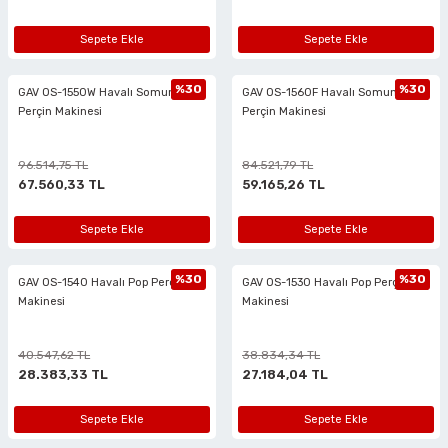
Sepete Ekle
Sepete Ekle
%30
%30
GAV OS-1550W Havalı Somunlu
GAV OS-1560F Havalı Somunlu
Perçin Makinesi
Perçin Makinesi
96.514,75 TL
84.521,79 TL
67.560,33 TL
59.165,26 TL
Sepete Ekle
Sepete Ekle
%30
%30
GAV OS-1540 Havalı Pop Perçin
GAV OS-1530 Havalı Pop Perçin
Makinesi
Makinesi
40.547,62 TL
38.834,34 TL
28.383,33 TL
27.184,04 TL
Sepete Ekle
Sepete Ekle