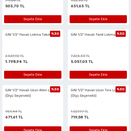
719,58 TL
902,33 TL
503,70 TL
631,63 TL
ları
Sepete Ekle
Sepete Ekle
%30
%30
GAV 1/2'' Havalı Lokma Takımı
GAV 1/2'' Havalı Twist Lokma Seti
2.569,92 TL
7.224,33 TL
1.798,94 TL
5.057,03 TL
Sepete Ekle
Sepete Ekle
%30
%30
GAV 1/2'' Havalı Uzun Allen Lokma
GAV 1/2'' Havalı Uzun Torx Lokma
(Ölçü Seçenekli)
(Ölçü Seçenekli)
959,44 TL
1.027,97 TL
671,61 TL
719,58 TL
Sepete Ekle
Sepete Ekle