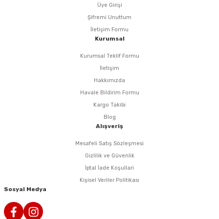
rlar
ler
Havalı Testere Motorları
Üye Girişi
Şifremi Unuttum
ama
kları
ri
 Kesmeler
Havalı Titreşimli Zımpara
İletişim Formu
Kurumsal
lar
 Anahtarları
Havalı Tornavida
Kurumsal Teklif Formu
İletişim
r
ama Sehpaları
rı
Havalı Yan Keskiler
Hakkımızda
Havale Bildirim Formu
rı
htarlar
Havalı Yazı Yazmalar
Kargo Takibi
Blog
eri
Havalı Zımba Tabancaları
Alışveriş
Mesafeli Satış Sözleşmesi
ar
rı
Kalafat Murç ve Keski El Aletleri
Gizlilik ve Güvenlik
İptal İade Koşullari
ineleri
ancaları
lar
r
Makaralı Su Hortumları
Kişisel Veriler Politikası
Sosyal Medya
arı
er
Spiral Hava Hortumları