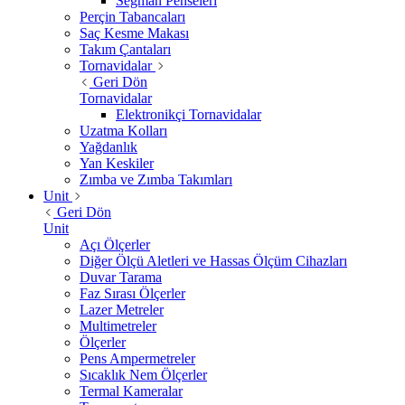
Segman Penseleri
Perçin Tabancaları
Saç Kesme Makası
Takım Çantaları
Tornavidalar
Geri Dön
Tornavidalar
Elektronikçi Tornavidalar
Uzatma Kolları
Yağdanlık
Yan Keskiler
Zımba ve Zımba Takımları
Unit
Geri Dön
Unit
Açı Ölçerler
Diğer Ölçü Aletleri ve Hassas Ölçüm Cihazları
Duvar Tarama
Faz Sırası Ölçerler
Lazer Metreler
Multimetreler
Ölçerler
Pens Ampermetreler
Sıcaklık Nem Ölçerler
Termal Kameralar