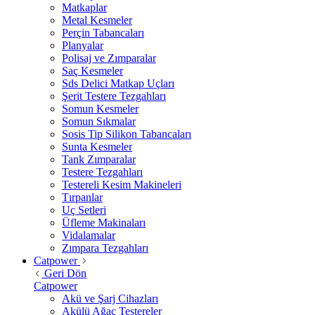
Matkaplar
Metal Kesmeler
Perçin Tabancaları
Planyalar
Polisaj ve Zımparalar
Saç Kesmeler
Sds Delici Matkap Uçları
Şerit Testere Tezgahları
Somun Kesmeler
Somun Sıkmalar
Sosis Tip Silikon Tabancaları
Sunta Kesmeler
Tank Zımparalar
Testere Tezgahları
Testereli Kesim Makineleri
Tırpanlar
Uç Setleri
Üfleme Makinaları
Vidalamalar
Zımpara Tezgahları
Catpower
Geri Dön
Catpower
Akü ve Şarj Cihazları
Akülü Ağaç Testereler