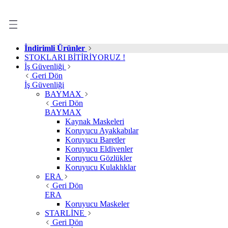
İndirimli Ürünler
STOKLARI BİTİRİYORUZ !
İş Güvenliği
Geri Dön
İş Güvenliği
BAYMAX
Geri Dön
BAYMAX
Kaynak Maskeleri
Koruyucu Ayakkabılar
Koruyucu Baretler
Koruyucu Eldivenler
Koruyucu Gözlükler
Koruyucu Kulaklıklar
ERA
Geri Dön
ERA
Koruyucu Maskeler
STARLİNE
Geri Dön