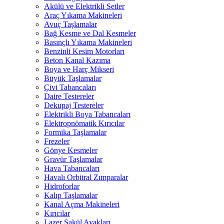
Akülü ve Elektrikli Setler
Araç Yıkama Makineleri
Avuç Taşlamalar
Bağ Kesme ve Dal Kesmeler
Basınçlı Yıkama Makineleri
Benzinli Kesim Motorları
Beton Kanal Kazıma
Boya ve Harç Mikseri
Büyük Taşlamalar
Çivi Tabancaları
Daire Testereler
Dekupaj Testereler
Elektrikli Boya Tabancaları
Elektropnömatik Kırıcılar
Formika Taşlamalar
Frezeler
Gönye Kesmeler
Gravür Taşlamalar
Hava Tabancaları
Havalı Orbitral Zımparalar
Hidroforlar
Kalıp Taşlamalar
Kanal Açma Makineleri
Kırıcılar
Lazer Şakül Ayakları