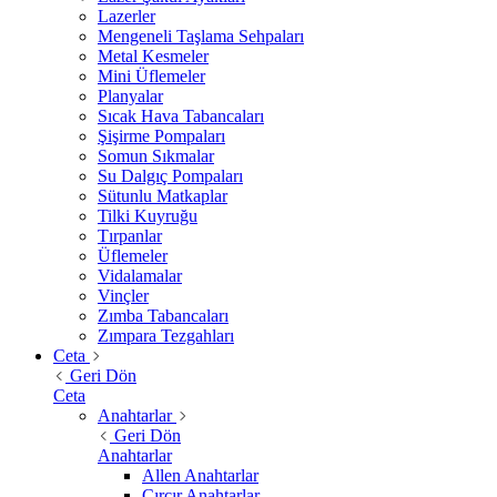
Lazerler
Mengeneli Taşlama Sehpaları
Metal Kesmeler
Mini Üflemeler
Planyalar
Sıcak Hava Tabancaları
Şişirme Pompaları
Somun Sıkmalar
Su Dalgıç Pompaları
Sütunlu Matkaplar
Tilki Kuyruğu
Tırpanlar
Üflemeler
Vidalamalar
Vinçler
Zımba Tabancaları
Zımpara Tezgahları
Ceta
Geri Dön
Ceta
Anahtarlar
Geri Dön
Anahtarlar
Allen Anahtarlar
Cırcır Anahtarlar