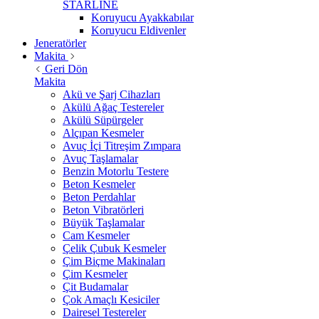
STARLİNE
Koruyucu Ayakkabılar
Koruyucu Eldivenler
Jeneratörler
Makita
Geri Dön
Makita
Akü ve Şarj Cihazları
Akülü Ağaç Testereler
Akülü Süpürgeler
Alçıpan Kesmeler
Avuç İçi Titreşim Zımpara
Avuç Taşlamalar
Benzin Motorlu Testere
Beton Kesmeler
Beton Perdahlar
Beton Vibratörleri
Büyük Taşlamalar
Cam Kesmeler
Çelik Çubuk Kesmeler
Çim Biçme Makinaları
Çim Kesmeler
Çit Budamalar
Çok Amaçlı Kesiciler
Dairesel Testereler