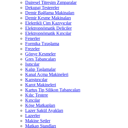
Dairesel Titreşim Zımparalar
Dekupaj Testereler
Demir Bağlama Makinaları
Demir Kesme Makinaları
Elektrikli Çim Kazıyıcılar
Elektropnömatik Deliciler
Elektropnömatik Kırıcılar
Fenerler
Formika Tıraşlama
Frezeler
Gönye Kesmeler
Gres Tabancaları
Isıtıcılar
Kalıp Taşlamalar
Kanal Açma Makineleri
Karıştırıcılar
Karot Makineleri
Kartuş Tip Silikon Tabancaları
Kılıç Testere
Kırıcılar
Köşe Matkapları
Lazer Şakül Ayakları
Lazerler
Makine Setler
Matkap Standları