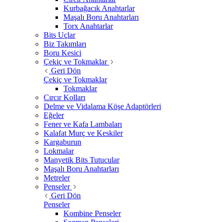
Kurbağacık Anahtarlar
Maşalı Boru Anahtarları
Torx Anahtarlar
Bits Uçlar
Biz Takımları
Boru Kesici
Çekiç ve Tokmaklar
Geri Dön
Çekiç ve Tokmaklar
Tokmaklar
Cırcır Kolları
Delme ve Vidalama Köşe Adaptörleri
Eğeler
Fener ve Kafa Lambaları
Kalafat Murç ve Keskiler
Kargaburun
Lokmalar
Manyetik Bits Tutucular
Maşalı Boru Anahtarları
Metreler
Penseler
Geri Dön
Penseler
Kombine Penseler