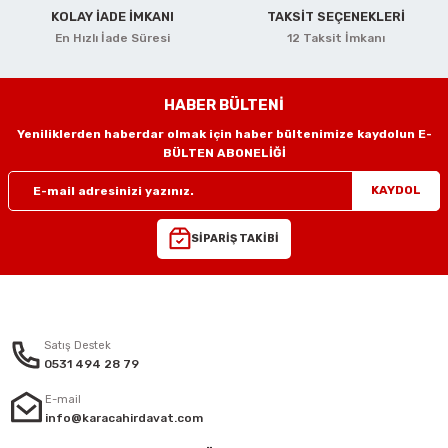
i
r
htarları
Zımpara Tabanları
KOLAY İADE İMKANI
TAKSİT SEÇENEKLERİ
En Hızlı İade Süresi
12 Taksit İmkanı
kon Tabancaları
aları
ri
lar
esiciler
nsleri
HABER BÜLTENİ
Yeniliklerden haberdar olmak için haber bültenimize kaydolun E-
r
BÜLTEN ABONELİĞİ
KAYDOL
ı
leri
SİPARİŞ TAKİBİ
kları
ri
leri
kiler
rı
Satış Destek
0531 494 28 79
rı
arı
ı
E-mail
info@karacahirdavat.com
ları
Bağlantı Penseleri