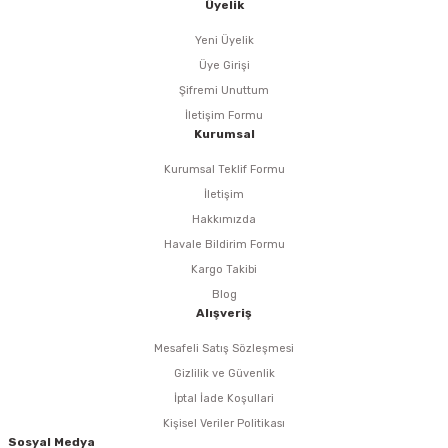
Üyelik
Yeni Üyelik
eri
Üye Girişi
Şifremi Unuttum
arı
İletişim Formu
Kurumsal
Kurumsal Teklif Formu
aralar
İletişim
Hakkımızda
Havale Bildirim Formu
Kargo Takibi
ap Uçları
Blog
Alışveriş
ezgahları
Mesafeli Satış Sözleşmesi
Gizlilik ve Güvenlik
er
İptal İade Koşullari
Kişisel Veriler Politikası
r
Sosyal Medya