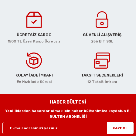
ciler
alar
arı
Havalı Mini Zımpara
eler
ası
o Kesiciler
Havalı Orbital Zımpara
im Zımparalar
r
ı
Havalı Polisajlar
ÜCRETSİZ KARGO
GÜVENLİ ALIŞVERİŞ
1500 TL Üzeri Kargo Ücretsiz
256 BİT SSL
eler
lar
esiciler
Havalı Rende Zımparalar
 Makinaları
rı
ıkmalar
Havalı Saç Kesmeler
KOLAY İADE İMKANI
TAKSİT SEÇENEKLERİ
kinaları
 Zımparalar
Havalı Somun Perçin ve Pop Perçin Tab
En Hızlı İade Süresi
12 Taksit İmkanı
azıyıcılar
aklar
Havalı Somun Sökmeler
HABER BÜLTENİ
 Deliciler
ar
 Takımları
ler
Havalı Sosis ve Silikon Tabancaları
Yeniliklerden haberdar olmak için haber bültenimize kaydolun E-
BÜLTEN ABONELİĞİ
 Kırıcılar
ineleri
ar
Havalı Taşlamalar
KAYDOL