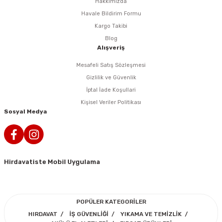
i
r
htarları
Zımpara Tabanları
Hakkımızda
Havale Bildirim Formu
kon Tabancaları
aları
ri
Kargo Takibi
Blog
Alışveriş
lar
esiciler
nsleri
Mesafeli Satış Sözleşmesi
r
Gizlilik ve Güvenlik
İptal İade Koşullari
ı
leri
Kişisel Veriler Politikası
Sosyal Medya
kları
ri
leri
kiler
Hirdavatiste Mobil Uygulama
rı
rı
arı
ı
POPÜLER KATEGORİLER
HIRDAVAT
İŞ GÜVENLİĞİ
YIKAMA VE TEMİZLİK
ları
Bağlantı Penseleri