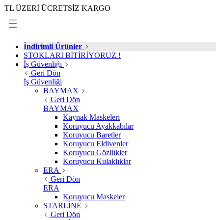
ERİ ÜCRETSİZ KARGO
İndirimli Ürünler
STOKLARI BİTİRİYORUZ !
İş Güvenliği
Geri Dön
İş Güvenliği
BAYMAX
Geri Dön
BAYMAX
Kaynak Maskeleri
Koruyucu Ayakkabılar
Koruyucu Baretler
Koruyucu Eldivenler
Koruyucu Gözlükler
Koruyucu Kulaklıklar
ERA
Geri Dön
ERA
Koruyucu Maskeler
STARLİNE
Geri Dön