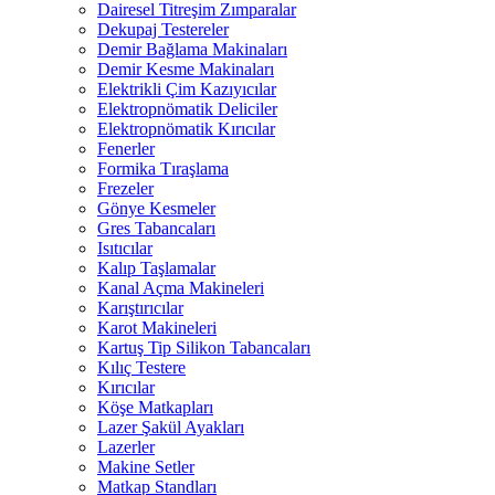
Dairesel Titreşim Zımparalar
Dekupaj Testereler
Demir Bağlama Makinaları
Demir Kesme Makinaları
Elektrikli Çim Kazıyıcılar
Elektropnömatik Deliciler
Elektropnömatik Kırıcılar
Fenerler
Formika Tıraşlama
Frezeler
Gönye Kesmeler
Gres Tabancaları
Isıtıcılar
Kalıp Taşlamalar
Kanal Açma Makineleri
Karıştırıcılar
Karot Makineleri
Kartuş Tip Silikon Tabancaları
Kılıç Testere
Kırıcılar
Köşe Matkapları
Lazer Şakül Ayakları
Lazerler
Makine Setler
Matkap Standları