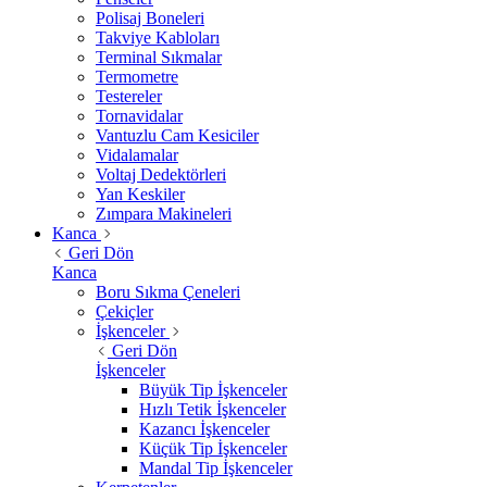
Polisaj Boneleri
Takviye Kabloları
Terminal Sıkmalar
Termometre
Testereler
Tornavidalar
Vantuzlu Cam Kesiciler
Vidalamalar
Voltaj Dedektörleri
Yan Keskiler
Zımpara Makineleri
Kanca
Geri Dön
Kanca
Boru Sıkma Çeneleri
Çekiçler
İşkenceler
Geri Dön
İşkenceler
Büyük Tip İşkenceler
Hızlı Tetik İşkenceler
Kazancı İşkenceler
Küçük Tip İşkenceler
Mandal Tip İşkenceler