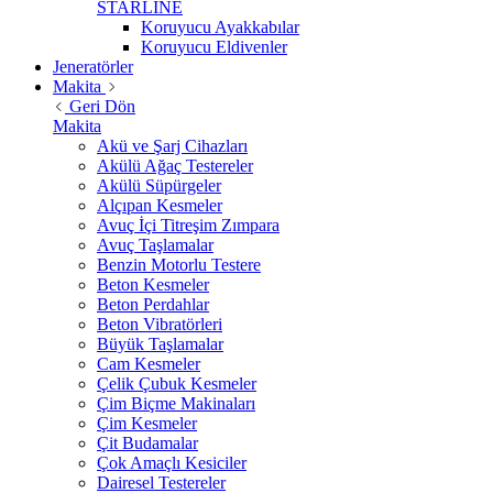
STARLİNE
Koruyucu Ayakkabılar
Koruyucu Eldivenler
Jeneratörler
Makita
Geri Dön
Makita
Akü ve Şarj Cihazları
Akülü Ağaç Testereler
Akülü Süpürgeler
Alçıpan Kesmeler
Avuç İçi Titreşim Zımpara
Avuç Taşlamalar
Benzin Motorlu Testere
Beton Kesmeler
Beton Perdahlar
Beton Vibratörleri
Büyük Taşlamalar
Cam Kesmeler
Çelik Çubuk Kesmeler
Çim Biçme Makinaları
Çim Kesmeler
Çit Budamalar
Çok Amaçlı Kesiciler
Dairesel Testereler