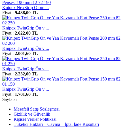
Knipex NexStrip Otom ...
Fiyat :
9.438,00 TL
Knipex TwinGrip Ön v ...
Fiyat :
2.622,00 TL
Knipex TwinGrip Ön v ...
Fiyat :
2.001,60 TL
Knipex TwinGrip Ön v ...
Fiyat :
2.232,00 TL
Knipex TwinGrip Ön v ...
Fiyat :
1.701,60 TL
Sayfalar
Mesafeli Satış Sözleşmesi
Gizlilik ve Güvenlik
Kişisel Veriler Politikası
Tüketici Haklari – Cayma – İptal İade Koşullari