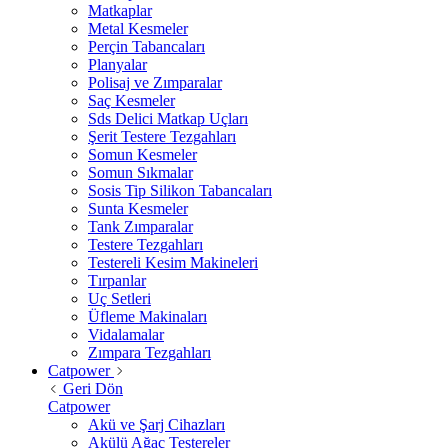
Matkaplar
Metal Kesmeler
Perçin Tabancaları
Planyalar
Polisaj ve Zımparalar
Saç Kesmeler
Sds Delici Matkap Uçları
Şerit Testere Tezgahları
Somun Kesmeler
Somun Sıkmalar
Sosis Tip Silikon Tabancaları
Sunta Kesmeler
Tank Zımparalar
Testere Tezgahları
Testereli Kesim Makineleri
Tırpanlar
Uç Setleri
Üfleme Makinaları
Vidalamalar
Zımpara Tezgahları
Catpower
Geri Dön
Catpower
Akü ve Şarj Cihazları
Akülü Ağaç Testereler