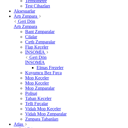
Termometre
Test Cihazları
Aksesuarlar
Artı Zımpara
Geri Dön
Artı Zımpara
Bant Zımparalar
Cilalar
Cırtlı Zımparalar
Flap Keçeler
İNSOMİA
Geri Dön
İNSOMİA
Elmas Frezeler
Kuyumcu Bez Fırça
Mop Keçeler
Mop Keçeler
Mop Zımparalar
Polisaj
Taban Keçeler
Telli Fırçalar
Vidalı Mop Keçeler
Vidalı Mop Zımparalar
Zımpara Tabanları
Atlas