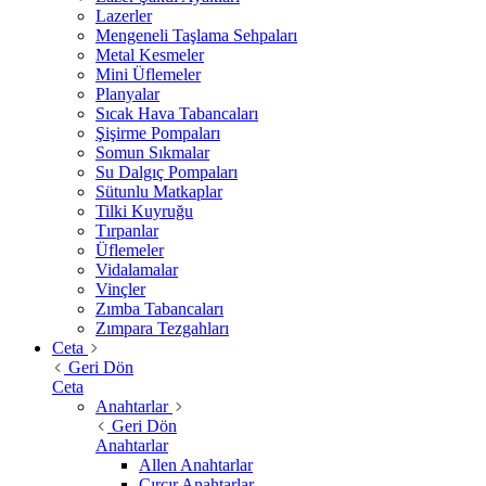
Lazerler
Mengeneli Taşlama Sehpaları
Metal Kesmeler
Mini Üflemeler
Planyalar
Sıcak Hava Tabancaları
Şişirme Pompaları
Somun Sıkmalar
Su Dalgıç Pompaları
Sütunlu Matkaplar
Tilki Kuyruğu
Tırpanlar
Üflemeler
Vidalamalar
Vinçler
Zımba Tabancaları
Zımpara Tezgahları
Ceta
Geri Dön
Ceta
Anahtarlar
Geri Dön
Anahtarlar
Allen Anahtarlar
Cırcır Anahtarlar