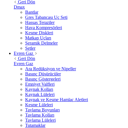
Geri Dön
Dmax
Bantlar
Gres Tabancası Uç Seti
Hassas Teraziler
Hava Kompresörleri
Kesme Diskleri
Matkap Uçları
Seramik Delmeler
Setler
Evren Gaz
Geri Dön
Evren Gaz
Ara Redüksiyon ve Nipeller
Basınç Düşürücüler
Basınç Göstergeleri
Emniyet Valfleri
Kaynak Kolları
Kaynak Lüleleri
Kaynak ve Kesme Hamlaç Aletleri
Kesme Lüleleri
Tavlama Boyunları
Tavlama Kolları
Tavlama Lüleleri
Tutamaklar