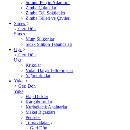
Somun Perçin Adaptörü
Zımba Çakmalar
Zımba Teli Sökücüler
Zımba Telleri ve Çivileri
Simes
Geri Dön
Simes
Mum Silikonlar
Sıcak Silikon Tabancaları
Ugr
Geri Dön
Ugr
Krikolar
Vidalı Dalga Telli Fırçalar
Yağmurluklar
Yuka
Geri Dön
Yuka
Flap Diskler
Kargaburunlar
Kurbağacık Anahtarlar
Maket Bıçakları
Penseler
Tornavidalar
Geri Dön