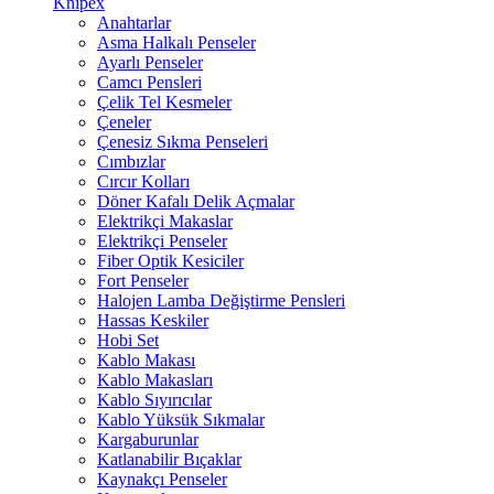
Knipex
Anahtarlar
Asma Halkalı Penseler
Ayarlı Penseler
Camcı Pensleri
Çelik Tel Kesmeler
Çeneler
Çenesiz Sıkma Penseleri
Cımbızlar
Cırcır Kolları
Döner Kafalı Delik Açmalar
Elektrikçi Makaslar
Elektrikçi Penseler
Fiber Optik Kesiciler
Fort Penseler
Halojen Lamba Değiştirme Pensleri
Hassas Keskiler
Hobi Set
Kablo Makası
Kablo Makasları
Kablo Sıyırıcılar
Kablo Yüksük Sıkmalar
Kargaburunlar
Katlanabilir Bıçaklar
Kaynakçı Penseler