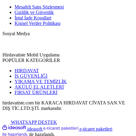
Mesafeli Satış Sözleşmesi
Gizlilik ve Güvenlik
İptal İade Koşullari
Kişisel Veriler Politikası
Sosyal Medya
Hirdavatiste Mobil Uygulama
POPÜLER KATEGORİLER
HIRDAVAT
İŞ GÜVENLİĞİ
YIKAMA VE TEMİZLİK
AKÜLÜ EL ALETLERİ
FIRSAT ÜRÜNLERİ
hirdavatiste.com bir KARACA HIRDAVAT CİVATA SAN.VE
DIŞ TİC.LTD.ŞTİ. markasıdır.
WHATSAPP DESTEK
ideasoft
e-ticaret paketleri
ile hazırlandı.