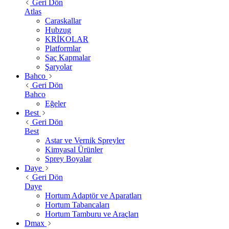
Geri Dön
Atlas
Caraskallar
Hubzug
KRİKOLAR
Platformlar
Saç Kapmalar
Şaryolar
Bahco
Geri Dön
Bahco
Eğeler
Best
Geri Dön
Best
Astar ve Vernik Spreyler
Kimyasal Ürünler
Sprey Boyalar
Daye
Geri Dön
Daye
Hortum Adaptör ve Aparatları
Hortum Tabancaları
Hortum Tamburu ve Araçları
Dmax