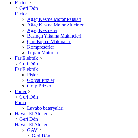
Factor
Geri Dön
Factor
Ağaç Kesme Motor Palaları
Ağaç Kesme Motor Zincirleri
Ağaç Kesmeler
Basınçlı Yıkama Makineleri
Çim Biçme Makinaları
Kompresörler
Tırpan Motorları
Far Elektrik
Geri Dön
Far Elektrik
Fişler
Golyat Prizler
Grup Prizler
Foma
Geri Dön
Foma
Lavabo bataryaları
Havalı El Aletleri
Geri Dön
Havalı El Aletleri
GAV
Geri Dön