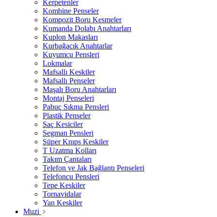
Kerpetenler
Kombine Penseler
Kompozit Boru Kesmeler
Kumanda Dolabı Anahtarları
Kuplon Makasları
Kurbağacık Anahtarlar
Kuyumcu Pensleri
Lokmalar
Mafsallı Keskiler
Mafsallı Penseler
Maşalı Boru Anahtarları
Montaj Penseleri
Pabuç Sıkma Pensleri
Plastik Penseler
Saç Kesiciler
Segman Pensleri
Süper Knıps Keskiler
T Uzatma Kolları
Takım Çantaları
Telefon ve Jak Bağlantı Penseleri
Telefoncu Pensleri
Tepe Keskiler
Tornavidalar
Yan Keskiler
Muzi