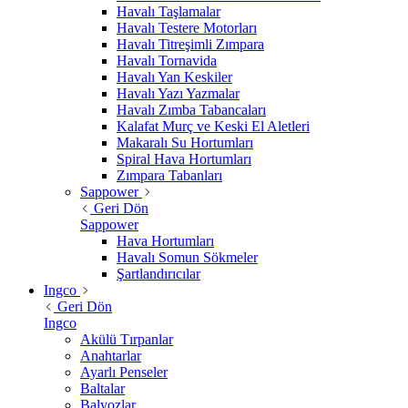
Havalı Taşlamalar
Havalı Testere Motorları
Havalı Titreşimli Zımpara
Havalı Tornavida
Havalı Yan Keskiler
Havalı Yazı Yazmalar
Havalı Zımba Tabancaları
Kalafat Murç ve Keski El Aletleri
Makaralı Su Hortumları
Spiral Hava Hortumları
Zımpara Tabanları
Sappower
Geri Dön
Sappower
Hava Hortumları
Havalı Somun Sökmeler
Şartlandırıcılar
Ingco
Geri Dön
Ingco
Akülü Tırpanlar
Anahtarlar
Ayarlı Penseler
Baltalar
Balyozlar