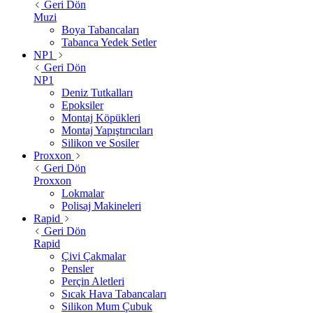
Geri Dön
Muzi
Boya Tabancaları
Tabanca Yedek Setler
NP1
Geri Dön
NP1
Deniz Tutkalları
Epoksiler
Montaj Köpükleri
Montaj Yapıştırıcıları
Silikon ve Sosiler
Proxxon
Geri Dön
Proxxon
Lokmalar
Polisaj Makineleri
Rapid
Geri Dön
Rapid
Çivi Çakmalar
Pensler
Perçin Aletleri
Sıcak Hava Tabancaları
Silikon Mum Çubuk