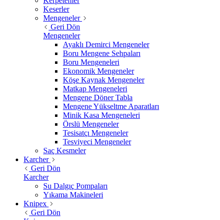
Kerpetenler
Keserler
Mengeneler
Geri Dön
Mengeneler
Ayaklı Demirci Mengeneler
Boru Mengene Sehpaları
Boru Mengeneleri
Ekonomik Mengeneler
Köşe Kaynak Mengeneler
Matkap Mengeneleri
Mengene Döner Tabla
Mengene Yükseltme Aparatları
Minik Kasa Mengeneleri
Örslü Mengeneler
Tesisatçı Mengeneler
Tesviyeci Mengeneler
Saç Kesmeler
Karcher
Geri Dön
Karcher
Su Dalgıç Pompaları
Yıkama Makineleri
Knipex
Geri Dön