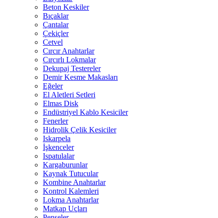
Beton Keskiler
Bıçaklar
Çantalar
Çekiçler
Cetvel
Cırcır Anahtarlar
Cırcırlı Lokmalar
Dekupaj Testereler
Demir Kesme Makasları
Eğeler
El Aletleri Setleri
Elmas Disk
Endüstriyel Kablo Kesiciler
Fenerler
Hidrolik Çelik Kesiciler
Iskarpela
İşkenceler
Ispatulalar
Kargaburunlar
Kaynak Tutucular
Kombine Anahtarlar
Kontrol Kalemleri
Lokma Anahtarlar
Matkap Uçları
Penseler