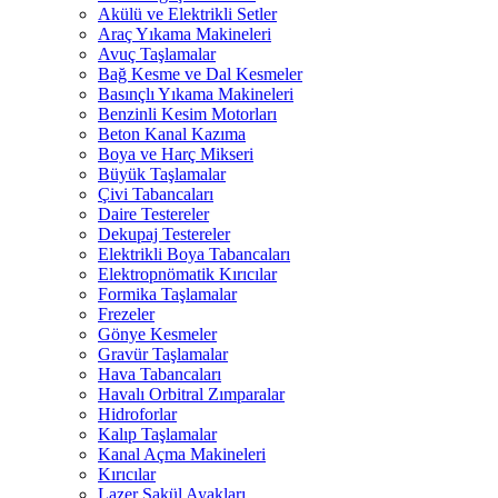
Akülü ve Elektrikli Setler
Araç Yıkama Makineleri
Avuç Taşlamalar
Bağ Kesme ve Dal Kesmeler
Basınçlı Yıkama Makineleri
Benzinli Kesim Motorları
Beton Kanal Kazıma
Boya ve Harç Mikseri
Büyük Taşlamalar
Çivi Tabancaları
Daire Testereler
Dekupaj Testereler
Elektrikli Boya Tabancaları
Elektropnömatik Kırıcılar
Formika Taşlamalar
Frezeler
Gönye Kesmeler
Gravür Taşlamalar
Hava Tabancaları
Havalı Orbitral Zımparalar
Hidroforlar
Kalıp Taşlamalar
Kanal Açma Makineleri
Kırıcılar
Lazer Şakül Ayakları