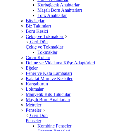
Kurbağacık Anahtarlar
Maşalı Boru Anahtarları
Torx Anahtarlar
Bits Uçlar
Biz Takımları
Boru Kesici
Çekiç ve Tokmaklar
Geri Dön
Çekiç ve Tokmaklar
Tokmaklar
Cırcır Kolları
Delme ve Vidalama Köşe Adaptörleri
Eğeler
Fener ve Kafa Lambaları
Kalafat Murç ve Keskiler
Kargaburun
Lokmalar
Manyetik Bits Tutucular
Maşalı Boru Anahtarları
Metreler
Penseler
Geri Dön
Penseler
Kombine Penseler