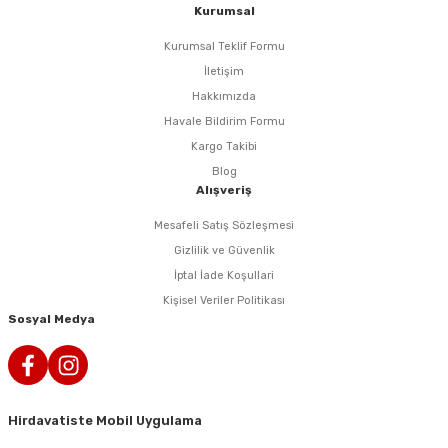
i
r
htarları
Zımpara Tabanları
Kurumsal
Kurumsal Teklif Formu
kon Tabancaları
aları
ri
İletişim
Hakkımızda
lar
esiciler
nsleri
Havale Bildirim Formu
Kargo Takibi
r
Blog
Alışveriş
ı
leri
Mesafeli Satış Sözleşmesi
kları
ri
Gizlilik ve Güvenlik
İptal İade Koşullari
leri
kiler
Kişisel Veriler Politikası
Sosyal Medya
rı
rı
arı
ı
Hirdavatiste Mobil Uygulama
ları
Bağlantı Penseleri