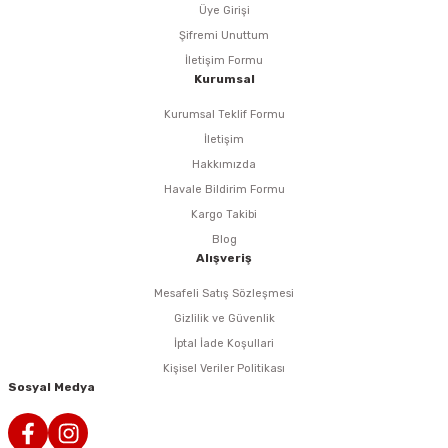
rlar
ler
Havalı Testere Motorları
Üye Girişi
Şifremi Unuttum
ama
kları
ri
 Kesmeler
Havalı Titreşimli Zımpara
İletişim Formu
Kurumsal
lar
 Anahtarları
Havalı Tornavida
Kurumsal Teklif Formu
İletişim
r
ama Sehpaları
rı
Havalı Yan Keskiler
Hakkımızda
Havale Bildirim Formu
rı
htarlar
Havalı Yazı Yazmalar
Kargo Takibi
Blog
eri
Havalı Zımba Tabancaları
Alışveriş
Mesafeli Satış Sözleşmesi
ar
rı
Kalafat Murç ve Keski El Aletleri
Gizlilik ve Güvenlik
İptal İade Koşullari
ineleri
ancaları
lar
r
Makaralı Su Hortumları
Kişisel Veriler Politikası
Sosyal Medya
arı
er
Spiral Hava Hortumları