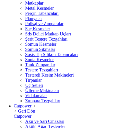
Matkaplar
Metal Kesmeler
Perçin Tabancaları
Planyalar
Polisaj ve Zımparalar
Saç Kesmeler
Sds Delici Matkap Uçları
Şerit Testere Tezgahları
Somun Kesmeler
Somun Sıkmalar
Sosis Tip Silikon Tabancaları
Sunta Kesmeler
Tank Zımparalar
Testere Tezgahları
Testereli Kesim Makineleri
Tırpanlar
Uç Setleri
Üfleme Makinaları
Vidalamalar
Zımpara Tezgahları
Catpower
Geri Dön
Catpower
Akü ve Şarj Cihazları
Akülü Ağaç Testereler