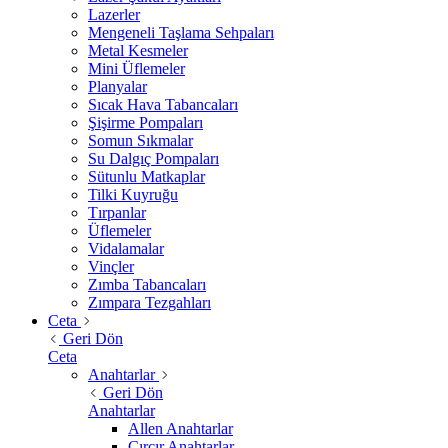
Lazerler
Mengeneli Taşlama Sehpaları
Metal Kesmeler
Mini Üflemeler
Planyalar
Sıcak Hava Tabancaları
Şişirme Pompaları
Somun Sıkmalar
Su Dalgıç Pompaları
Sütunlu Matkaplar
Tilki Kuyruğu
Tırpanlar
Üflemeler
Vidalamalar
Vinçler
Zımba Tabancaları
Zımpara Tezgahları
Ceta
Geri Dön
Ceta
Anahtarlar
Geri Dön
Anahtarlar
Allen Anahtarlar
Cırcır Anahtarlar