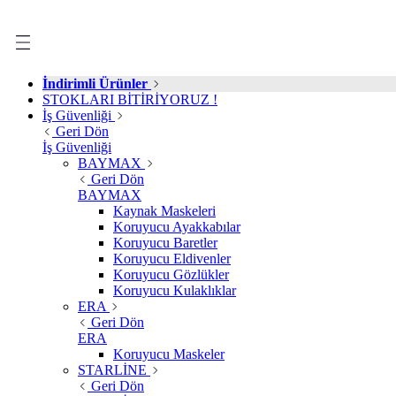
İndirimli Ürünler
STOKLARI BİTİRİYORUZ !
İş Güvenliği
Geri Dön
İş Güvenliği
BAYMAX
Geri Dön
BAYMAX
Kaynak Maskeleri
Koruyucu Ayakkabılar
Koruyucu Baretler
Koruyucu Eldivenler
Koruyucu Gözlükler
Koruyucu Kulaklıklar
ERA
Geri Dön
ERA
Koruyucu Maskeler
STARLİNE
Geri Dön