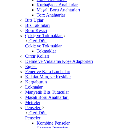
Kurbağacık Anahtarlar
Maşalı Boru Anahtarları
Torx Anahtarlar
Bits Uçlar
Biz Takımları
Boru Kesici
Çekiç ve Tokmaklar
Geri Dön
Çekiç ve Tokmaklar
Tokmaklar
Cırcır Kolları
Delme ve Vidalama Köşe Adaptörleri
Eğeler
Fener ve Kafa Lambaları
Kalafat Murç ve Keskiler
Kargaburun
Lokmalar
Manyetik Bits Tutucular
Maşalı Boru Anahtarları
Metreler
Penseler
Geri Dön
Penseler
Kombine Penseler