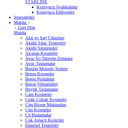
STARLİNE
Koruyucu Ayakkabılar
Koruyucu Eldivenler
Jeneratörler
Makita
Geri Dön
Makita
Akü ve Şarj Cihazları
Akülü Ağaç Testereler
Akülü Süpürgeler
Alçıpan Kesmeler
Avuç İçi Titreşim Zımpara
Avuç Taşlamalar
Benzin Motorlu Testere
Beton Kesmeler
Beton Perdahlar
Beton Vibratörleri
Büyük Taşlamalar
Cam Kesmeler
Çelik Çubuk Kesmeler
Çim Biçme Makinaları
Çim Kesmeler
Çit Budamalar
Çok Amaçlı Kesiciler
Dairesel Testereler