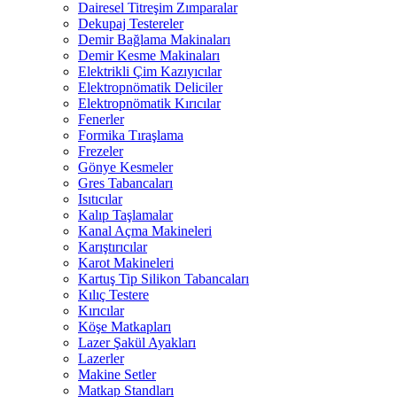
Dairesel Titreşim Zımparalar
Dekupaj Testereler
Demir Bağlama Makinaları
Demir Kesme Makinaları
Elektrikli Çim Kazıyıcılar
Elektropnömatik Deliciler
Elektropnömatik Kırıcılar
Fenerler
Formika Tıraşlama
Frezeler
Gönye Kesmeler
Gres Tabancaları
Isıtıcılar
Kalıp Taşlamalar
Kanal Açma Makineleri
Karıştırıcılar
Karot Makineleri
Kartuş Tip Silikon Tabancaları
Kılıç Testere
Kırıcılar
Köşe Matkapları
Lazer Şakül Ayakları
Lazerler
Makine Setler
Matkap Standları