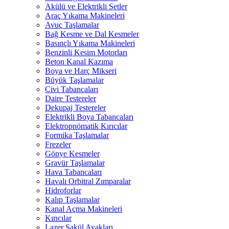
Akülü ve Elektrikli Setler
Araç Yıkama Makineleri
Avuç Taşlamalar
Bağ Kesme ve Dal Kesmeler
Basınçlı Yıkama Makineleri
Benzinli Kesim Motorları
Beton Kanal Kazıma
Boya ve Harç Mikseri
Büyük Taşlamalar
Çivi Tabancaları
Daire Testereler
Dekupaj Testereler
Elektrikli Boya Tabancaları
Elektropnömatik Kırıcılar
Formika Taşlamalar
Frezeler
Gönye Kesmeler
Gravür Taşlamalar
Hava Tabancaları
Havalı Orbitral Zımparalar
Hidroforlar
Kalıp Taşlamalar
Kanal Açma Makineleri
Kırıcılar
Lazer Şakül Ayakları