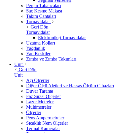
Segman Penseleri
Perçin Tabancaları
Saç Kesme Makası
Takım Çantaları
Tornavidalar
Geri Dön
Tornavidalar
Elektronikçi Tornavidalar
Uzatma Kolları
Yağdanlık
Yan Keskiler
Zımba ve Zımba Takımları
Unit
Geri Dön
Unit
Açı Ölçerler
Diğer Ölçü Aletleri ve Hassas Ölçüm Cihazları
Duvar Tarama
Faz Sırası Ölçerler
Lazer Metreler
Multimetreler
Ölçerler
Pens Ampermetreler
Sıcaklık Nem Ölçerler
Termal Kameralar