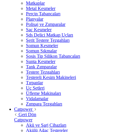
Matkaplar
Metal Kesmeler
Perçin Tabancaları
Planyalar
Polisaj ve Zımparalar
Saç Kesmeler
Sds Delici Matkap Uçları
Şerit Testere Tezgahları
Somun Kesmeler
Somun Sıkmalar
Sosis Tip Silikon Tabancaları
Sunta Kesmeler
Tank Zımparalar
Testere Tezgahları
Testereli Kesim Makineleri
Tırpanlar
Uç Setleri
Üfleme Makinaları
Vidalamalar
Zımpara Tezgahları
Catpower
Geri Dön
Catpower
Akü ve Şarj Cihazları
Akülü Ağaç Testereler