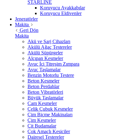
STARLİNE
Koruyucu Ayakkabılar
Koruyucu Eldivenler
Jeneratörler
Makita
Geri Dön
Makita
Akü ve Şarj Cihazları
Akülü Ağaç Testereler
Akülü Süpürgeler
Alçıpan Kesmeler
Avuç İçi Titreşim Zımpara
Avuç Taşlamalar
Benzin Motorlu Testere
Beton Kesmeler
Beton Perdahlar
Beton Vibratörleri
Büyük Taşlamalar
Cam Kesmeler
Çelik Çubuk Kesmeler
Çim Biçme Makinaları
Çim Kesmeler
Çit Budamalar
Çok Amaçlı Kesiciler
Dairesel Testereler