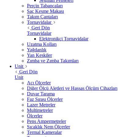
Segman Penseleri
Perçin Tabancaları
Saç Kesme Makası
Takım Çantaları
Tornavidalar
Geri Dön
Tornavidalar
Elektronikçi Tornavidalar
Uzatma Kolları
Yağdanlık
Yan Keskiler
Zımba ve Zımba Takımları
Unit
Geri Dön
Unit
Açı Ölçerler
Diğer Ölçü Aletleri ve Hassas Ölçüm Cihazları
Duvar Tarama
Faz Sırası Ölçerler
Lazer Metreler
Multimetreler
Ölçerler
Pens Ampermetreler
Sıcaklık Nem Ölçerler
Termal Kameralar