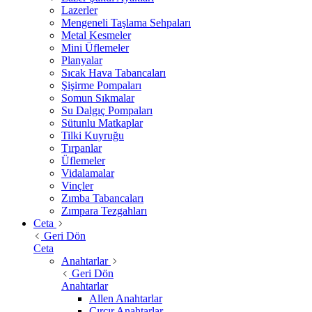
Lazerler
Mengeneli Taşlama Sehpaları
Metal Kesmeler
Mini Üflemeler
Planyalar
Sıcak Hava Tabancaları
Şişirme Pompaları
Somun Sıkmalar
Su Dalgıç Pompaları
Sütunlu Matkaplar
Tilki Kuyruğu
Tırpanlar
Üflemeler
Vidalamalar
Vinçler
Zımba Tabancaları
Zımpara Tezgahları
Ceta
Geri Dön
Ceta
Anahtarlar
Geri Dön
Anahtarlar
Allen Anahtarlar
Cırcır Anahtarlar