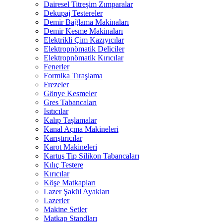
Dairesel Titreşim Zımparalar
Dekupaj Testereler
Demir Bağlama Makinaları
Demir Kesme Makinaları
Elektrikli Çim Kazıyıcılar
Elektropnömatik Deliciler
Elektropnömatik Kırıcılar
Fenerler
Formika Tıraşlama
Frezeler
Gönye Kesmeler
Gres Tabancaları
Isıtıcılar
Kalıp Taşlamalar
Kanal Açma Makineleri
Karıştırıcılar
Karot Makineleri
Kartuş Tip Silikon Tabancaları
Kılıç Testere
Kırıcılar
Köşe Matkapları
Lazer Şakül Ayakları
Lazerler
Makine Setler
Matkap Standları