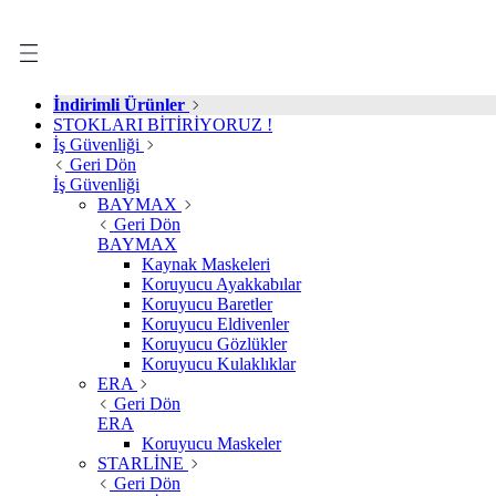
İndirimli Ürünler
STOKLARI BİTİRİYORUZ !
İş Güvenliği
Geri Dön
İş Güvenliği
BAYMAX
Geri Dön
BAYMAX
Kaynak Maskeleri
Koruyucu Ayakkabılar
Koruyucu Baretler
Koruyucu Eldivenler
Koruyucu Gözlükler
Koruyucu Kulaklıklar
ERA
Geri Dön
ERA
Koruyucu Maskeler
STARLİNE
Geri Dön