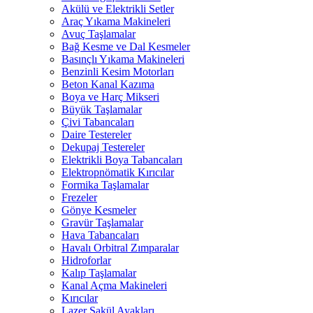
Akülü ve Elektrikli Setler
Araç Yıkama Makineleri
Avuç Taşlamalar
Bağ Kesme ve Dal Kesmeler
Basınçlı Yıkama Makineleri
Benzinli Kesim Motorları
Beton Kanal Kazıma
Boya ve Harç Mikseri
Büyük Taşlamalar
Çivi Tabancaları
Daire Testereler
Dekupaj Testereler
Elektrikli Boya Tabancaları
Elektropnömatik Kırıcılar
Formika Taşlamalar
Frezeler
Gönye Kesmeler
Gravür Taşlamalar
Hava Tabancaları
Havalı Orbitral Zımparalar
Hidroforlar
Kalıp Taşlamalar
Kanal Açma Makineleri
Kırıcılar
Lazer Şakül Ayakları