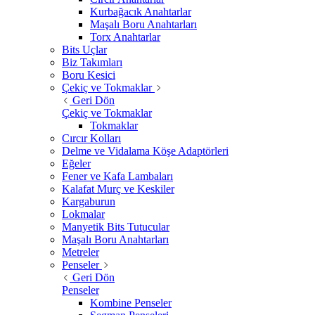
Kurbağacık Anahtarlar
Maşalı Boru Anahtarları
Torx Anahtarlar
Bits Uçlar
Biz Takımları
Boru Kesici
Çekiç ve Tokmaklar
Geri Dön
Çekiç ve Tokmaklar
Tokmaklar
Cırcır Kolları
Delme ve Vidalama Köşe Adaptörleri
Eğeler
Fener ve Kafa Lambaları
Kalafat Murç ve Keskiler
Kargaburun
Lokmalar
Manyetik Bits Tutucular
Maşalı Boru Anahtarları
Metreler
Penseler
Geri Dön
Penseler
Kombine Penseler