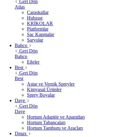
Geri Dön
Atlas
Caraskallar
Hubzug
KRİKOLAR
Platformlar
Saç Kapmalar
Şaryolar
Bahco
Geri Dön
Bahco
Eğeler
Best
Geri Dön
Best
Astar ve Vernik Spreyler
Kimyasal Ürünler
Sprey Boyalar
Daye
Geri Dön
Daye
Hortum Adaptör ve Aparatları
Hortum Tabancaları
Hortum Tamburu ve Araçları
Dmax