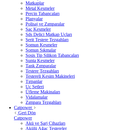
Matkaplar
Metal Kesmeler
Perçin Tabancaları
Planyalar
Polisaj ve Zımparalar
Saç Kesmeler
Sds Delici Matkap Uçları
Şerit Testere Tezgahları
Somun Kesmeler
Somun Sıkmalar
Sosis Tip Silikon Tabancaları
Sunta Kesmeler
Tank Zımparalar
Testere Tezgahları
Testereli Kesim Makineleri
Tırpanlar
Uç Setleri
Üfleme Makinaları
Vidalamalar
Zımpara Tezgahları
Catpower
Geri Dön
Catpower
Akü ve Şarj Cihazları
Akülü Ağaç Testereler