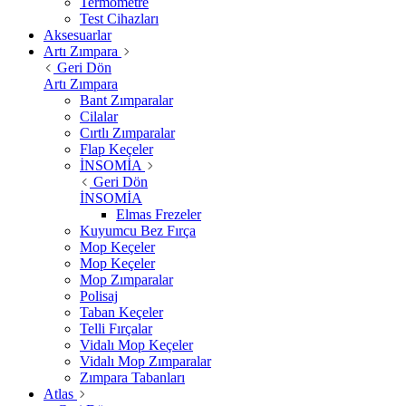
Termometre
Test Cihazları
Aksesuarlar
Artı Zımpara
Geri Dön
Artı Zımpara
Bant Zımparalar
Cilalar
Cırtlı Zımparalar
Flap Keçeler
İNSOMİA
Geri Dön
İNSOMİA
Elmas Frezeler
Kuyumcu Bez Fırça
Mop Keçeler
Mop Keçeler
Mop Zımparalar
Polisaj
Taban Keçeler
Telli Fırçalar
Vidalı Mop Keçeler
Vidalı Mop Zımparalar
Zımpara Tabanları
Atlas