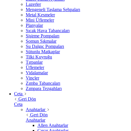
Lazerler
Mengeneli Taşlama Sehpaları
Metal Kesmeler
Mini Üflemeler
Planyalar
Sıcak Hava Tabancaları
Şişirme Pompaları
Somun Sıkmalar
Su Dalgıç Pompaları
Sütunlu Matkaplar
Tilki Kuyruğu
Tırpanlar
Üflemeler
Vidalamalar
Vinçler
Zımba Tabancaları
Zımpara Tezgahları
Ceta
Geri Dön
Ceta
Anahtarlar
Geri Dön
Anahtarlar
Allen Anahtarlar
Cırcır Anahtarlar