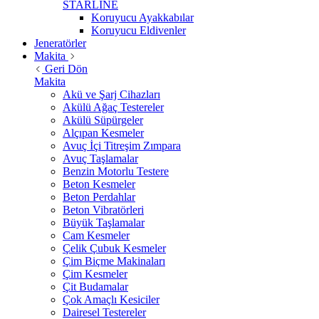
STARLİNE
Koruyucu Ayakkabılar
Koruyucu Eldivenler
Jeneratörler
Makita
Geri Dön
Makita
Akü ve Şarj Cihazları
Akülü Ağaç Testereler
Akülü Süpürgeler
Alçıpan Kesmeler
Avuç İçi Titreşim Zımpara
Avuç Taşlamalar
Benzin Motorlu Testere
Beton Kesmeler
Beton Perdahlar
Beton Vibratörleri
Büyük Taşlamalar
Cam Kesmeler
Çelik Çubuk Kesmeler
Çim Biçme Makinaları
Çim Kesmeler
Çit Budamalar
Çok Amaçlı Kesiciler
Dairesel Testereler