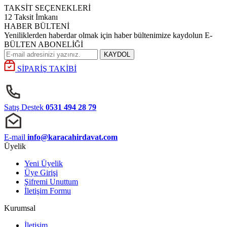
TAKSİT SEÇENEKLERİ
12 Taksit İmkanı
HABER BÜLTENİ
Yeniliklerden haberdar olmak için haber bültenimize kaydolun E-
BÜLTEN ABONELİĞİ
KAYDOL
SİPARİŞ TAKİBİ
Satış Destek
0531 494 28 79
E-mail
info@karacahirdavat.com
Üyelik
Yeni Üyelik
Üye Girişi
Şifremi Unuttum
İletişim Formu
Kurumsal
İletişim