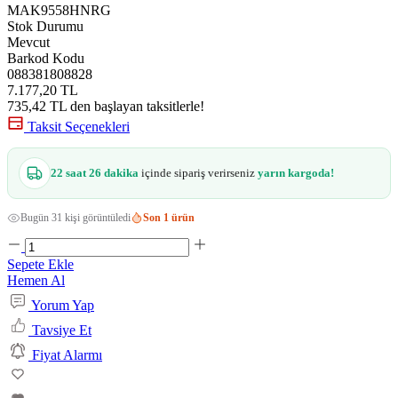
MAK9558HNRG
Stok Durumu
Mevcut
Barkod Kodu
088381808828
7.177,20 TL
735,42 TL den başlayan taksitlerle!
Taksit Seçenekleri
22 saat 26 dakika
içinde sipariş verirseniz
yarın kargoda!
Bugün 31 kişi görüntüledi
Son 1 ürün
Sepete Ekle
Hemen Al
Yorum Yap
Tavsiye Et
Fiyat Alarmı