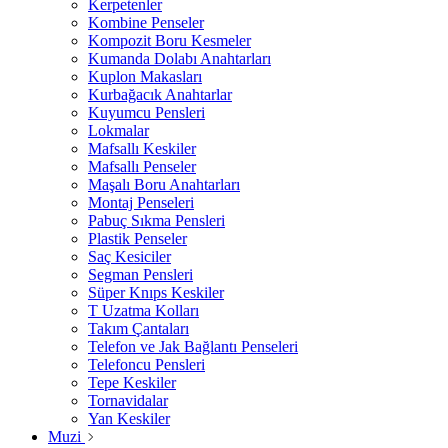
Kerpetenler
Kombine Penseler
Kompozit Boru Kesmeler
Kumanda Dolabı Anahtarları
Kuplon Makasları
Kurbağacık Anahtarlar
Kuyumcu Pensleri
Lokmalar
Mafsallı Keskiler
Mafsallı Penseler
Maşalı Boru Anahtarları
Montaj Penseleri
Pabuç Sıkma Pensleri
Plastik Penseler
Saç Kesiciler
Segman Pensleri
Süper Knıps Keskiler
T Uzatma Kolları
Takım Çantaları
Telefon ve Jak Bağlantı Penseleri
Telefoncu Pensleri
Tepe Keskiler
Tornavidalar
Yan Keskiler
Muzi