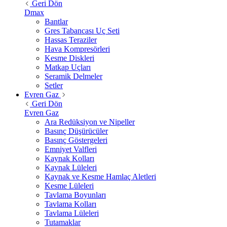
Geri Dön
Dmax
Bantlar
Gres Tabancası Uç Seti
Hassas Teraziler
Hava Kompresörleri
Kesme Diskleri
Matkap Uçları
Seramik Delmeler
Setler
Evren Gaz
Geri Dön
Evren Gaz
Ara Redüksiyon ve Nipeller
Basınç Düşürücüler
Basınç Göstergeleri
Emniyet Valfleri
Kaynak Kolları
Kaynak Lüleleri
Kaynak ve Kesme Hamlaç Aletleri
Kesme Lüleleri
Tavlama Boyunları
Tavlama Kolları
Tavlama Lüleleri
Tutamaklar