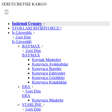
ÜCRETSİZ KARGO
İndirimli Ürünler
STOKLARI BİTİRİYORUZ !
İş Güvenliği
Geri Dön
İş Güvenliği
BAYMAX
Geri Dön
BAYMAX
Kaynak Maskeleri
Koruyucu Ayakkabılar
Koruyucu Baretler
Koruyucu Eldivenler
Koruyucu Gözlükler
Koruyucu Kulaklıklar
ERA
Geri Dön
ERA
Koruyucu Maskeler
STARLİNE
Geri Dön