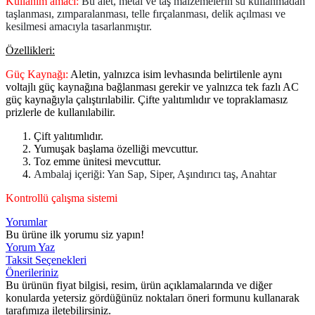
Kullanım amacı:
Bu alet, metal ve taş malzemelerin su kullanmadan
taşlanması, zımparalanması, telle fırçalanması, delik açılması ve
kesilmesi amacıyla tasarlanmıştır.
Özellikleri:
Güç Kaynağı:
Aletin, yalnızca isim levhasında belirtilenle aynı
voltajlı güç kaynağına bağlanması gerekir ve yalnızca tek fazlı AC
güç kaynağıyla çalıştırılabilir. Çifte yalıtımlıdır ve topraklamasız
prizlerle de kullanılabilir.
Çift yalıtımlıdır.
Yumuşak başlama özelliği mevcuttur.
Toz emme ünitesi mevcuttur.
Ambalaj içeriği: Yan Sap, Siper, Aşındırıcı taş, Anahtar
Kontrollü çalışma sistemi
Yorumlar
Bu ürüne ilk yorumu siz yapın!
Yorum Yaz
Taksit Seçenekleri
Önerileriniz
Bu ürünün fiyat bilgisi, resim, ürün açıklamalarında ve diğer
konularda yetersiz gördüğünüz noktaları öneri formunu kullanarak
tarafımıza iletebilirsiniz.