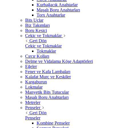
Kurbağacık Anahtarlar
Maşalı Boru Anahtarları
Torx Anahtarlar
Bits Uçlar
Biz Takımları
Boru Kesici
Çekiç ve Tokmaklar
Geri Dön
Çekiç ve Tokmaklar
Tokmaklar
Cırcır Kolları
Delme ve Vidalama Köşe Adaptörleri
Eğeler
Fener ve Kafa Lambaları
Kalafat Murç ve Keskiler
Kargaburun
Lokmalar
Manyetik Bits Tutucular
Maşalı Boru Anahtarları
Metreler
Penseler
Geri Dön
Penseler
Kombine Penseler