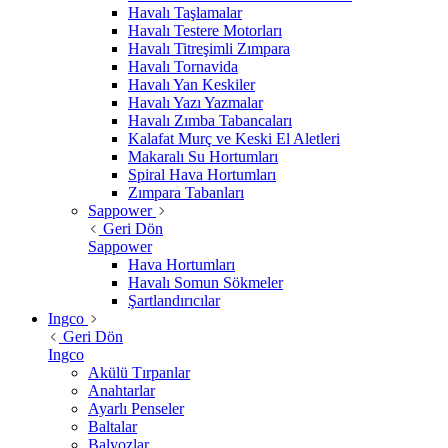
Havalı Taşlamalar
Havalı Testere Motorları
Havalı Titreşimli Zımpara
Havalı Tornavida
Havalı Yan Keskiler
Havalı Yazı Yazmalar
Havalı Zımba Tabancaları
Kalafat Murç ve Keski El Aletleri
Makaralı Su Hortumları
Spiral Hava Hortumları
Zımpara Tabanları
Sappower
Geri Dön
Sappower
Hava Hortumları
Havalı Somun Sökmeler
Şartlandırıcılar
Ingco
Geri Dön
Ingco
Akülü Tırpanlar
Anahtarlar
Ayarlı Penseler
Baltalar
Balyozlar