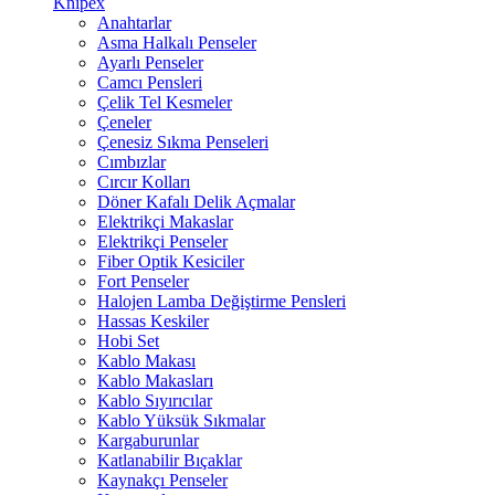
Knipex
Anahtarlar
Asma Halkalı Penseler
Ayarlı Penseler
Camcı Pensleri
Çelik Tel Kesmeler
Çeneler
Çenesiz Sıkma Penseleri
Cımbızlar
Cırcır Kolları
Döner Kafalı Delik Açmalar
Elektrikçi Makaslar
Elektrikçi Penseler
Fiber Optik Kesiciler
Fort Penseler
Halojen Lamba Değiştirme Pensleri
Hassas Keskiler
Hobi Set
Kablo Makası
Kablo Makasları
Kablo Sıyırıcılar
Kablo Yüksük Sıkmalar
Kargaburunlar
Katlanabilir Bıçaklar
Kaynakçı Penseler