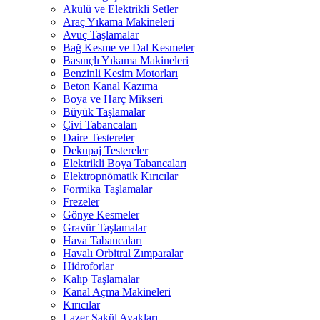
Akülü ve Elektrikli Setler
Araç Yıkama Makineleri
Avuç Taşlamalar
Bağ Kesme ve Dal Kesmeler
Basınçlı Yıkama Makineleri
Benzinli Kesim Motorları
Beton Kanal Kazıma
Boya ve Harç Mikseri
Büyük Taşlamalar
Çivi Tabancaları
Daire Testereler
Dekupaj Testereler
Elektrikli Boya Tabancaları
Elektropnömatik Kırıcılar
Formika Taşlamalar
Frezeler
Gönye Kesmeler
Gravür Taşlamalar
Hava Tabancaları
Havalı Orbitral Zımparalar
Hidroforlar
Kalıp Taşlamalar
Kanal Açma Makineleri
Kırıcılar
Lazer Şakül Ayakları