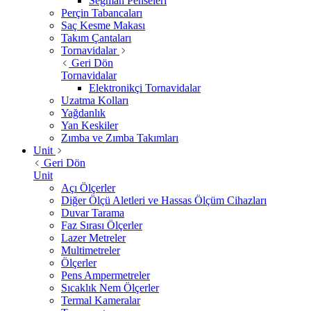
Segman Penseleri
Perçin Tabancaları
Saç Kesme Makası
Takım Çantaları
Tornavidalar
Geri Dön
Tornavidalar
Elektronikçi Tornavidalar
Uzatma Kolları
Yağdanlık
Yan Keskiler
Zımba ve Zımba Takımları
Unit
Geri Dön
Unit
Açı Ölçerler
Diğer Ölçü Aletleri ve Hassas Ölçüm Cihazları
Duvar Tarama
Faz Sırası Ölçerler
Lazer Metreler
Multimetreler
Ölçerler
Pens Ampermetreler
Sıcaklık Nem Ölçerler
Termal Kameralar