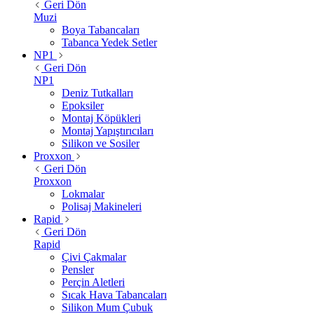
Geri Dön
Muzi
Boya Tabancaları
Tabanca Yedek Setler
NP1
Geri Dön
NP1
Deniz Tutkalları
Epoksiler
Montaj Köpükleri
Montaj Yapıştırıcıları
Silikon ve Sosiler
Proxxon
Geri Dön
Proxxon
Lokmalar
Polisaj Makineleri
Rapid
Geri Dön
Rapid
Çivi Çakmalar
Pensler
Perçin Aletleri
Sıcak Hava Tabancaları
Silikon Mum Çubuk