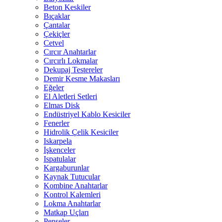
Beton Keskiler
Bıçaklar
Çantalar
Çekiçler
Cetvel
Cırcır Anahtarlar
Cırcırlı Lokmalar
Dekupaj Testereler
Demir Kesme Makasları
Eğeler
El Aletleri Setleri
Elmas Disk
Endüstriyel Kablo Kesiciler
Fenerler
Hidrolik Çelik Kesiciler
Iskarpela
İşkenceler
Ispatulalar
Kargaburunlar
Kaynak Tutucular
Kombine Anahtarlar
Kontrol Kalemleri
Lokma Anahtarlar
Matkap Uçları
Penseler