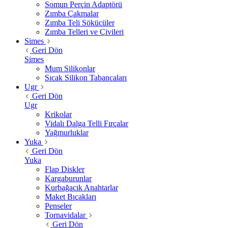
Somun Perçin Adaptörü
Zımba Çakmalar
Zımba Teli Sökücüler
Zımba Telleri ve Çivileri
Simes
Geri Dön
Simes
Mum Silikonlar
Sıcak Silikon Tabancaları
Ugr
Geri Dön
Ugr
Krikolar
Vidalı Dalga Telli Fırçalar
Yağmurluklar
Yuka
Geri Dön
Yuka
Flap Diskler
Kargaburunlar
Kurbağacık Anahtarlar
Maket Bıçakları
Penseler
Tornavidalar
Geri Dön