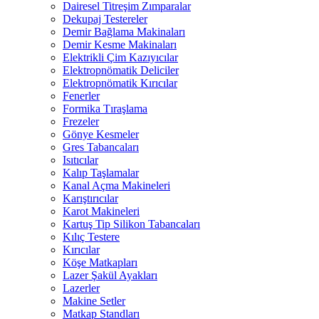
Dairesel Titreşim Zımparalar
Dekupaj Testereler
Demir Bağlama Makinaları
Demir Kesme Makinaları
Elektrikli Çim Kazıyıcılar
Elektropnömatik Deliciler
Elektropnömatik Kırıcılar
Fenerler
Formika Tıraşlama
Frezeler
Gönye Kesmeler
Gres Tabancaları
Isıtıcılar
Kalıp Taşlamalar
Kanal Açma Makineleri
Karıştırıcılar
Karot Makineleri
Kartuş Tip Silikon Tabancaları
Kılıç Testere
Kırıcılar
Köşe Matkapları
Lazer Şakül Ayakları
Lazerler
Makine Setler
Matkap Standları