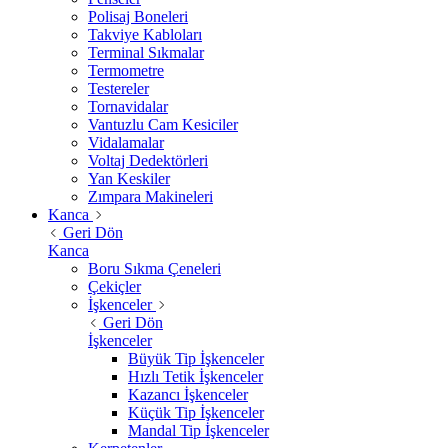
Polisaj Boneleri
Takviye Kabloları
Terminal Sıkmalar
Termometre
Testereler
Tornavidalar
Vantuzlu Cam Kesiciler
Vidalamalar
Voltaj Dedektörleri
Yan Keskiler
Zımpara Makineleri
Kanca
Geri Dön
Kanca
Boru Sıkma Çeneleri
Çekiçler
İşkenceler
Geri Dön
İşkenceler
Büyük Tip İşkenceler
Hızlı Tetik İşkenceler
Kazancı İşkenceler
Küçük Tip İşkenceler
Mandal Tip İşkenceler