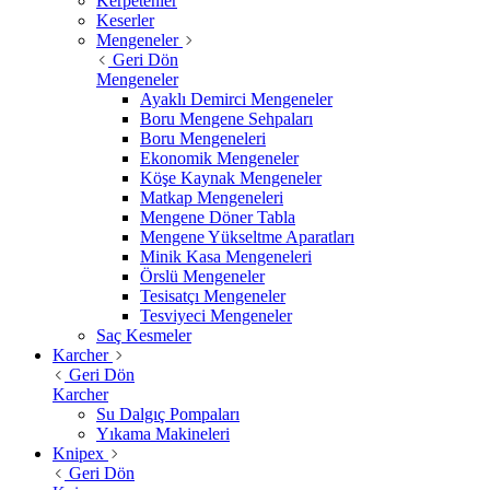
Kerpetenler
Keserler
Mengeneler
Geri Dön
Mengeneler
Ayaklı Demirci Mengeneler
Boru Mengene Sehpaları
Boru Mengeneleri
Ekonomik Mengeneler
Köşe Kaynak Mengeneler
Matkap Mengeneleri
Mengene Döner Tabla
Mengene Yükseltme Aparatları
Minik Kasa Mengeneleri
Örslü Mengeneler
Tesisatçı Mengeneler
Tesviyeci Mengeneler
Saç Kesmeler
Karcher
Geri Dön
Karcher
Su Dalgıç Pompaları
Yıkama Makineleri
Knipex
Geri Dön