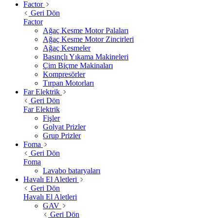
Factor
Geri Dön
Factor
Ağaç Kesme Motor Palaları
Ağaç Kesme Motor Zincirleri
Ağaç Kesmeler
Basınçlı Yıkama Makineleri
Çim Biçme Makinaları
Kompresörler
Tırpan Motorları
Far Elektrik
Geri Dön
Far Elektrik
Fişler
Golyat Prizler
Grup Prizler
Foma
Geri Dön
Foma
Lavabo bataryaları
Havalı El Aletleri
Geri Dön
Havalı El Aletleri
GAV
Geri Dön