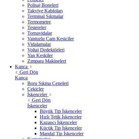
Polisaj Boneleri
Takviye Kabloları
Terminal Sıkmalar
Termometre
Testereler
Tornavidalar
Vantuzlu Cam Kesiciler
Vidalamalar
Voltaj Dedektörleri
Yan Keskiler
Zımpara Makineleri
Kanca
Geri Dön
Kanca
Boru Sıkma Çeneleri
Çekiçler
İşkenceler
Geri Dön
İşkenceler
Büyük Tip İşkenceler
Hızlı Tetik İşkenceler
Kazancı İşkenceler
Küçük Tip İşkenceler
Mandal Tip İşkenceler