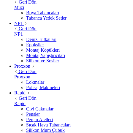
Geri Dön
Muzi
Boya Tabancaları
Tabanca Yedek Setler
NP1
Geri Dön
NP1
Deniz Tutkalları
Epoksiler
Montaj Köpükleri
Montaj Yapıştırıcıları
Silikon ve Sosiler
Proxxon
Geri Dön
Proxxon
Lokmalar
Polisaj Makineleri
Rapid
Geri Dön
Rapid
Çivi Çakmalar
Pensler
Perçin Aletleri
Sıcak Hava Tabancaları
Silikon Mum Çubuk