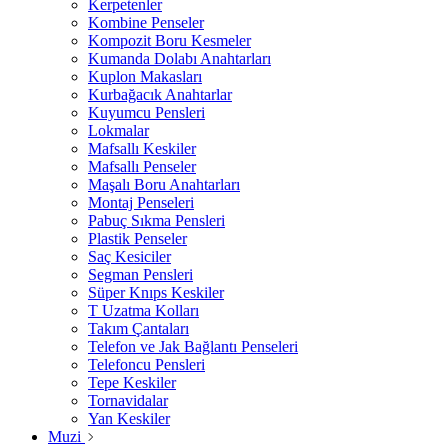
Kerpetenler
Kombine Penseler
Kompozit Boru Kesmeler
Kumanda Dolabı Anahtarları
Kuplon Makasları
Kurbağacık Anahtarlar
Kuyumcu Pensleri
Lokmalar
Mafsallı Keskiler
Mafsallı Penseler
Maşalı Boru Anahtarları
Montaj Penseleri
Pabuç Sıkma Pensleri
Plastik Penseler
Saç Kesiciler
Segman Pensleri
Süper Knıps Keskiler
T Uzatma Kolları
Takım Çantaları
Telefon ve Jak Bağlantı Penseleri
Telefoncu Pensleri
Tepe Keskiler
Tornavidalar
Yan Keskiler
Muzi