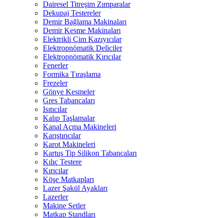
Dairesel Titreşim Zımparalar
Dekupaj Testereler
Demir Bağlama Makinaları
Demir Kesme Makinaları
Elektrikli Çim Kazıyıcılar
Elektropnömatik Deliciler
Elektropnömatik Kırıcılar
Fenerler
Formika Tıraşlama
Frezeler
Gönye Kesmeler
Gres Tabancaları
Isıtıcılar
Kalıp Taşlamalar
Kanal Açma Makineleri
Karıştırıcılar
Karot Makineleri
Kartuş Tip Silikon Tabancaları
Kılıç Testere
Kırıcılar
Köşe Matkapları
Lazer Şakül Ayakları
Lazerler
Makine Setler
Matkap Standları