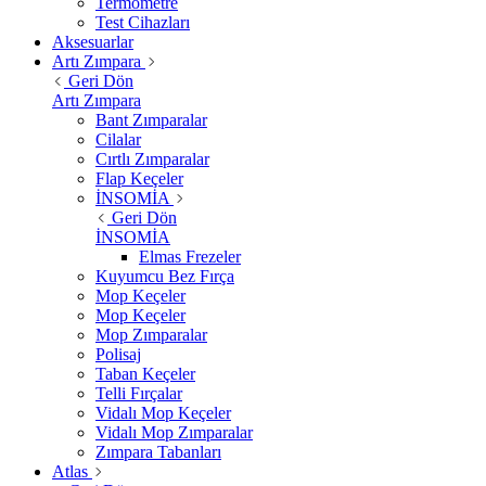
Termometre
Test Cihazları
Aksesuarlar
Artı Zımpara
Geri Dön
Artı Zımpara
Bant Zımparalar
Cilalar
Cırtlı Zımparalar
Flap Keçeler
İNSOMİA
Geri Dön
İNSOMİA
Elmas Frezeler
Kuyumcu Bez Fırça
Mop Keçeler
Mop Keçeler
Mop Zımparalar
Polisaj
Taban Keçeler
Telli Fırçalar
Vidalı Mop Keçeler
Vidalı Mop Zımparalar
Zımpara Tabanları
Atlas