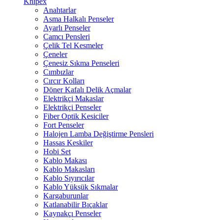
Knipex
Anahtarlar
Asma Halkalı Penseler
Ayarlı Penseler
Camcı Pensleri
Çelik Tel Kesmeler
Çeneler
Çenesiz Sıkma Penseleri
Cımbızlar
Cırcır Kolları
Döner Kafalı Delik Açmalar
Elektrikçi Makaslar
Elektrikçi Penseler
Fiber Optik Kesiciler
Fort Penseler
Halojen Lamba Değiştirme Pensleri
Hassas Keskiler
Hobi Set
Kablo Makası
Kablo Makasları
Kablo Sıyırıcılar
Kablo Yüksük Sıkmalar
Kargaburunlar
Katlanabilir Bıçaklar
Kaynakçı Penseler