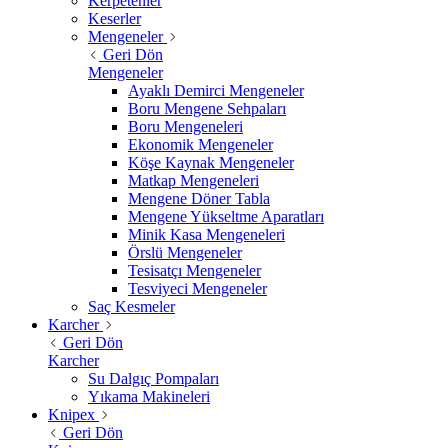
Kerpetenler
Keserler
Mengeneler
Geri Dön
Mengeneler
Ayaklı Demirci Mengeneler
Boru Mengene Sehpaları
Boru Mengeneleri
Ekonomik Mengeneler
Köşe Kaynak Mengeneler
Matkap Mengeneleri
Mengene Döner Tabla
Mengene Yükseltme Aparatları
Minik Kasa Mengeneleri
Örslü Mengeneler
Tesisatçı Mengeneler
Tesviyeci Mengeneler
Saç Kesmeler
Karcher
Geri Dön
Karcher
Su Dalgıç Pompaları
Yıkama Makineleri
Knipex
Geri Dön