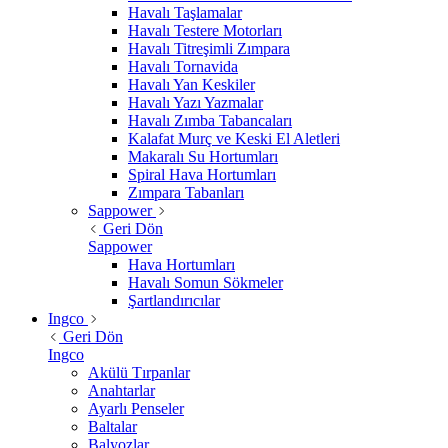
Havalı Taşlamalar
Havalı Testere Motorları
Havalı Titreşimli Zımpara
Havalı Tornavida
Havalı Yan Keskiler
Havalı Yazı Yazmalar
Havalı Zımba Tabancaları
Kalafat Murç ve Keski El Aletleri
Makaralı Su Hortumları
Spiral Hava Hortumları
Zımpara Tabanları
Sappower
Geri Dön
Sappower
Hava Hortumları
Havalı Somun Sökmeler
Şartlandırıcılar
Ingco
Geri Dön
Ingco
Akülü Tırpanlar
Anahtarlar
Ayarlı Penseler
Baltalar
Balyozlar