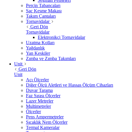
Segman Penseleri
Perçin Tabancaları
Saç Kesme Makası
Takım Çantaları
Tornavidalar
Geri Dön
Tornavidalar
Elektronikçi Tornavidalar
Uzatma Kolları
Yağdanlık
Yan Keskiler
Zımba ve Zımba Takımları
Unit
Geri Dön
Unit
Açı Ölçerler
Diğer Ölçü Aletleri ve Hassas Ölçüm Cihazları
Duvar Tarama
Faz Sırası Ölçerler
Lazer Metreler
Multimetreler
Ölçerler
Pens Ampermetreler
Sıcaklık Nem Ölçerler
Termal Kameralar