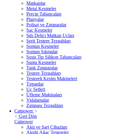
Matkaplar
Metal Kesmeler
Perçin Tabancaları
Planyalar
Polisaj ve Zımparalar
Saç Kesmeler
Sds Delici Matkap Uçları
Şerit Testere Tezgahları
Somun Kesmeler
Somun Sıkmalar
Sosis Tip Silikon Tabancaları
Sunta Kesmeler
Tank Zımparalar
Testere Tezgahları
Testereli Kesim Makineleri
Tırpanlar
Uç Setleri
Üfleme Makinaları
Vidalamalar
Zımpara Tezgahları
Catpower
Geri Dön
Catpower
Akü ve Şarj Cihazları
Akülü Ağaç Testereler