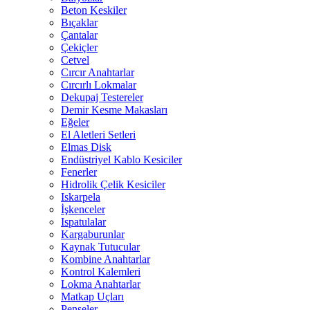
Beton Keskiler
Bıçaklar
Çantalar
Çekiçler
Cetvel
Cırcır Anahtarlar
Cırcırlı Lokmalar
Dekupaj Testereler
Demir Kesme Makasları
Eğeler
El Aletleri Setleri
Elmas Disk
Endüstriyel Kablo Kesiciler
Fenerler
Hidrolik Çelik Kesiciler
Iskarpela
İşkenceler
Ispatulalar
Kargaburunlar
Kaynak Tutucular
Kombine Anahtarlar
Kontrol Kalemleri
Lokma Anahtarlar
Matkap Uçları
Penseler