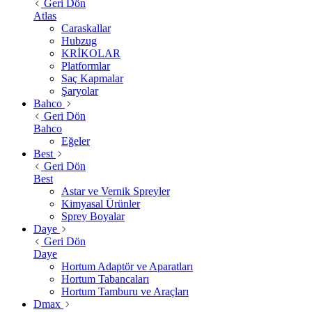
Geri Dön
Atlas
Caraskallar
Hubzug
KRİKOLAR
Platformlar
Saç Kapmalar
Şaryolar
Bahco
Geri Dön
Bahco
Eğeler
Best
Geri Dön
Best
Astar ve Vernik Spreyler
Kimyasal Ürünler
Sprey Boyalar
Daye
Geri Dön
Daye
Hortum Adaptör ve Aparatları
Hortum Tabancaları
Hortum Tamburu ve Araçları
Dmax