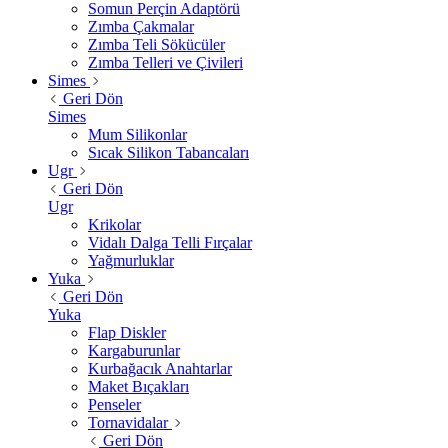
Somun Perçin Adaptörü
Zımba Çakmalar
Zımba Teli Sökücüler
Zımba Telleri ve Çivileri
Simes
Geri Dön
Simes
Mum Silikonlar
Sıcak Silikon Tabancaları
Ugr
Geri Dön
Ugr
Krikolar
Vidalı Dalga Telli Fırçalar
Yağmurluklar
Yuka
Geri Dön
Yuka
Flap Diskler
Kargaburunlar
Kurbağacık Anahtarlar
Maket Bıçakları
Penseler
Tornavidalar
Geri Dön