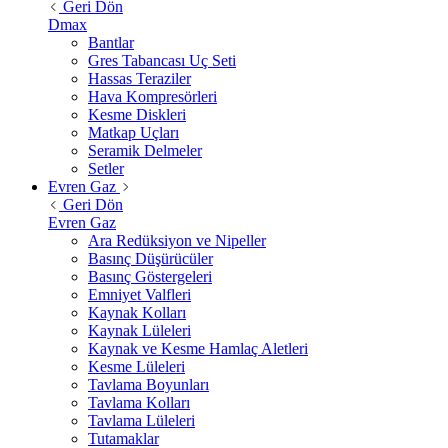
Geri Dön
Dmax
Bantlar
Gres Tabancası Uç Seti
Hassas Teraziler
Hava Kompresörleri
Kesme Diskleri
Matkap Uçları
Seramik Delmeler
Setler
Evren Gaz
Geri Dön
Evren Gaz
Ara Redüksiyon ve Nipeller
Basınç Düşürücüler
Basınç Göstergeleri
Emniyet Valfleri
Kaynak Kolları
Kaynak Lüleleri
Kaynak ve Kesme Hamlaç Aletleri
Kesme Lüleleri
Tavlama Boyunları
Tavlama Kolları
Tavlama Lüleleri
Tutamaklar