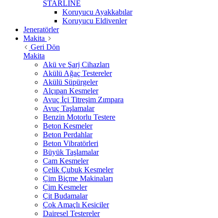
STARLİNE
Koruyucu Ayakkabılar
Koruyucu Eldivenler
Jeneratörler
Makita
Geri Dön
Makita
Akü ve Şarj Cihazları
Akülü Ağaç Testereler
Akülü Süpürgeler
Alçıpan Kesmeler
Avuç İçi Titreşim Zımpara
Avuç Taşlamalar
Benzin Motorlu Testere
Beton Kesmeler
Beton Perdahlar
Beton Vibratörleri
Büyük Taşlamalar
Cam Kesmeler
Çelik Çubuk Kesmeler
Çim Biçme Makinaları
Çim Kesmeler
Çit Budamalar
Çok Amaçlı Kesiciler
Dairesel Testereler