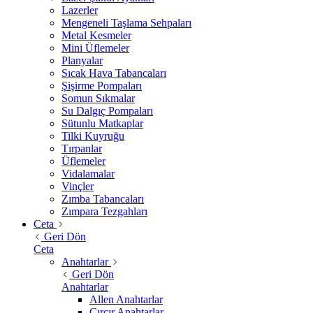
Lazerler
Mengeneli Taşlama Sehpaları
Metal Kesmeler
Mini Üflemeler
Planyalar
Sıcak Hava Tabancaları
Şişirme Pompaları
Somun Sıkmalar
Su Dalgıç Pompaları
Sütunlu Matkaplar
Tilki Kuyruğu
Tırpanlar
Üflemeler
Vidalamalar
Vinçler
Zımba Tabancaları
Zımpara Tezgahları
Ceta
Geri Dön
Ceta
Anahtarlar
Geri Dön
Anahtarlar
Allen Anahtarlar
Cırcır Anahtarlar