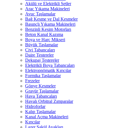
Akülü ve Elektrikli Setler
Araç Yıkama Makineleri
Avuç Taşlamalar
Bağ Kesme ve Dal Kesmeler
Basınçlı Yıkama Makineleri
Benzinli Kesim Motorları
Beton Kanal Kazıma
Boya ve Harç Mikseri
Büyük Taşlamalar
Çivi Tabancaları
Daire Testereler
Dekupaj Testereler
Elektrikli Boya Tabancaları
Elektropnömatik Kırıcılar
Formika Taşlamalar
Frezeler
Gönye Kesmeler
Gravür Taşlamalar
Hava Tabancaları
Havalı Orbitral Zımparalar
Hidroforlar
Kalıp Taşlamalar
Kanal Açma Makineleri
Kırıcılar
Lazer Şakül Ayakları