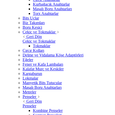
Kurbağacık Anahtarlar
Maşalı Boru Anahtarları
Torx Anahtarlar
Bits Uçlar
Biz Takımları
Boru Kesici
Çekiç ve Tokmaklar
Geri Dön
Çekiç ve Tokmaklar
Tokmaklar
Cırcır Kolları
Delme ve Vidalama Köşe Adaptörleri
Eğeler
Fener ve Kafa Lambaları
Kalafat Murç ve Keskiler
Kargaburun
Lokmalar
Manyetik Bits Tutucular
Maşalı Boru Anahtarları
Metreler
Penseler
Geri Dön
Penseler
Kombine Penseler