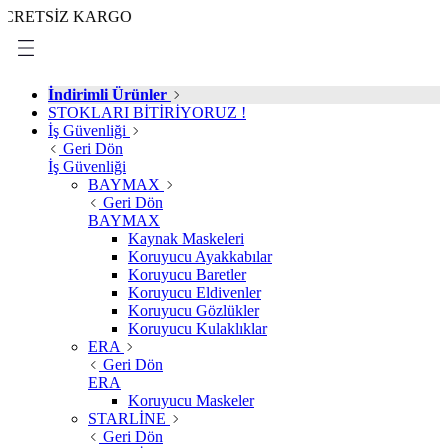
SİZ KARGO
İndirimli Ürünler
STOKLARI BİTİRİYORUZ !
İş Güvenliği
Geri Dön
İş Güvenliği
BAYMAX
Geri Dön
BAYMAX
Kaynak Maskeleri
Koruyucu Ayakkabılar
Koruyucu Baretler
Koruyucu Eldivenler
Koruyucu Gözlükler
Koruyucu Kulaklıklar
ERA
Geri Dön
ERA
Koruyucu Maskeler
STARLİNE
Geri Dön