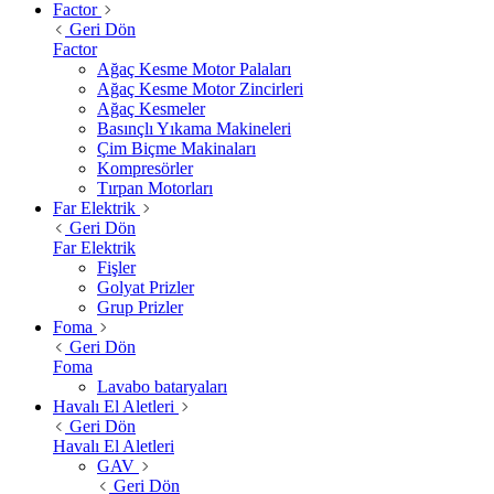
Factor
Geri Dön
Factor
Ağaç Kesme Motor Palaları
Ağaç Kesme Motor Zincirleri
Ağaç Kesmeler
Basınçlı Yıkama Makineleri
Çim Biçme Makinaları
Kompresörler
Tırpan Motorları
Far Elektrik
Geri Dön
Far Elektrik
Fişler
Golyat Prizler
Grup Prizler
Foma
Geri Dön
Foma
Lavabo bataryaları
Havalı El Aletleri
Geri Dön
Havalı El Aletleri
GAV
Geri Dön