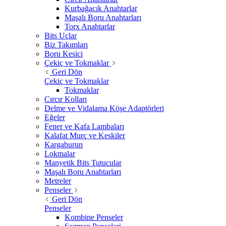
Kurbağacık Anahtarlar
Maşalı Boru Anahtarları
Torx Anahtarlar
Bits Uçlar
Biz Takımları
Boru Kesici
Çekiç ve Tokmaklar
Geri Dön
Çekiç ve Tokmaklar
Tokmaklar
Cırcır Kolları
Delme ve Vidalama Köşe Adaptörleri
Eğeler
Fener ve Kafa Lambaları
Kalafat Murç ve Keskiler
Kargaburun
Lokmalar
Manyetik Bits Tutucular
Maşalı Boru Anahtarları
Metreler
Penseler
Geri Dön
Penseler
Kombine Penseler