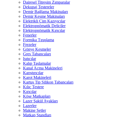
Dairesel Titreşim Zımparalar
Dekupaj Testereler
Demir Bağlama Makinaları
Demir Kesme Makinaları
Elektrikli Çim Kazıyıcılar
Elektropnömatik Deliciler
Elektropnömatik Kırıcılar
Fenerler
Formika Tıraşlama
Frezeler
Gönye Kesmeler
Gres Tabancaları
Isıtıcılar
Kalıp Taşlamalar
Kanal Açma Makineleri
Karıştırıcılar
Karot Makineleri
Kartuş Tip Silikon Tabancaları
Kılıç Testere
Kırıcılar
Köşe Matkapları
Lazer Şakül Ayakları
Lazerler
Makine Setler
Matkap Standları