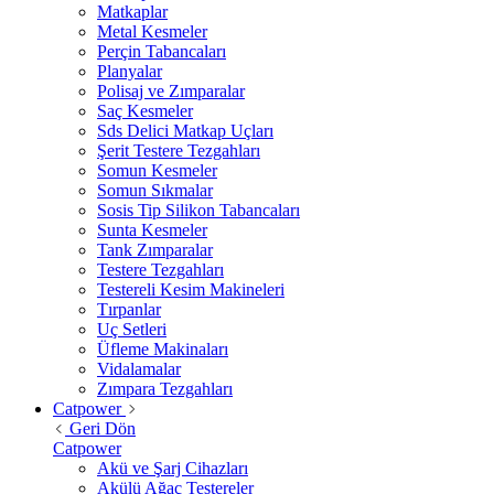
Matkaplar
Metal Kesmeler
Perçin Tabancaları
Planyalar
Polisaj ve Zımparalar
Saç Kesmeler
Sds Delici Matkap Uçları
Şerit Testere Tezgahları
Somun Kesmeler
Somun Sıkmalar
Sosis Tip Silikon Tabancaları
Sunta Kesmeler
Tank Zımparalar
Testere Tezgahları
Testereli Kesim Makineleri
Tırpanlar
Uç Setleri
Üfleme Makinaları
Vidalamalar
Zımpara Tezgahları
Catpower
Geri Dön
Catpower
Akü ve Şarj Cihazları
Akülü Ağaç Testereler