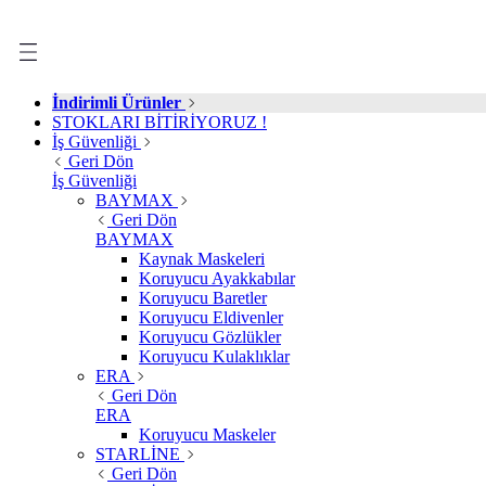
İndirimli Ürünler
STOKLARI BİTİRİYORUZ !
İş Güvenliği
Geri Dön
İş Güvenliği
BAYMAX
Geri Dön
BAYMAX
Kaynak Maskeleri
Koruyucu Ayakkabılar
Koruyucu Baretler
Koruyucu Eldivenler
Koruyucu Gözlükler
Koruyucu Kulaklıklar
ERA
Geri Dön
ERA
Koruyucu Maskeler
STARLİNE
Geri Dön