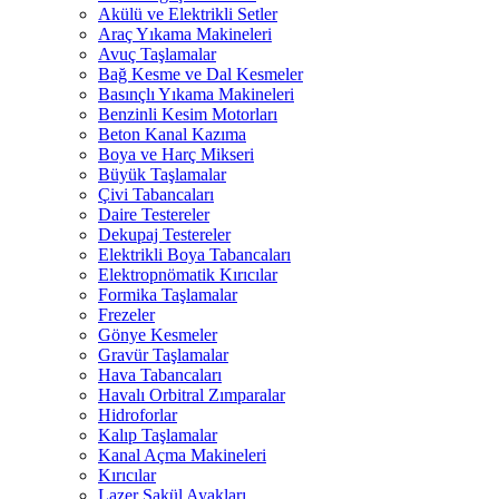
Akülü ve Elektrikli Setler
Araç Yıkama Makineleri
Avuç Taşlamalar
Bağ Kesme ve Dal Kesmeler
Basınçlı Yıkama Makineleri
Benzinli Kesim Motorları
Beton Kanal Kazıma
Boya ve Harç Mikseri
Büyük Taşlamalar
Çivi Tabancaları
Daire Testereler
Dekupaj Testereler
Elektrikli Boya Tabancaları
Elektropnömatik Kırıcılar
Formika Taşlamalar
Frezeler
Gönye Kesmeler
Gravür Taşlamalar
Hava Tabancaları
Havalı Orbitral Zımparalar
Hidroforlar
Kalıp Taşlamalar
Kanal Açma Makineleri
Kırıcılar
Lazer Şakül Ayakları