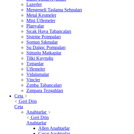
Lazerler
Mengeneli Taşlama Sehpaları
Metal Kesmeler
Mini Üflemeler
Planyalar
Sıcak Hava Tabancaları
Şişirme Pompaları
Somun Sıkmalar
Su Dalgıç Pompaları
Sütunlu Matkaplar
Tilki Kuyruğu
Tırpanlar
Üflemeler
Vidalamalar
Vinçler
Zımba Tabancaları
Zımpara Tezgahları
Ceta
Geri Dön
Ceta
Anahtarlar
Geri Dön
Anahtarlar
Allen Anahtarlar
Cırcır Anahtarlar