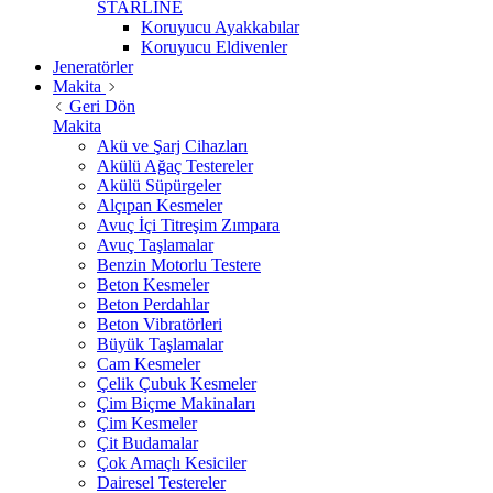
STARLİNE
Koruyucu Ayakkabılar
Koruyucu Eldivenler
Jeneratörler
Makita
Geri Dön
Makita
Akü ve Şarj Cihazları
Akülü Ağaç Testereler
Akülü Süpürgeler
Alçıpan Kesmeler
Avuç İçi Titreşim Zımpara
Avuç Taşlamalar
Benzin Motorlu Testere
Beton Kesmeler
Beton Perdahlar
Beton Vibratörleri
Büyük Taşlamalar
Cam Kesmeler
Çelik Çubuk Kesmeler
Çim Biçme Makinaları
Çim Kesmeler
Çit Budamalar
Çok Amaçlı Kesiciler
Dairesel Testereler