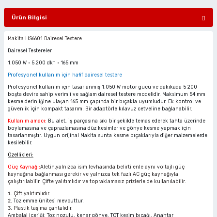
ciler
alar
arı
Havalı Mini Zımpara
Ürün Bilgisi
eler
ası
o Kesiciler
Havalı Orbital Zımpara
Makita HS6601 Dairesel Testere
Dairesel Testereler
im Zımparalar
r
ı
Havalı Polisajlar
1.050 W • 5.200 dk⁻¹ • 165 mm
Profesyonel kullanım için hafif dairesel testere
eler
lar
esiciler
Havalı Rende Zımparalar
Profesyonel kullanım için tasarlanmış 1.050 W motor gücü ve dakikada 5 200
boşta devire sahip verimli ve sağlam dairesel testere modelidir. Maksimum 54 mm
kesme derinliğine ulaşan 165 mm çapında bir bıçakla uyumludur. Ek kontrol ve
 Makinaları
rı
ıkmalar
Havalı Saç Kesmeler
güvenlik için kompakt tasarım. Bir adaptörle kılavuz cetveline bağlanabilir.
Kullanım amacı:
Bu alet, iş parçasına sıkı bir şekilde temas ederek tahta üzerinde
kinaları
 Zımparalar
Havalı Somun Perçin ve Pop Perçin Tab
boylamasına ve çaprazlamasına düz kesimler ve gönye kesme yapmak için
tasarlanmıştır. Uygun orijinal Makita sunta kesme bıçaklarıyla diğer malzemelerde
kesilebilir.
azıyıcılar
aklar
Havalı Somun Sökmeler
Özellikleri:
Güç Kaynağı:
Aletin,yalnızca isim levhasında belirtilenle aynı voltajlı güç
 Deliciler
ar
 Takımları
ler
Havalı Sosis ve Silikon Tabancaları
kaynağına bağlanması gerekir ve yalnızca tek fazlı AC güç kaynağıyla
çalıştırılabilir. Çifte yalıtımlıdır ve topraklamasız prizlerle de kullanılabilir.
Çift yalıtımlıdır.
 Kırıcılar
ineleri
ar
Havalı Taşlamalar
Toz emme ünitesi mevcuttur.
Plastik taşıma çantalıdır.
Ambalaj içeriği: Toz nozulu, kenar gönye, TCT kesim bıçağı, Anahtar