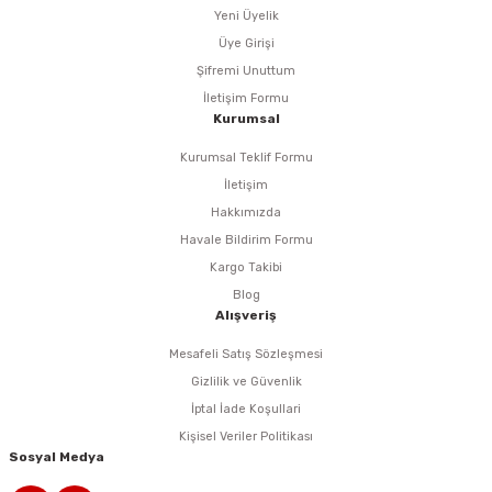
Yeni Üyelik
Üye Girişi
eri
Şifremi Unuttum
İletişim Formu
arı
Kurumsal
Kurumsal Teklif Formu
İletişim
aralar
Hakkımızda
Havale Bildirim Formu
Kargo Takibi
Blog
Alışveriş
ap Uçları
Mesafeli Satış Sözleşmesi
ezgahları
Gizlilik ve Güvenlik
İptal İade Koşullari
er
Kişisel Veriler Politikası
Sosyal Medya
r