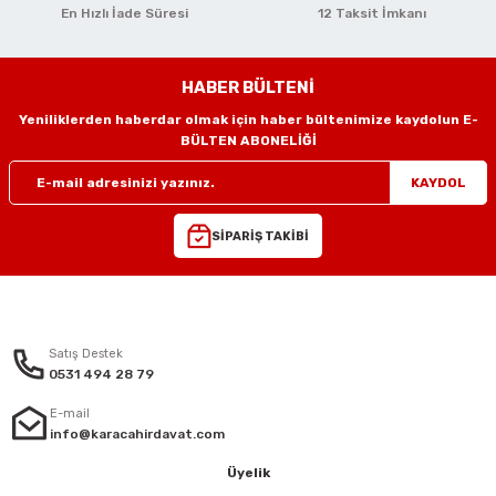
i
r
htarları
Zımpara Tabanları
En Hızlı İade Süresi
12 Taksit İmkanı
kon Tabancaları
aları
ri
HABER BÜLTENİ
lar
esiciler
nsleri
Yeniliklerden haberdar olmak için haber bültenimize kaydolun E-
Gönder
BÜLTEN ABONELİĞİ
r
KAYDOL
ı
leri
SİPARİŞ TAKİBİ
kları
ri
leri
kiler
Satış Destek
0531 494 28 79
rı
E-mail
info@karacahirdavat.com
rı
arı
ı
Üyelik
ları
Bağlantı Penseleri