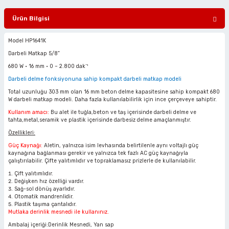
ciler
alar
arı
Havalı Mini Zımpara
Ürün Bilgisi
eler
ası
o Kesiciler
Havalı Orbital Zımpara
Model HP1641K
Darbeli Matkap 5/8”
im Zımparalar
r
ı
Havalı Polisajlar
680 W • 16 mm • 0 – 2.800 dak⁻¹
Darbeli delme fonksiyonuna sahip kompakt darbeli matkap modeli
eler
lar
esiciler
Havalı Rende Zımparalar
Total uzunluğu 303 mm olan 16 mm beton delme kapasitesine sahip kompakt 680
W darbeli matkap modeli. Daha fazla kullanılabilirlik için ince çerçeveye sahiptir.
 Makinaları
rı
ıkmalar
Havalı Saç Kesmeler
Kullanım amacı:
Bu alet ile tuğla,beton ve taş içerisinde darbeli delme ve
tahta,metal,seramik ve plastik içerisinde darbesiz delme amaçlanmıştır.
Özellikleri:
kinaları
 Zımparalar
Havalı Somun Perçin ve Pop Perçin Tab
Güç Kaynağı:
Aletin, yalnızca isim levhasında belirtilenle aynı voltajlı güç
kaynağına bağlanması gerekir ve yalnızca tek fazlı AC güç kaynağıyla
azıyıcılar
aklar
Havalı Somun Sökmeler
çalıştırılabilir. Çifte yalıtımlıdır ve topraklamasız prizlerle de kullanılabilir.
Çift yalıtımlıdır.
Değişken hız özelliği vardır.
 Deliciler
ar
 Takımları
ler
Havalı Sosis ve Silikon Tabancaları
Sağ-sol dönüş ayarlıdır.
Otomatik mandrenlidir.
Plastik taşıma çantalıdır.
 Kırıcılar
ineleri
ar
Havalı Taşlamalar
Mutlaka derinlik mesnedi ile kullanınız.
Ambalaj içeriği:Derinlik Mesnedi, Yan sap