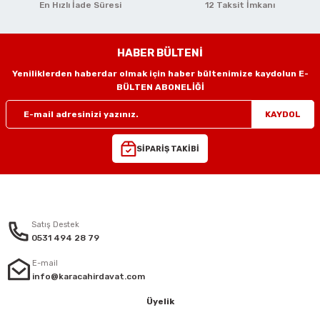
i
r
htarları
Zımpara Tabanları
En Hızlı İade Süresi
12 Taksit İmkanı
kon Tabancaları
aları
ri
HABER BÜLTENİ
lar
esiciler
nsleri
Yeniliklerden haberdar olmak için haber bültenimize kaydolun E-
Gönder
BÜLTEN ABONELİĞİ
r
KAYDOL
ı
leri
SİPARİŞ TAKİBİ
kları
ri
leri
kiler
Satış Destek
0531 494 28 79
rı
E-mail
info@karacahirdavat.com
rı
arı
ı
Üyelik
ları
Bağlantı Penseleri