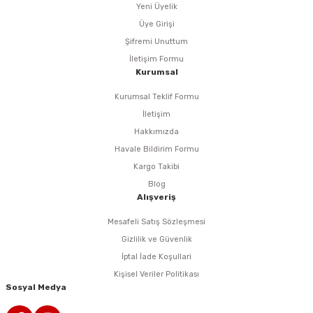
Yeni Üyelik
Üye Girişi
eri
Şifremi Unuttum
İletişim Formu
arı
Kurumsal
Kurumsal Teklif Formu
İletişim
Hakkımızda
aralar
Havale Bildirim Formu
Kargo Takibi
Blog
Alışveriş
ap Uçları
Mesafeli Satış Sözleşmesi
ezgahları
Gizlilik ve Güvenlik
İptal İade Koşullari
er
Kişisel Veriler Politikası
Sosyal Medya
r