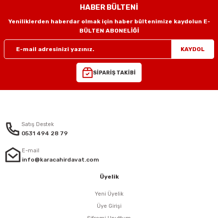
i
r
htarları
Zımpara Tabanları
HABER BÜLTENİ
Yeniliklerden haberdar olmak için haber bültenimize kaydolun E-
kon Tabancaları
aları
ri
Gönder
BÜLTEN ABONELİĞİ
lar
esiciler
nsleri
KAYDOL
r
SİPARİŞ TAKİBİ
ı
leri
kları
ri
Satış Destek
0531 494 28 79
leri
kiler
E-mail
info@karacahirdavat.com
rı
Üyelik
rı
arı
ı
Yeni Üyelik
Üye Girişi
ları
Bağlantı Penseleri