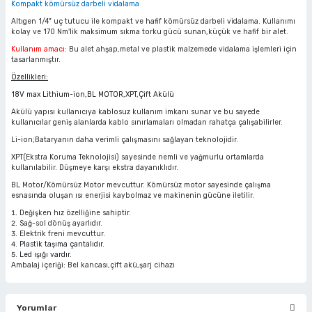
Kompakt kömürsüz darbeli vidalama
ciler
alar
arı
Havalı Mini Zımpara
Altıgen 1/4" uç tutucu ile kompakt ve hafif kömürsüz darbeli vidalama. Kullanımı
kolay ve 170 Nm'lik maksimum sıkma torku gücü sunan,küçük ve hafif bir alet.
eler
ası
o Kesiciler
Havalı Orbital Zımpara
Kullanım amacı:
Bu alet ahşap,metal ve plastik malzemede vidalama işlemleri için
tasarlanmıştır.
Özellikleri:
im Zımparalar
r
ı
Havalı Polisajlar
18V max Lithium-ion,BL MOTOR,XPT,Çift Akülü
Akülü yapısı kullanıcıya kablosuz kullanım imkanı sunar ve bu sayede
eler
lar
esiciler
Havalı Rende Zımparalar
kullanıcılar geniş alanlarda kablo sınırlamaları olmadan rahatça çalışabilirler.
Li-ion;Bataryanın daha verimli çalışmasını sağlayan teknolojidir.
 Makinaları
rı
ıkmalar
Havalı Saç Kesmeler
XPT(Ekstra Koruma Teknolojisi) sayesinde nemli ve yağmurlu ortamlarda
kullanılabilir. Düşmeye karşı ekstra dayanıklıdır.
kinaları
 Zımparalar
Havalı Somun Perçin ve Pop Perçin Tab
BL Motor/Kömürsüz Motor mevcuttur. Kömürsüz motor sayesinde çalışma
esnasında oluşan ısı enerjisi kaybolmaz ve makinenin gücüne iletilir.
Değişken hız özelliğine sahiptir.
azıyıcılar
aklar
Havalı Somun Sökmeler
Sağ-sol dönüş ayarlıdır.
Elektrik freni mevcuttur.
Plastik taşıma çantalıdır.
 Deliciler
ar
 Takımları
ler
Havalı Sosis ve Silikon Tabancaları
Led ışığı vardır.
Ambalaj içeriği: Bel kancası,çift akü,şarj cihazı
 Kırıcılar
ineleri
ar
Havalı Taşlamalar
Yorumlar