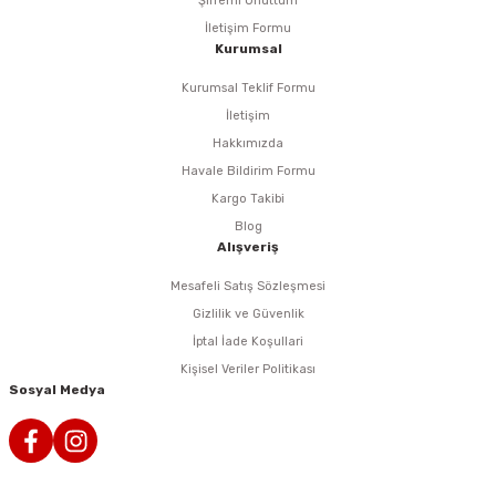
Şifremi Unuttum
İletişim Formu
eri
Kurumsal
Kurumsal Teklif Formu
arı
İletişim
Hakkımızda
Havale Bildirim Formu
Kargo Takibi
aralar
Blog
Alışveriş
Mesafeli Satış Sözleşmesi
Gizlilik ve Güvenlik
ap Uçları
İptal İade Koşullari
Kişisel Veriler Politikası
ezgahları
Sosyal Medya
er
r