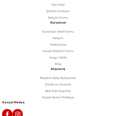
Üye Girişi
eri
Şifremi Unuttum
İletişim Formu
Kurumsal
arı
Kurumsal Teklif Formu
İletişim
Hakkımızda
aralar
Havale Bildirim Formu
Kargo Takibi
Blog
Alışveriş
ap Uçları
Mesafeli Satış Sözleşmesi
Gizlilik ve Güvenlik
ezgahları
İptal İade Koşullari
Kişisel Veriler Politikası
er
Sosyal Medya
r