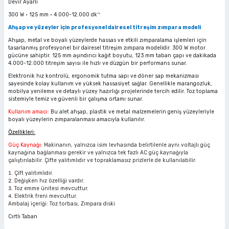
Devir Ayarlı
ciler
alar
arı
Havalı Mini Zımpara
300 W • 125 mm • 4.000-12.000 dk⁻¹
Ahşap ve yüzeyler için profesyonel dairesel titreşim zımpara modeli
eler
ası
o Kesiciler
Havalı Orbital Zımpara
Ahşap, metal ve boyalı yüzeylerde hassas ve etkili zımparalama işlemleri için
tasarlanmış profesyonel bir dairesel titreşim zımpara modelidir. 300 W motor
gücüne sahiptir. 125 mm aşındırıcı kağıt boyutu, 123 mm taban çapı ve dakikada
im Zımparalar
r
ı
Havalı Polisajlar
4.000-12.000 titreşim sayısı ile hızlı ve düzgün bir performans sunar.
Elektronik hız kontrolü, ergonomik tutma sapı ve döner sap mekanizması
eler
lar
esiciler
Havalı Rende Zımparalar
sayesinde kolay kullanım ve yüksek hassasiyet sağlar. Genellikle marangozluk,
mobilya yenileme ve detaylı yüzey hazırlığı projelerinde tercih edilir. Toz toplama
sistemiyle temiz ve güvenli bir çalışma ortamı sunar.
 Makinaları
rı
ıkmalar
Havalı Saç Kesmeler
Kullanım amacı:
Bu alet ahşap, plastik ve metal malzemelerin geniş yüzeyleriyle
boyalı yüzeylerin zımparalanması amacıyla kullanılır.
Özellikleri:
kinaları
 Zımparalar
Havalı Somun Perçin ve Pop Perçin Tab
Güç Kaynağı:
Makinanın, yalnızca isim levhasında belirtilenle aynı voltajlı güç
kaynağına bağlanması gerekir ve yalnızca tek fazlı AC güç kaynağıyla
azıyıcılar
aklar
Havalı Somun Sökmeler
çalıştırılabilir. Çifte yalıtımlıdır ve topraklamasız prizlerle de kullanılabilir.
Çift yalıtımlıdır.
Değişken hız özelliği vardır.
 Deliciler
ar
 Takımları
ler
Havalı Sosis ve Silikon Tabancaları
Toz emme ünitesi mevcuttur.
Elektrik freni mevcuttur.
Ambalaj içeriği: Toz torbası, Zımpara diski
 Kırıcılar
ineleri
ar
Havalı Taşlamalar
Cırtlı Taban