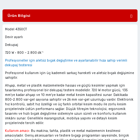
ciler
alar
arı
Havalı Mini Zımpara
Ürün Bilgisi
eler
ası
o Kesiciler
Havalı Orbital Zımpara
Model 4350CT
im Zımparalar
r
ı
Havalı Polisajlar
Devir ayarlı
Dekupaj
eler
lar
esiciler
Havalı Rende Zımparalar
720 W • 800 – 2.800 dk⁻¹
Profesyoneller için aletsiz bıçak değiştirme ve ayarlanabilir hıza sahip verimli
dekupaj testeresi
 Makinaları
rı
ıkmalar
Havalı Saç Kesmeler
Profesyonel kullanım için üç kademeli sarkaç hareketi ve aletsiz bıçak değişimine
sahiptir.
kinaları
 Zımparalar
Havalı Somun Perçin ve Pop Perçin Tab
Ahşap, metal ve plastik malzemelerde hassas ve güçlü kesimler yapmak için
tasarlanmış profesyonel bir dekupaj testere modelidir. 720 W motor gücü, 135
mm'ye kadar ahşap ve 10 mm'ye kadar metal kesim kapasitesi sunar. Dakikada
azıyıcılar
aklar
Havalı Somun Sökmeler
800-2.800 var-gel sayısına sahiptir ve 26 mm var-gel uzunluğu vardır. Elektronik
hız kontrolü, sabit hız özelliği ve üç farklı orbital kesim modu ile zorlu kesim
projelerinde üstün performans sağlar. Düşük titreşim teknolojisi, ergonomik
 Deliciler
ar
 Takımları
ler
Havalı Sosis ve Silikon Tabancaları
tasarımı ve hızlı bıçak değiştirme sistemiyle uzun süreli ve konforlu kullanım
imkânı sunar. Genellikle marangozluk, mobilya yapımı ve detaylı kesim
projelerinde tercih edilir.
 Kırıcılar
ineleri
ar
Havalı Taşlamalar
Kullanım amacı:
Bu makina, tahta, plastik ve metal malzemenin kesilmesi
amacıyladır. Geniş aksesuarları ve testere bıçağı programları sayesinde, birçok