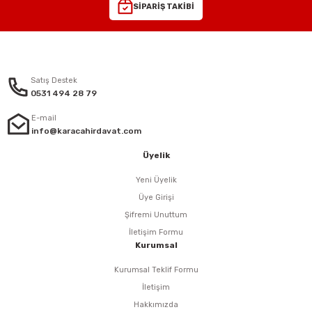
SİPARİŞ TAKİBİ
eri
arı
Satış Destek
0531 494 28 79
E-mail
info@karacahirdavat.com
aralar
Üyelik
Yeni Üyelik
Üye Girişi
ap Uçları
Şifremi Unuttum
İletişim Formu
ezgahları
Kurumsal
er
Kurumsal Teklif Formu
İletişim
r
Hakkımızda