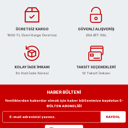
i
r
htarları
Zımpara Tabanları
Bu ürünün fiyat bilgisi, resim, ürün açıklamalarında ve diğer
konularda yetersiz gördüğünüz noktaları öneri formunu kullanarak
tarafımıza iletebilirsiniz.
kon Tabancaları
aları
ri
Görüş ve önerileriniz için teşekkür ederiz.
lar
esiciler
nsleri
ÜCRETSİZ KARGO
GÜVENLİ ALIŞVERİŞ
Ürün resmi kalitesiz, bozuk veya görüntülenemiyor.
1500 TL Üzeri Kargo Ücretsiz
256 BİT SSL
Ürün açıklamasında eksik bilgiler bulunuyor.
r
Ürün bilgilerinde hatalar bulunuyor.
ı
leri
Ürün fiyatı diğer sitelerden daha pahalı.
Bu ürüne benzer farklı alternatifler olmalı.
KOLAY İADE İMKANI
TAKSİT SEÇENEKLERİ
kları
ri
En Hızlı İade Süresi
12 Taksit İmkanı
leri
kiler
HABER BÜLTENİ
rı
Yeniliklerden haberdar olmak için haber bültenimize kaydolun E-
Gönder
BÜLTEN ABONELİĞİ
rı
arı
ı
KAYDOL
ları
Bağlantı Penseleri