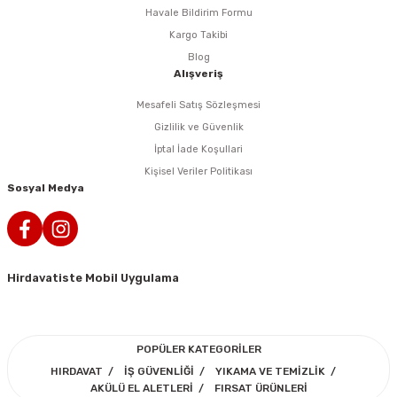
Havale Bildirim Formu
n Tabancaları
Kargo Takibi
Blog
Alışveriş
r
Mesafeli Satış Sözleşmesi
r
Gizlilik ve Güvenlik
İptal İade Koşullari
arı
Kişisel Veriler Politikası
Sosyal Medya
 Makineleri
Hirdavatiste Mobil Uygulama
arı
POPÜLER KATEGORİLER
HIRDAVAT
İŞ GÜVENLİĞİ
YIKAMA VE TEMİZLİK
AKÜLÜ EL ALETLERİ
FIRSAT ÜRÜNLERİ