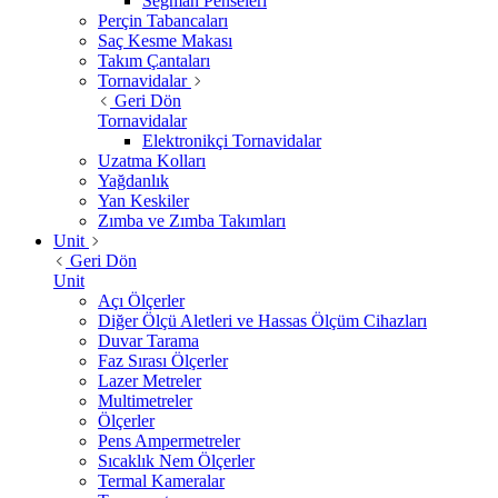
Segman Penseleri
Perçin Tabancaları
Saç Kesme Makası
Takım Çantaları
Tornavidalar
Geri Dön
Tornavidalar
Elektronikçi Tornavidalar
Uzatma Kolları
Yağdanlık
Yan Keskiler
Zımba ve Zımba Takımları
Unit
Geri Dön
Unit
Açı Ölçerler
Diğer Ölçü Aletleri ve Hassas Ölçüm Cihazları
Duvar Tarama
Faz Sırası Ölçerler
Lazer Metreler
Multimetreler
Ölçerler
Pens Ampermetreler
Sıcaklık Nem Ölçerler
Termal Kameralar