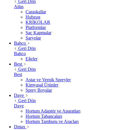
Geri Dön
Atlas
Caraskallar
Hubzug
KRİKOLAR
Platformlar
Saç Kapmalar
Şaryolar
Bahco
Geri Dön
Bahco
Eğeler
Best
Geri Dön
Best
Astar ve Vernik Spreyler
Kimyasal Ürünler
Sprey Boyalar
Daye
Geri Dön
Daye
Hortum Adaptör ve Aparatları
Hortum Tabancaları
Hortum Tamburu ve Araçları
Dmax