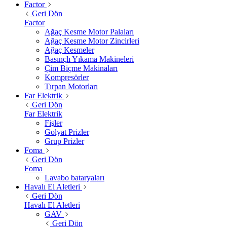
Factor
Geri Dön
Factor
Ağaç Kesme Motor Palaları
Ağaç Kesme Motor Zincirleri
Ağaç Kesmeler
Basınçlı Yıkama Makineleri
Çim Biçme Makinaları
Kompresörler
Tırpan Motorları
Far Elektrik
Geri Dön
Far Elektrik
Fişler
Golyat Prizler
Grup Prizler
Foma
Geri Dön
Foma
Lavabo bataryaları
Havalı El Aletleri
Geri Dön
Havalı El Aletleri
GAV
Geri Dön