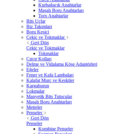
Kurbağacık Anahtarlar
Maşalı Boru Anahtarları
Torx Anahtarlar
Bits Uçlar
Biz Takımları
Boru Kesici
Çekiç ve Tokmaklar
Geri Dön
Çekiç ve Tokmaklar
Tokmaklar
Cırcır Kolları
Delme ve Vidalama Köşe Adaptörleri
Eğeler
Fener ve Kafa Lambaları
Kalafat Murç ve Keskiler
Kargaburun
Lokmalar
Manyetik Bits Tutucular
Maşalı Boru Anahtarları
Metreler
Penseler
Geri Dön
Penseler
Kombine Penseler