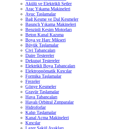
Akülü ve Elektrikli Setler
Araç Yıkama Makineleri
Avuç Taşlamalar
Bağ Kesme ve Dal Kesmeler
Basınçlı Yıkama Makineleri
Benzinli Kesim Motorları
Beton Kanal Kazıma
Boya ve Harç Mikseri
Büyük Taşlamalar
Çivi Tabancaları
Daire Testereler
Dekupaj Testereler
Elektrikli Boya Tabancaları
Elektropnömatik Kırıcılar
Formika Taşlamalar
Frezeler
Gönye Kesmeler
Gravür Taşlamalar
Hava Tabancaları
Havalı Orbitral Zımparalar
Hidroforlar
Kalıp Taşlamalar
Kanal Açma Makineleri
Kırıcılar
Lazer Şakül Ayakları