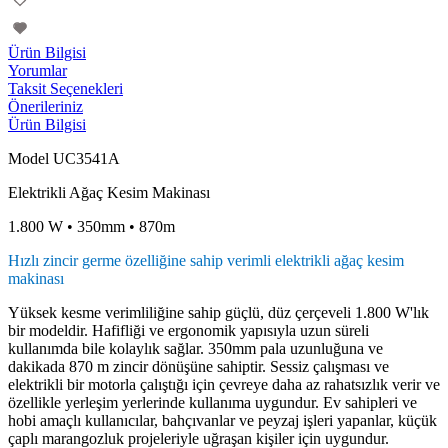
Ürün Bilgisi
Yorumlar
Taksit Seçenekleri
Önerileriniz
Ürün Bilgisi
Model UC3541A
Elektrikli Ağaç Kesim Makinası
1.800 W • 350mm • 870m
Hızlı zincir germe özelliğine sahip verimli elektrikli ağaç kesim
makinası
Yüksek kesme verimliliğine sahip güçlü, düz çerçeveli 1.800 W'lık
bir modeldir. Hafifliği ve ergonomik yapısıyla uzun süreli
kullanımda bile kolaylık sağlar. 350mm pala uzunluğuna ve
dakikada 870 m zincir dönüşüne sahiptir. Sessiz çalışması ve
elektrikli bir motorla çalıştığı için çevreye daha az rahatsızlık verir ve
özellikle yerleşim yerlerinde kullanıma uygundur. Ev sahipleri ve
hobi amaçlı kullanıcılar, bahçıvanlar ve peyzaj işleri yapanlar, küçük
çaplı marangozluk projeleriyle uğraşan kişiler için uygundur.