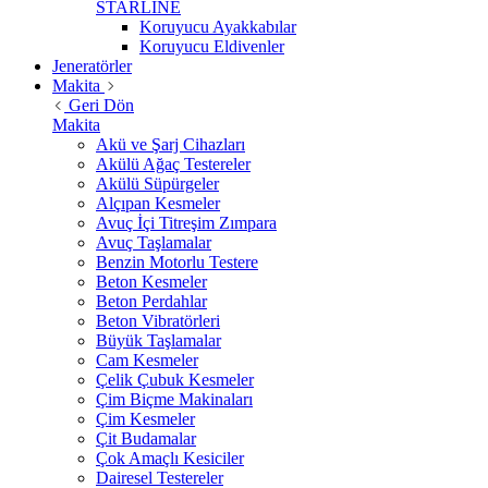
STARLİNE
Koruyucu Ayakkabılar
Koruyucu Eldivenler
Jeneratörler
Makita
Geri Dön
Makita
Akü ve Şarj Cihazları
Akülü Ağaç Testereler
Akülü Süpürgeler
Alçıpan Kesmeler
Avuç İçi Titreşim Zımpara
Avuç Taşlamalar
Benzin Motorlu Testere
Beton Kesmeler
Beton Perdahlar
Beton Vibratörleri
Büyük Taşlamalar
Cam Kesmeler
Çelik Çubuk Kesmeler
Çim Biçme Makinaları
Çim Kesmeler
Çit Budamalar
Çok Amaçlı Kesiciler
Dairesel Testereler