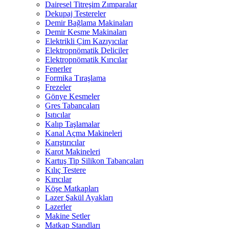
Dairesel Titreşim Zımparalar
Dekupaj Testereler
Demir Bağlama Makinaları
Demir Kesme Makinaları
Elektrikli Çim Kazıyıcılar
Elektropnömatik Deliciler
Elektropnömatik Kırıcılar
Fenerler
Formika Tıraşlama
Frezeler
Gönye Kesmeler
Gres Tabancaları
Isıtıcılar
Kalıp Taşlamalar
Kanal Açma Makineleri
Karıştırıcılar
Karot Makineleri
Kartuş Tip Silikon Tabancaları
Kılıç Testere
Kırıcılar
Köşe Matkapları
Lazer Şakül Ayakları
Lazerler
Makine Setler
Matkap Standları