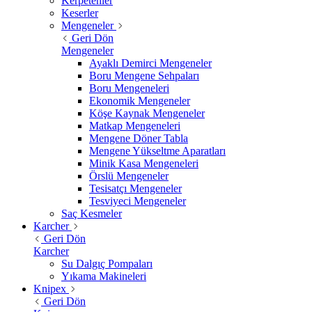
Kerpetenler
Keserler
Mengeneler
Geri Dön
Mengeneler
Ayaklı Demirci Mengeneler
Boru Mengene Sehpaları
Boru Mengeneleri
Ekonomik Mengeneler
Köşe Kaynak Mengeneler
Matkap Mengeneleri
Mengene Döner Tabla
Mengene Yükseltme Aparatları
Minik Kasa Mengeneleri
Örslü Mengeneler
Tesisatçı Mengeneler
Tesviyeci Mengeneler
Saç Kesmeler
Karcher
Geri Dön
Karcher
Su Dalgıç Pompaları
Yıkama Makineleri
Knipex
Geri Dön