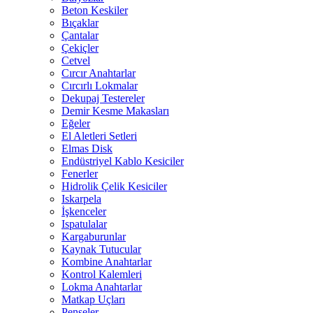
Beton Keskiler
Bıçaklar
Çantalar
Çekiçler
Cetvel
Cırcır Anahtarlar
Cırcırlı Lokmalar
Dekupaj Testereler
Demir Kesme Makasları
Eğeler
El Aletleri Setleri
Elmas Disk
Endüstriyel Kablo Kesiciler
Fenerler
Hidrolik Çelik Kesiciler
Iskarpela
İşkenceler
Ispatulalar
Kargaburunlar
Kaynak Tutucular
Kombine Anahtarlar
Kontrol Kalemleri
Lokma Anahtarlar
Matkap Uçları
Penseler