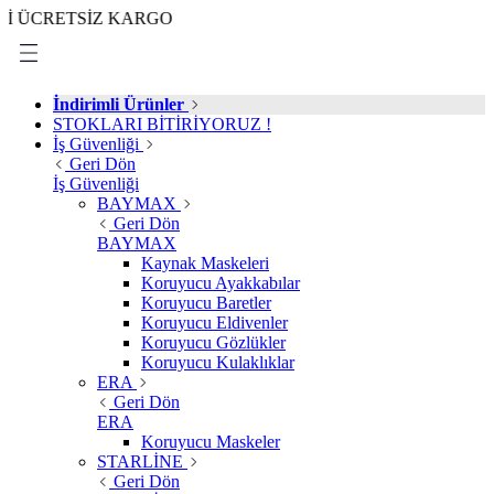
CRETSİZ KARGO
İndirimli Ürünler
STOKLARI BİTİRİYORUZ !
İş Güvenliği
Geri Dön
İş Güvenliği
BAYMAX
Geri Dön
BAYMAX
Kaynak Maskeleri
Koruyucu Ayakkabılar
Koruyucu Baretler
Koruyucu Eldivenler
Koruyucu Gözlükler
Koruyucu Kulaklıklar
ERA
Geri Dön
ERA
Koruyucu Maskeler
STARLİNE
Geri Dön