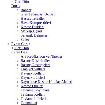
Geri Dön
Dmax
Bantlar
Gres Tabancası Uç Seti
Hassas Teraziler
Hava Kompresörleri
Kesme Diskleri
Matkap Uçları
Seramik Delmeler
Setler
Evren Gaz
Geri Dön
Evren Gaz
Ara Redüksiyon ve Nipeller
Basınç Düşürücüler
Basınç Göstergeleri
Emniyet Valfleri
Kaynak Kolları
Kaynak Lüleleri
Kaynak ve Kesme Hamlaç Aletleri
Kesme Lüleleri
Tavlama Boyunları
Tavlama Kolları
Tavlama Lüleleri
Tutamaklar