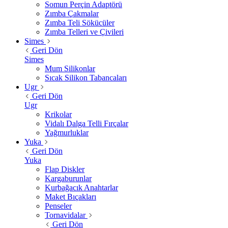
Somun Perçin Adaptörü
Zımba Çakmalar
Zımba Teli Sökücüler
Zımba Telleri ve Çivileri
Simes
Geri Dön
Simes
Mum Silikonlar
Sıcak Silikon Tabancaları
Ugr
Geri Dön
Ugr
Krikolar
Vidalı Dalga Telli Fırçalar
Yağmurluklar
Yuka
Geri Dön
Yuka
Flap Diskler
Kargaburunlar
Kurbağacık Anahtarlar
Maket Bıçakları
Penseler
Tornavidalar
Geri Dön