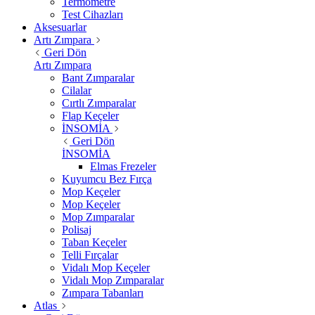
Termometre
Test Cihazları
Aksesuarlar
Artı Zımpara
Geri Dön
Artı Zımpara
Bant Zımparalar
Cilalar
Cırtlı Zımparalar
Flap Keçeler
İNSOMİA
Geri Dön
İNSOMİA
Elmas Frezeler
Kuyumcu Bez Fırça
Mop Keçeler
Mop Keçeler
Mop Zımparalar
Polisaj
Taban Keçeler
Telli Fırçalar
Vidalı Mop Keçeler
Vidalı Mop Zımparalar
Zımpara Tabanları
Atlas