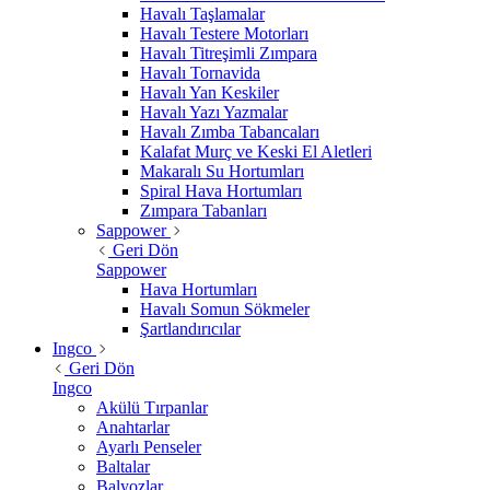
Havalı Taşlamalar
Havalı Testere Motorları
Havalı Titreşimli Zımpara
Havalı Tornavida
Havalı Yan Keskiler
Havalı Yazı Yazmalar
Havalı Zımba Tabancaları
Kalafat Murç ve Keski El Aletleri
Makaralı Su Hortumları
Spiral Hava Hortumları
Zımpara Tabanları
Sappower
Geri Dön
Sappower
Hava Hortumları
Havalı Somun Sökmeler
Şartlandırıcılar
Ingco
Geri Dön
Ingco
Akülü Tırpanlar
Anahtarlar
Ayarlı Penseler
Baltalar
Balyozlar