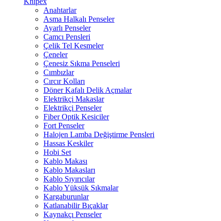
Knipex
Anahtarlar
Asma Halkalı Penseler
Ayarlı Penseler
Camcı Pensleri
Çelik Tel Kesmeler
Çeneler
Çenesiz Sıkma Penseleri
Cımbızlar
Cırcır Kolları
Döner Kafalı Delik Açmalar
Elektrikçi Makaslar
Elektrikçi Penseler
Fiber Optik Kesiciler
Fort Penseler
Halojen Lamba Değiştirme Pensleri
Hassas Keskiler
Hobi Set
Kablo Makası
Kablo Makasları
Kablo Sıyırıcılar
Kablo Yüksük Sıkmalar
Kargaburunlar
Katlanabilir Bıçaklar
Kaynakçı Penseler