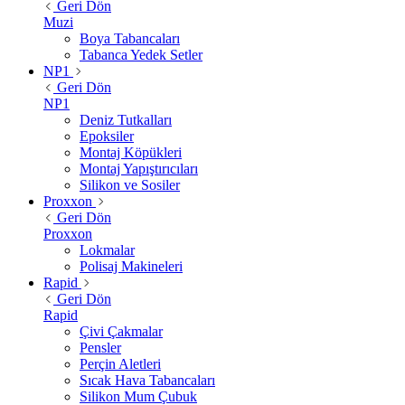
Geri Dön
Muzi
Boya Tabancaları
Tabanca Yedek Setler
NP1
Geri Dön
NP1
Deniz Tutkalları
Epoksiler
Montaj Köpükleri
Montaj Yapıştırıcıları
Silikon ve Sosiler
Proxxon
Geri Dön
Proxxon
Lokmalar
Polisaj Makineleri
Rapid
Geri Dön
Rapid
Çivi Çakmalar
Pensler
Perçin Aletleri
Sıcak Hava Tabancaları
Silikon Mum Çubuk