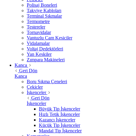
Polisaj Boneleri
Takviye Kabloları
Terminal Sıkmalar
Termometre
Testereler
Tornavidalar
Vantuzlu Cam Kesiciler
Vidalamalar
Voltaj Dedektörleri
Yan Keskiler
Zımpara Makineleri
Kanca
Geri Dön
Kanca
Boru Sıkma Çeneleri
Çekiçler
İşkenceler
Geri Dön
İşkenceler
Büyük Tip İşkenceler
Hızlı Tetik İşkenceler
Kazancı İşkenceler
Küçük Tip İşkenceler
Mandal Tip İşkenceler