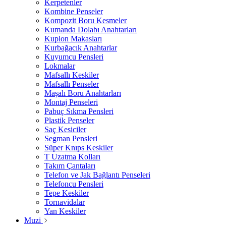
Kerpetenler
Kombine Penseler
Kompozit Boru Kesmeler
Kumanda Dolabı Anahtarları
Kuplon Makasları
Kurbağacık Anahtarlar
Kuyumcu Pensleri
Lokmalar
Mafsallı Keskiler
Mafsallı Penseler
Maşalı Boru Anahtarları
Montaj Penseleri
Pabuç Sıkma Pensleri
Plastik Penseler
Saç Kesiciler
Segman Pensleri
Süper Knıps Keskiler
T Uzatma Kolları
Takım Çantaları
Telefon ve Jak Bağlantı Penseleri
Telefoncu Pensleri
Tepe Keskiler
Tornavidalar
Yan Keskiler
Muzi