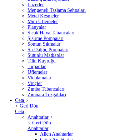
Lazerler
Mengeneli Taşlama Sehpaları
Metal Kesmeler
Mini Üflemeler
Planyalar
Sıcak Hava Tabancaları
Şişirme Pompaları
Somun Sıkmalar
Su Dalgıç Pompaları
Sütunlu Matkaplar
Tilki Kuyruğu
Tırpanlar
Üflemeler
Vidalamalar
Vinçler
Zımba Tabancaları
Zımpara Tezgahları
Ceta
Geri Dön
Ceta
Anahtarlar
Geri Dön
Anahtarlar
Allen Anahtarlar
Cırcır Anahtarlar