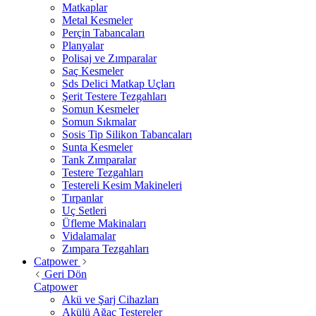
Matkaplar
Metal Kesmeler
Perçin Tabancaları
Planyalar
Polisaj ve Zımparalar
Saç Kesmeler
Sds Delici Matkap Uçları
Şerit Testere Tezgahları
Somun Kesmeler
Somun Sıkmalar
Sosis Tip Silikon Tabancaları
Sunta Kesmeler
Tank Zımparalar
Testere Tezgahları
Testereli Kesim Makineleri
Tırpanlar
Uç Setleri
Üfleme Makinaları
Vidalamalar
Zımpara Tezgahları
Catpower
Geri Dön
Catpower
Akü ve Şarj Cihazları
Akülü Ağaç Testereler