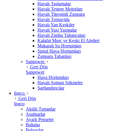
Havalı Taşlamalar
Havalı Testere Motorları
Havalı Titreşimli Zımpara
Havalı Tornavida
Havalı Yan Keskiler
Havalı Yazı Yazmalar
Havalı Zımba Tabancaları
Kalafat Murç ve Keski El Aletleri
Makaralı Su Hortumları
Spiral Hava Hortumları
Zımpara Tabanları
Sappower
Geri Dön
Sappower
Hava Hortumları
Havalı Somun Sökmeler
Şartlandırıcılar
Ingco
Geri Dön
Ingco
Akülü Tırpanlar
Anahtarlar
Ayarlı Penseler
Baltalar
Balyozlar