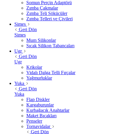
Somun Perçin Adaptörü
Zımba Çakmalar
Zımba Teli Sökücüler
Zımba Telleri ve Çivileri
Simes
Geri Dön
Simes
Mum Silikonlar
Sıcak Silikon Tabancaları
Ugr
Geri Dön
Ugr
Krikolar
Vidalı Dalga Telli Fırçalar
Yağmurluklar
Yuka
Geri Dön
Yuka
Flap Diskler
Kargaburunlar
Kurbağacık Anahtarlar
Maket Bıçakları
Penseler
Tornavidalar
Geri Dön