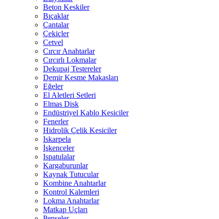
Beton Keskiler
Bıçaklar
Çantalar
Çekiçler
Cetvel
Cırcır Anahtarlar
Cırcırlı Lokmalar
Dekupaj Testereler
Demir Kesme Makasları
Eğeler
El Aletleri Setleri
Elmas Disk
Endüstriyel Kablo Kesiciler
Fenerler
Hidrolik Çelik Kesiciler
Iskarpela
İşkenceler
Ispatulalar
Kargaburunlar
Kaynak Tutucular
Kombine Anahtarlar
Kontrol Kalemleri
Lokma Anahtarlar
Matkap Uçları
Penseler