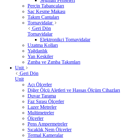
Segman Penseleri
Perçin Tabancaları
Saç Kesme Makası
Takım Çantaları
Tornavidalar
Geri Dön
Tornavidalar
Elektronikçi Tornavidalar
Uzatma Kolları
Yağdanlık
Yan Keskiler
Zımba ve Zımba Takımları
Unit
Geri Dön
Unit
Açı Ölçerler
Diğer Ölçü Aletleri ve Hassas Ölçüm Cihazları
Duvar Tarama
Faz Sırası Ölçerler
Lazer Metreler
Multimetreler
Ölçerler
Pens Ampermetreler
Sıcaklık Nem Ölçerler
Termal Kameralar