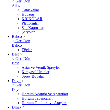
Geri Dön
Atlas
Caraskallar
Hubzug
KRİKOLAR
Platformlar
Saç Kapmalar
Şaryolar
Bahco
Geri Dön
Bahco
Eğeler
Best
Geri Dön
Best
Astar ve Vernik Spreyler
Kimyasal Ürünler
Sprey Boyalar
Daye
Geri Dön
Daye
Hortum Adaptör ve Aparatları
Hortum Tabancaları
Hortum Tamburu ve Araçları
Dmax