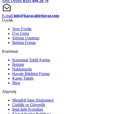
Satış Destek
0531 494 28 79
E-mail
info@karacahirdavat.com
Üyelik
Yeni Üyelik
Üye Girişi
Şifremi Unuttum
İletişim Formu
Kurumsal
Kurumsal Teklif Formu
İletişim
Hakkımızda
Havale Bildirim Formu
Kargo Takibi
Blog
Alışveriş
Mesafeli Satış Sözleşmesi
Gizlilik ve Güvenlik
İptal İade Koşullari
Kişisel Veriler Politikası