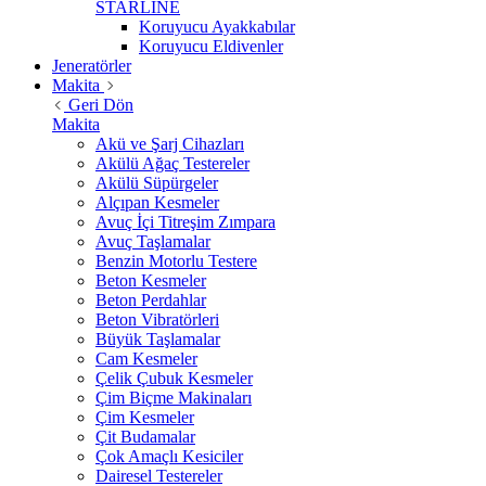
STARLİNE
Koruyucu Ayakkabılar
Koruyucu Eldivenler
Jeneratörler
Makita
Geri Dön
Makita
Akü ve Şarj Cihazları
Akülü Ağaç Testereler
Akülü Süpürgeler
Alçıpan Kesmeler
Avuç İçi Titreşim Zımpara
Avuç Taşlamalar
Benzin Motorlu Testere
Beton Kesmeler
Beton Perdahlar
Beton Vibratörleri
Büyük Taşlamalar
Cam Kesmeler
Çelik Çubuk Kesmeler
Çim Biçme Makinaları
Çim Kesmeler
Çit Budamalar
Çok Amaçlı Kesiciler
Dairesel Testereler