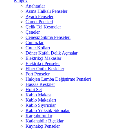
Knipex
Anahtarlar
Asma Halkalı Penseler
Ayarlı Penseler
Camcı Pensleri
Çelik Tel Kesmeler
Çeneler
Çenesiz Sıkma Penseleri
Cımbızlar
Cırcır Kolları
Döner Kafalı Delik Açmalar
Elektrikçi Makaslar
Elektrikçi Penseler
Fiber Optik Kesiciler
Fort Penseler
Halojen Lamba Değiştirme Pensleri
Hassas Keskiler
Hobi Set
Kablo Makası
Kablo Makasları
Kablo Sıyırıcılar
Kablo Yüksük Sıkmalar
Kargaburunlar
Katlanabilir Bıçaklar
Kaynakçı Penseler