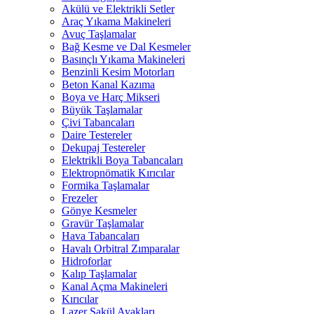
Akülü ve Elektrikli Setler
Araç Yıkama Makineleri
Avuç Taşlamalar
Bağ Kesme ve Dal Kesmeler
Basınçlı Yıkama Makineleri
Benzinli Kesim Motorları
Beton Kanal Kazıma
Boya ve Harç Mikseri
Büyük Taşlamalar
Çivi Tabancaları
Daire Testereler
Dekupaj Testereler
Elektrikli Boya Tabancaları
Elektropnömatik Kırıcılar
Formika Taşlamalar
Frezeler
Gönye Kesmeler
Gravür Taşlamalar
Hava Tabancaları
Havalı Orbitral Zımparalar
Hidroforlar
Kalıp Taşlamalar
Kanal Açma Makineleri
Kırıcılar
Lazer Şakül Ayakları