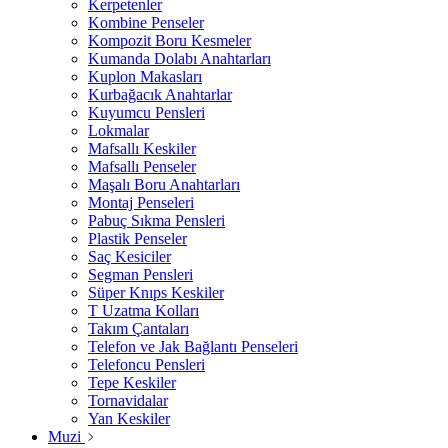
Kerpetenler
Kombine Penseler
Kompozit Boru Kesmeler
Kumanda Dolabı Anahtarları
Kuplon Makasları
Kurbağacık Anahtarlar
Kuyumcu Pensleri
Lokmalar
Mafsallı Keskiler
Mafsallı Penseler
Maşalı Boru Anahtarları
Montaj Penseleri
Pabuç Sıkma Pensleri
Plastik Penseler
Saç Kesiciler
Segman Pensleri
Süper Knıps Keskiler
T Uzatma Kolları
Takım Çantaları
Telefon ve Jak Bağlantı Penseleri
Telefoncu Pensleri
Tepe Keskiler
Tornavidalar
Yan Keskiler
Muzi