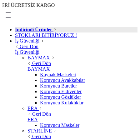
CRETSİZ KARGO
İndirimli Ürünler
STOKLARI BİTİRİYORUZ !
İş Güvenliği
Geri Dön
İş Güvenliği
BAYMAX
Geri Dön
BAYMAX
Kaynak Maskeleri
Koruyucu Ayakkabılar
Koruyucu Baretler
Koruyucu Eldivenler
Koruyucu Gözlükler
Koruyucu Kulaklıklar
ERA
Geri Dön
ERA
Koruyucu Maskeler
STARLİNE
Geri Dön