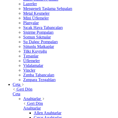
Lazerler
Mengeneli Taşlama Sehpaları
Metal Kesmeler
Mini Üflemeler
Planyalar
Sıcak Hava Tabancaları
Şişirme Pompaları
Somun Sıkmalar
Su Dalgıç Pompaları
Sütunlu Matkaplar
Tilki Kuyruğu
Tırpanlar
Üflemeler
Vidalamalar
Vinçler
Zımba Tabancaları
Zımpara Tezgahları
Ceta
Geri Dön
Ceta
Anahtarlar
Geri Dön
Anahtarlar
Allen Anahtarlar
Cırcır Anahtarlar