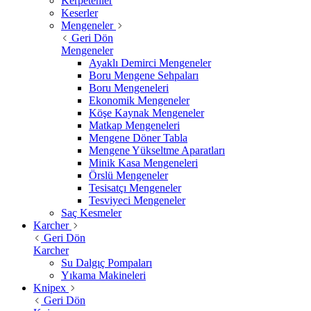
Kerpetenler
Keserler
Mengeneler
Geri Dön
Mengeneler
Ayaklı Demirci Mengeneler
Boru Mengene Sehpaları
Boru Mengeneleri
Ekonomik Mengeneler
Köşe Kaynak Mengeneler
Matkap Mengeneleri
Mengene Döner Tabla
Mengene Yükseltme Aparatları
Minik Kasa Mengeneleri
Örslü Mengeneler
Tesisatçı Mengeneler
Tesviyeci Mengeneler
Saç Kesmeler
Karcher
Geri Dön
Karcher
Su Dalgıç Pompaları
Yıkama Makineleri
Knipex
Geri Dön