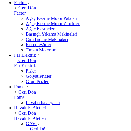
Factor
Geri Dön
Factor
Ağaç Kesme Motor Palaları
Ağaç Kesme Motor Zincirleri
Ağaç Kesmeler
Basınçlı Yıkama Makineleri
Çim Biçme Makinaları
Kompresörler
Tırpan Motorları
Far Elektrik
Geri Dön
Far Elektrik
Fişler
Golyat Prizler
Grup Prizler
Foma
Geri Dön
Foma
Lavabo bataryaları
Havalı El Aletleri
Geri Dön
Havalı El Aletleri
GAV
Geri Dön