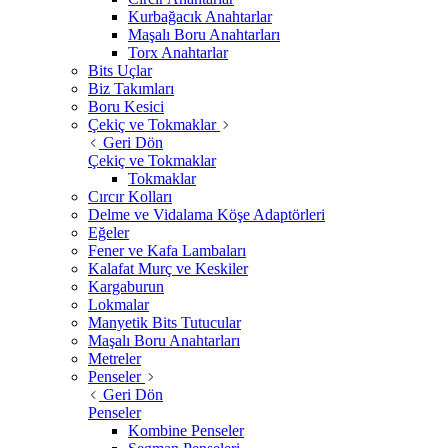
Kurbağacık Anahtarlar
Maşalı Boru Anahtarları
Torx Anahtarlar
Bits Uçlar
Biz Takımları
Boru Kesici
Çekiç ve Tokmaklar
Geri Dön
Çekiç ve Tokmaklar
Tokmaklar
Cırcır Kolları
Delme ve Vidalama Köşe Adaptörleri
Eğeler
Fener ve Kafa Lambaları
Kalafat Murç ve Keskiler
Kargaburun
Lokmalar
Manyetik Bits Tutucular
Maşalı Boru Anahtarları
Metreler
Penseler
Geri Dön
Penseler
Kombine Penseler