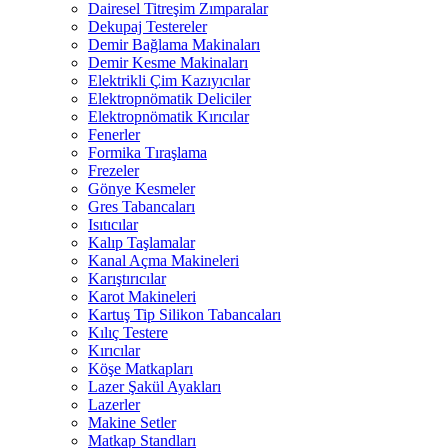
Dairesel Titreşim Zımparalar
Dekupaj Testereler
Demir Bağlama Makinaları
Demir Kesme Makinaları
Elektrikli Çim Kazıyıcılar
Elektropnömatik Deliciler
Elektropnömatik Kırıcılar
Fenerler
Formika Tıraşlama
Frezeler
Gönye Kesmeler
Gres Tabancaları
Isıtıcılar
Kalıp Taşlamalar
Kanal Açma Makineleri
Karıştırıcılar
Karot Makineleri
Kartuş Tip Silikon Tabancaları
Kılıç Testere
Kırıcılar
Köşe Matkapları
Lazer Şakül Ayakları
Lazerler
Makine Setler
Matkap Standları