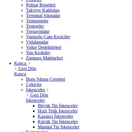
Polisaj Boneleri
Takviye Kabloları
Terminal Sıkmalar
Termometre
Testereler
Tornavidalar
Vantuzlu Cam Kesiciler
Vidalamalar
Voltaj Dedektörleri
Yan Keskiler
Zımpara Makineleri
Kanca
Geri Dön
Kanca
Boru Sıkma Çeneleri
Çekiçler
İşkenceler
Geri Dön
İşkenceler
Büyük Tip İşkenceler
Hızlı Tetik İşkenceler
Kazancı İşkenceler
Küçük Tip İşkenceler
Mandal Tip İşkenceler