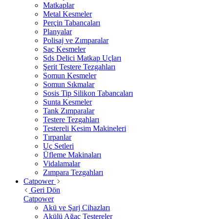
Matkaplar
Metal Kesmeler
Perçin Tabancaları
Planyalar
Polisaj ve Zımparalar
Saç Kesmeler
Sds Delici Matkap Uçları
Şerit Testere Tezgahları
Somun Kesmeler
Somun Sıkmalar
Sosis Tip Silikon Tabancaları
Sunta Kesmeler
Tank Zımparalar
Testere Tezgahları
Testereli Kesim Makineleri
Tırpanlar
Uç Setleri
Üfleme Makinaları
Vidalamalar
Zımpara Tezgahları
Catpower
Geri Dön
Catpower
Akü ve Şarj Cihazları
Akülü Ağaç Testereler