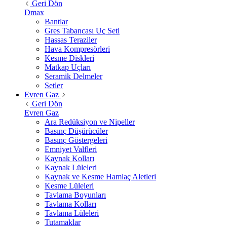
Geri Dön
Dmax
Bantlar
Gres Tabancası Uç Seti
Hassas Teraziler
Hava Kompresörleri
Kesme Diskleri
Matkap Uçları
Seramik Delmeler
Setler
Evren Gaz
Geri Dön
Evren Gaz
Ara Redüksiyon ve Nipeller
Basınç Düşürücüler
Basınç Göstergeleri
Emniyet Valfleri
Kaynak Kolları
Kaynak Lüleleri
Kaynak ve Kesme Hamlaç Aletleri
Kesme Lüleleri
Tavlama Boyunları
Tavlama Kolları
Tavlama Lüleleri
Tutamaklar