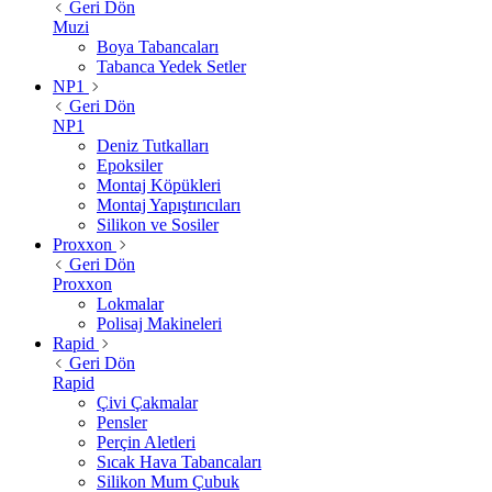
Geri Dön
Muzi
Boya Tabancaları
Tabanca Yedek Setler
NP1
Geri Dön
NP1
Deniz Tutkalları
Epoksiler
Montaj Köpükleri
Montaj Yapıştırıcıları
Silikon ve Sosiler
Proxxon
Geri Dön
Proxxon
Lokmalar
Polisaj Makineleri
Rapid
Geri Dön
Rapid
Çivi Çakmalar
Pensler
Perçin Aletleri
Sıcak Hava Tabancaları
Silikon Mum Çubuk