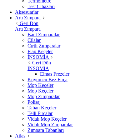
Termometre
Test Cihazları
Aksesuarlar
Artı Zımpara
Geri Dön
Artı Zımpara
Bant Zımparalar
Cilalar
Cırtlı Zımparalar
Flap Keçeler
İNSOMİA
Geri Dön
İNSOMİA
Elmas Frezeler
Kuyumcu Bez Fırça
Mop Keçeler
Mop Keçeler
Mop Zımparalar
Polisaj
Taban Keçeler
Telli Fırçalar
Vidalı Mop Keçeler
Vidalı Mop Zımparalar
Zımpara Tabanları
Atlas