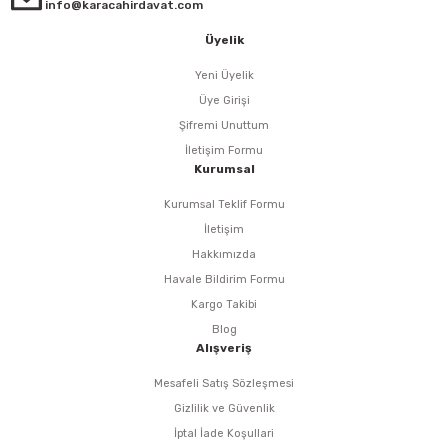
i
r
htarları
Zımpara Tabanları
info@karacahirdavat.com
Üyelik
kon Tabancaları
aları
ri
Yeni Üyelik
lar
esiciler
nsleri
Üye Girişi
Şifremi Unuttum
r
İletişim Formu
Kurumsal
ı
leri
Kurumsal Teklif Formu
İletişim
kları
ri
Hakkımızda
Havale Bildirim Formu
leri
kiler
Kargo Takibi
Blog
rı
Alışveriş
Mesafeli Satış Sözleşmesi
rı
arı
ı
Gizlilik ve Güvenlik
İptal İade Koşullari
ları
Bağlantı Penseleri