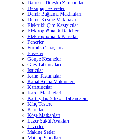
Dairesel Titreşim Zımparalar
Dekupaj Testereler
Demir Bağlama Makinaları
Demir Kesme Makinaları
Elektrikli Çim Kazıyıcılar
Elektropnömatik Deliciler
Elektropnömatik Kırıcılar
Fenerler
Formika Tıraşlama
Frezeler
Gönye Kesmeler
Gres Tabancaları
Isıtıcılar
Kalıp Taşlamalar
Kanal Açma Makineleri
Karıştırıcılar
Karot Makineleri
Kartuş Tip Silikon Tabancaları
Kılıç Testere
Kırıcılar
Köşe Matkapları
Lazer Şakül Ayakları
Lazerler
Makine Setler
Matkap Standları