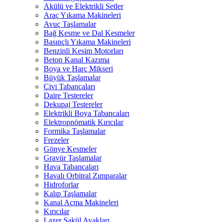
Akülü ve Elektrikli Setler
Araç Yıkama Makineleri
Avuç Taşlamalar
Bağ Kesme ve Dal Kesmeler
Basınçlı Yıkama Makineleri
Benzinli Kesim Motorları
Beton Kanal Kazıma
Boya ve Harç Mikseri
Büyük Taşlamalar
Çivi Tabancaları
Daire Testereler
Dekupaj Testereler
Elektrikli Boya Tabancaları
Elektropnömatik Kırıcılar
Formika Taşlamalar
Frezeler
Gönye Kesmeler
Gravür Taşlamalar
Hava Tabancaları
Havalı Orbitral Zımparalar
Hidroforlar
Kalıp Taşlamalar
Kanal Açma Makineleri
Kırıcılar
Lazer Şakül Ayakları