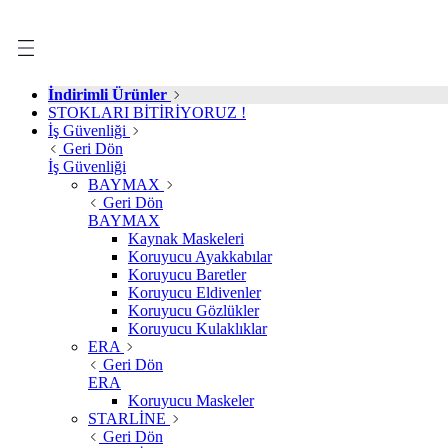
İndirimli Ürünler
STOKLARI BİTİRİYORUZ !
İş Güvenliği
Geri Dön
İş Güvenliği
BAYMAX
Geri Dön
BAYMAX
Kaynak Maskeleri
Koruyucu Ayakkabılar
Koruyucu Baretler
Koruyucu Eldivenler
Koruyucu Gözlükler
Koruyucu Kulaklıklar
ERA
Geri Dön
ERA
Koruyucu Maskeler
STARLİNE
Geri Dön