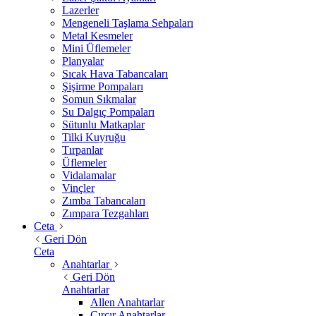
Lazerler
Mengeneli Taşlama Sehpaları
Metal Kesmeler
Mini Üflemeler
Planyalar
Sıcak Hava Tabancaları
Şişirme Pompaları
Somun Sıkmalar
Su Dalgıç Pompaları
Sütunlu Matkaplar
Tilki Kuyruğu
Tırpanlar
Üflemeler
Vidalamalar
Vinçler
Zımba Tabancaları
Zımpara Tezgahları
Ceta
Geri Dön
Ceta
Anahtarlar
Geri Dön
Anahtarlar
Allen Anahtarlar
Cırcır Anahtarlar