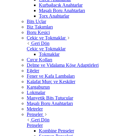
Kurbağacık Anahtarlar
Maşalı Boru Anahtarları
Torx Anahtarlar
Bits Uçlar
Biz Takımları
Boru Kesici
Çekiç ve Tokmaklar
Geri Dön
Çekiç ve Tokmaklar
Tokmaklar
Cırcır Kolları
Delme ve Vidalama Köşe Adaptörleri
Eğeler
Fener ve Kafa Lambaları
Kalafat Murç ve Keskiler
Kargaburun
Lokmalar
Manyetik Bits Tutucular
Maşalı Boru Anahtarları
Metreler
Penseler
Geri Dön
Penseler
Kombine Penseler