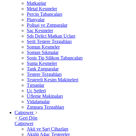
Matkaplar
Metal Kesmeler
Perçin Tabancaları
Planyalar
Polisaj ve Zımparalar
Saç Kesmeler
Sds Delici Matkap Uçları
Şerit Testere Tezgahları
Somun Kesmeler
Somun Sıkmalar
Sosis Tip Silikon Tabancaları
Sunta Kesmeler
Tank Zımparalar
Testere Tezgahları
Testereli Kesim Makineleri
Tırpanlar
Uç Setleri
Üfleme Makinaları
Vidalamalar
Zımpara Tezgahları
Catpower
Geri Dön
Catpower
Akü ve Şarj Cihazları
Akülü Ağaç Testereler