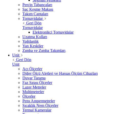
Segman Penseleri
Perçin Tabancaları
Saç Kesme Makası
Takım Çantaları
Tornavidalar
Geri Dön
Tornavidalar
Elektronikçi Tornavidalar
Uzatma Kolları
Yağdanlık
Yan Keskiler
Zımba ve Zımba Takımları
Unit
Geri Dön
Unit
Açı Ölçerler
Diğer Ölçü Aletleri ve Hassas Ölçüm Cihazları
Duvar Tarama
Faz Sırası Ölçerler
Lazer Metreler
Multimetreler
Ölçerler
Pens Ampermetreler
Sıcaklık Nem Ölçerler
Termal Kameralar