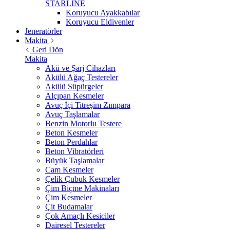
STARLİNE
Koruyucu Ayakkabılar
Koruyucu Eldivenler
Jeneratörler
Makita
Geri Dön
Makita
Akü ve Şarj Cihazları
Akülü Ağaç Testereler
Akülü Süpürgeler
Alçıpan Kesmeler
Avuç İçi Titreşim Zımpara
Avuç Taşlamalar
Benzin Motorlu Testere
Beton Kesmeler
Beton Perdahlar
Beton Vibratörleri
Büyük Taşlamalar
Cam Kesmeler
Çelik Çubuk Kesmeler
Çim Biçme Makinaları
Çim Kesmeler
Çit Budamalar
Çok Amaçlı Kesiciler
Dairesel Testereler