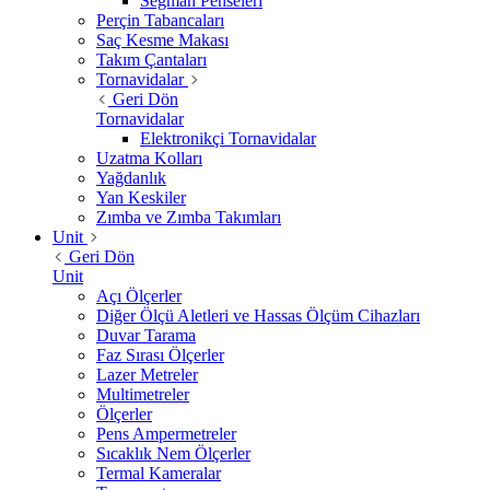
Segman Penseleri
Perçin Tabancaları
Saç Kesme Makası
Takım Çantaları
Tornavidalar
Geri Dön
Tornavidalar
Elektronikçi Tornavidalar
Uzatma Kolları
Yağdanlık
Yan Keskiler
Zımba ve Zımba Takımları
Unit
Geri Dön
Unit
Açı Ölçerler
Diğer Ölçü Aletleri ve Hassas Ölçüm Cihazları
Duvar Tarama
Faz Sırası Ölçerler
Lazer Metreler
Multimetreler
Ölçerler
Pens Ampermetreler
Sıcaklık Nem Ölçerler
Termal Kameralar