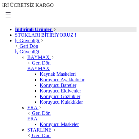
CRETSİZ KARGO
İndirimli Ürünler
STOKLARI BİTİRİYORUZ !
İş Güvenliği
Geri Dön
İş Güvenliği
BAYMAX
Geri Dön
BAYMAX
Kaynak Maskeleri
Koruyucu Ayakkabılar
Koruyucu Baretler
Koruyucu Eldivenler
Koruyucu Gözlükler
Koruyucu Kulaklıklar
ERA
Geri Dön
ERA
Koruyucu Maskeler
STARLİNE
Geri Dön