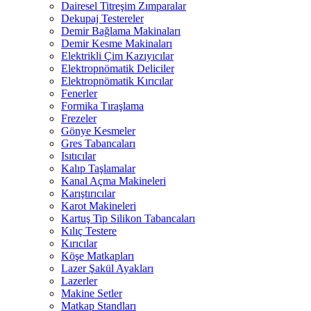
Dairesel Titreşim Zımparalar
Dekupaj Testereler
Demir Bağlama Makinaları
Demir Kesme Makinaları
Elektrikli Çim Kazıyıcılar
Elektropnömatik Deliciler
Elektropnömatik Kırıcılar
Fenerler
Formika Tıraşlama
Frezeler
Gönye Kesmeler
Gres Tabancaları
Isıtıcılar
Kalıp Taşlamalar
Kanal Açma Makineleri
Karıştırıcılar
Karot Makineleri
Kartuş Tip Silikon Tabancaları
Kılıç Testere
Kırıcılar
Köşe Matkapları
Lazer Şakül Ayakları
Lazerler
Makine Setler
Matkap Standları