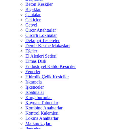
Beton Keskiler
Bıçaklar
Çantalar
Çekiçler
Cetvel
Cırcır Anahtarlar
Cırcırlı Lokmalar
Dekupaj Testereler
Demir Kesme Makasları
Eğeler
El Aletleri Setleri
Elmas Disk
Endüstriyel Kablo Kesiciler
Fenerler
Hidrolik Çelik Kesiciler
Iskarpela
İşkenceler
Ispatulalar
Kargaburunlar
Kaynak Tutucular
Kombine Anahtarlar
Kontrol Kalemleri
Lokma Anahtarlar
Matkap Uçları
Penseler