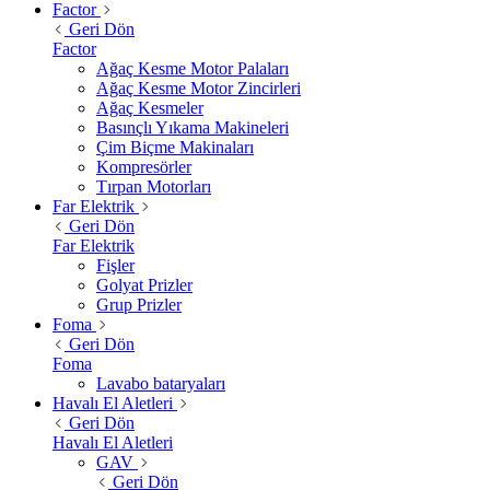
Factor
Geri Dön
Factor
Ağaç Kesme Motor Palaları
Ağaç Kesme Motor Zincirleri
Ağaç Kesmeler
Basınçlı Yıkama Makineleri
Çim Biçme Makinaları
Kompresörler
Tırpan Motorları
Far Elektrik
Geri Dön
Far Elektrik
Fişler
Golyat Prizler
Grup Prizler
Foma
Geri Dön
Foma
Lavabo bataryaları
Havalı El Aletleri
Geri Dön
Havalı El Aletleri
GAV
Geri Dön