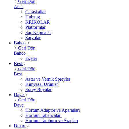
Geri Dön
Atlas
Caraskallar
Hubzug
KRİKOLAR
Platformlar
Saç Kapmalar
Şaryolar
Bahco
Geri Dön
Bahco
Eğeler
Best
Geri Dön
Best
Astar ve Vernik Spreyler
Kimyasal Ürünler
Sprey Boyalar
Daye
Geri Dön
Daye
Hortum Adaptör ve Aparatları
Hortum Tabancaları
Hortum Tamburu ve Araçları
Dmax