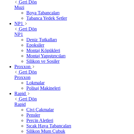
Geri Dön
Muzi
Boya Tabancaları
Tabanca Yedek Setler
NP1
Geri Dön
NP1
Deniz Tutkalları
Epoksiler
Montaj Köpükleri
Montaj Yapıştırıcıları
Silikon ve Sosiler
Proxxon
Geri Dön
Proxxon
Lokmalar
Polisaj Makineleri
Rapid
Geri Dön
Rapid
Çivi Çakmalar
Pensler
Perçin Aletleri
Sıcak Hava Tabancaları
Silikon Mum Çubuk