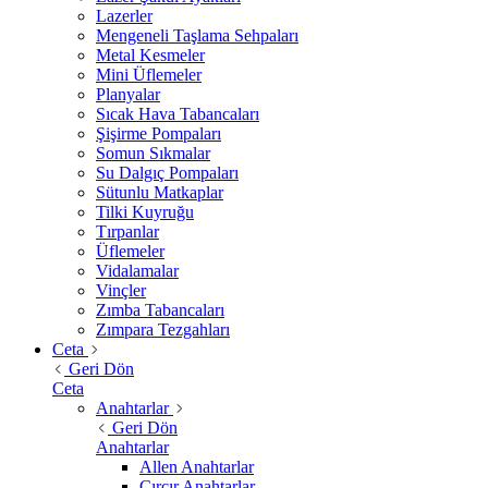
Lazerler
Mengeneli Taşlama Sehpaları
Metal Kesmeler
Mini Üflemeler
Planyalar
Sıcak Hava Tabancaları
Şişirme Pompaları
Somun Sıkmalar
Su Dalgıç Pompaları
Sütunlu Matkaplar
Tilki Kuyruğu
Tırpanlar
Üflemeler
Vidalamalar
Vinçler
Zımba Tabancaları
Zımpara Tezgahları
Ceta
Geri Dön
Ceta
Anahtarlar
Geri Dön
Anahtarlar
Allen Anahtarlar
Cırcır Anahtarlar