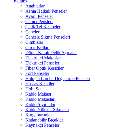
Knipex
Anahtarlar
Asma Halkalı Penseler
Ayarlı Penseler
Camcı Pensleri
Çelik Tel Kesmeler
Çeneler
Çenesiz Sıkma Penseleri
Cımbızlar
Cırcır Kolları
Döner Kafalı Delik Açmalar
Elektrikçi Makaslar
Elektrikçi Penseler
Fiber Optik Kesiciler
Fort Penseler
Halojen Lamba Değiştirme Pensleri
Hassas Keskiler
Hobi Set
Kablo Makası
Kablo Makasları
Kablo Sıyırıcılar
Kablo Yüksük Sıkmalar
Kargaburunlar
Katlanabilir Bıçaklar
Kaynakçı Penseler