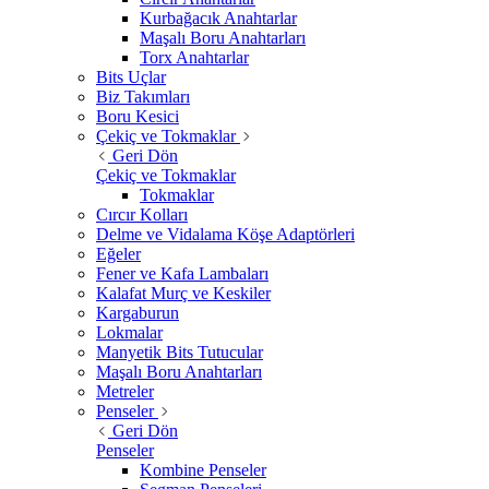
Kurbağacık Anahtarlar
Maşalı Boru Anahtarları
Torx Anahtarlar
Bits Uçlar
Biz Takımları
Boru Kesici
Çekiç ve Tokmaklar
Geri Dön
Çekiç ve Tokmaklar
Tokmaklar
Cırcır Kolları
Delme ve Vidalama Köşe Adaptörleri
Eğeler
Fener ve Kafa Lambaları
Kalafat Murç ve Keskiler
Kargaburun
Lokmalar
Manyetik Bits Tutucular
Maşalı Boru Anahtarları
Metreler
Penseler
Geri Dön
Penseler
Kombine Penseler