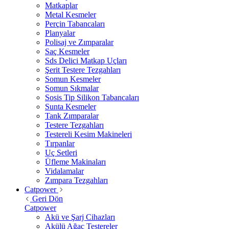
Matkaplar
Metal Kesmeler
Perçin Tabancaları
Planyalar
Polisaj ve Zımparalar
Saç Kesmeler
Sds Delici Matkap Uçları
Şerit Testere Tezgahları
Somun Kesmeler
Somun Sıkmalar
Sosis Tip Silikon Tabancaları
Sunta Kesmeler
Tank Zımparalar
Testere Tezgahları
Testereli Kesim Makineleri
Tırpanlar
Uç Setleri
Üfleme Makinaları
Vidalamalar
Zımpara Tezgahları
Catpower
Geri Dön
Catpower
Akü ve Şarj Cihazları
Akülü Ağaç Testereler