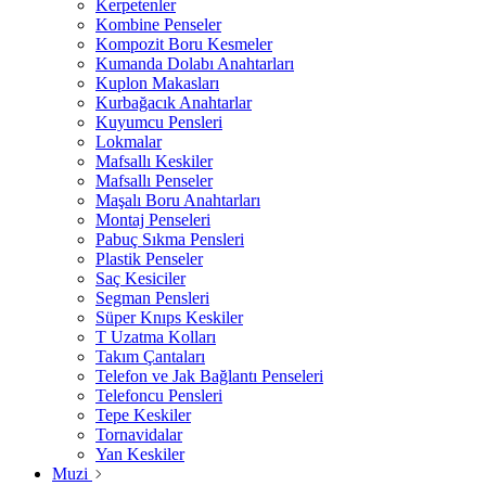
Kerpetenler
Kombine Penseler
Kompozit Boru Kesmeler
Kumanda Dolabı Anahtarları
Kuplon Makasları
Kurbağacık Anahtarlar
Kuyumcu Pensleri
Lokmalar
Mafsallı Keskiler
Mafsallı Penseler
Maşalı Boru Anahtarları
Montaj Penseleri
Pabuç Sıkma Pensleri
Plastik Penseler
Saç Kesiciler
Segman Pensleri
Süper Knıps Keskiler
T Uzatma Kolları
Takım Çantaları
Telefon ve Jak Bağlantı Penseleri
Telefoncu Pensleri
Tepe Keskiler
Tornavidalar
Yan Keskiler
Muzi