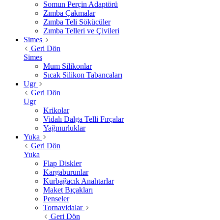
Somun Perçin Adaptörü
Zımba Çakmalar
Zımba Teli Sökücüler
Zımba Telleri ve Çivileri
Simes
Geri Dön
Simes
Mum Silikonlar
Sıcak Silikon Tabancaları
Ugr
Geri Dön
Ugr
Krikolar
Vidalı Dalga Telli Fırçalar
Yağmurluklar
Yuka
Geri Dön
Yuka
Flap Diskler
Kargaburunlar
Kurbağacık Anahtarlar
Maket Bıçakları
Penseler
Tornavidalar
Geri Dön