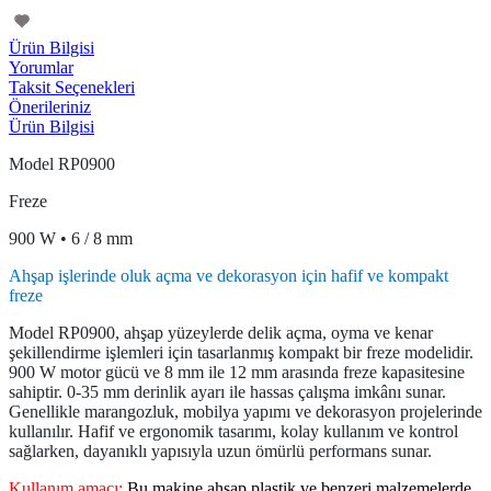
Ürün Bilgisi
Yorumlar
Taksit Seçenekleri
Önerileriniz
Ürün Bilgisi
Model RP0900
Freze
900 W • 6 / 8 mm
Ahşap işlerinde oluk açma ve dekorasyon için hafif ve kompakt
freze
Model RP0900, ahşap yüzeylerde delik açma, oyma ve kenar
şekillendirme işlemleri için tasarlanmış kompakt bir freze modelidir.
900 W motor gücü ve 8 mm ile 12 mm arasında freze kapasitesine
sahiptir. 0-35 mm derinlik ayarı ile hassas çalışma imkânı sunar.
Genellikle marangozluk, mobilya yapımı ve dekorasyon projelerinde
kullanılır. Hafif ve ergonomik tasarımı, kolay kullanım ve kontrol
sağlarken, dayanıklı yapısıyla uzun ömürlü performans sunar.
Kullanım amacı:
Bu makine ahşap,plastik ve benzeri malzemelerde