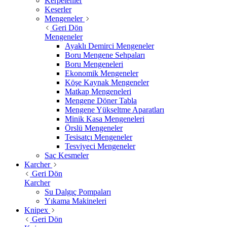
Kerpetenler
Keserler
Mengeneler
Geri Dön
Mengeneler
Ayaklı Demirci Mengeneler
Boru Mengene Sehpaları
Boru Mengeneleri
Ekonomik Mengeneler
Köşe Kaynak Mengeneler
Matkap Mengeneleri
Mengene Döner Tabla
Mengene Yükseltme Aparatları
Minik Kasa Mengeneleri
Örslü Mengeneler
Tesisatçı Mengeneler
Tesviyeci Mengeneler
Saç Kesmeler
Karcher
Geri Dön
Karcher
Su Dalgıç Pompaları
Yıkama Makineleri
Knipex
Geri Dön