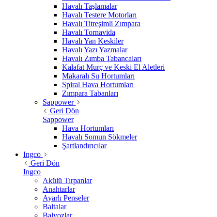
Havalı Taşlamalar
Havalı Testere Motorları
Havalı Titreşimli Zımpara
Havalı Tornavida
Havalı Yan Keskiler
Havalı Yazı Yazmalar
Havalı Zımba Tabancaları
Kalafat Murç ve Keski El Aletleri
Makaralı Su Hortumları
Spiral Hava Hortumları
Zımpara Tabanları
Sappower
Geri Dön
Sappower
Hava Hortumları
Havalı Somun Sökmeler
Şartlandırıcılar
Ingco
Geri Dön
Ingco
Akülü Tırpanlar
Anahtarlar
Ayarlı Penseler
Baltalar
Balyozlar