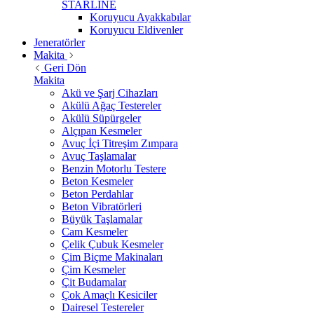
STARLİNE
Koruyucu Ayakkabılar
Koruyucu Eldivenler
Jeneratörler
Makita
Geri Dön
Makita
Akü ve Şarj Cihazları
Akülü Ağaç Testereler
Akülü Süpürgeler
Alçıpan Kesmeler
Avuç İçi Titreşim Zımpara
Avuç Taşlamalar
Benzin Motorlu Testere
Beton Kesmeler
Beton Perdahlar
Beton Vibratörleri
Büyük Taşlamalar
Cam Kesmeler
Çelik Çubuk Kesmeler
Çim Biçme Makinaları
Çim Kesmeler
Çit Budamalar
Çok Amaçlı Kesiciler
Dairesel Testereler