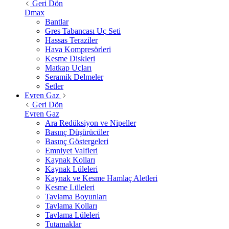
Geri Dön
Dmax
Bantlar
Gres Tabancası Uç Seti
Hassas Teraziler
Hava Kompresörleri
Kesme Diskleri
Matkap Uçları
Seramik Delmeler
Setler
Evren Gaz
Geri Dön
Evren Gaz
Ara Redüksiyon ve Nipeller
Basınç Düşürücüler
Basınç Göstergeleri
Emniyet Valfleri
Kaynak Kolları
Kaynak Lüleleri
Kaynak ve Kesme Hamlaç Aletleri
Kesme Lüleleri
Tavlama Boyunları
Tavlama Kolları
Tavlama Lüleleri
Tutamaklar