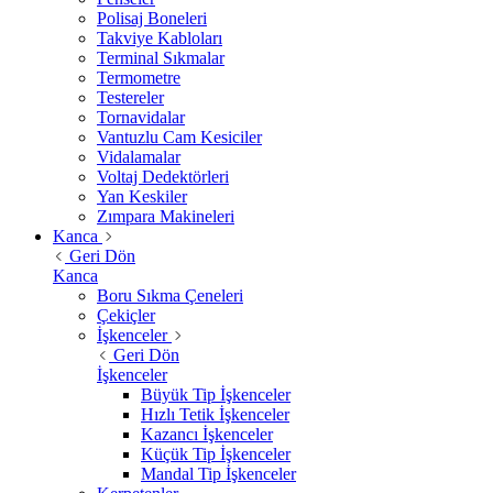
Polisaj Boneleri
Takviye Kabloları
Terminal Sıkmalar
Termometre
Testereler
Tornavidalar
Vantuzlu Cam Kesiciler
Vidalamalar
Voltaj Dedektörleri
Yan Keskiler
Zımpara Makineleri
Kanca
Geri Dön
Kanca
Boru Sıkma Çeneleri
Çekiçler
İşkenceler
Geri Dön
İşkenceler
Büyük Tip İşkenceler
Hızlı Tetik İşkenceler
Kazancı İşkenceler
Küçük Tip İşkenceler
Mandal Tip İşkenceler