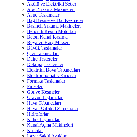
Akülü ve Elektrikli Setler
Araç Yıkama Makineleri
Avuç Taşlamalar
Bağ Kesme ve Dal Kesmeler
Basınçlı Yıkama Makineleri
Benzinli Kesim Motorları
Beton Kanal Kazıma
Boya ve Harç Mikseri
Büyük Taşlamalar
Çivi Tabancaları
Daire Testereler
Dekupaj Testereler
Elektrikli Boya Tabancaları
Elektropnömatik Kırıcılar
Formika Taşlamalar
Frezeler
Gönye Kesmeler
Gravür Taşlamalar
Hava Tabancaları
Havalı Orbitral Zımparalar
Hidroforlar
Kalıp Taşlamalar
Kanal Açma Makineleri
Kırıcılar
Lazer Şakül Ayakları