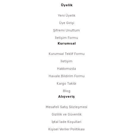
i
r
htarları
Zımpara Tabanları
Üyelik
kon Tabancaları
aları
ri
Yeni Üyelik
Üye Girişi
lar
esiciler
nsleri
Şifremi Unuttum
İletişim Formu
Kurumsal
r
Kurumsal Teklif Formu
ı
leri
İletişim
Hakkımızda
kları
ri
Havale Bildirim Formu
Kargo Takibi
leri
kiler
Blog
Alışveriş
rı
Mesafeli Satış Sözleşmesi
Gizlilik ve Güvenlik
rı
arı
ı
İptal İade Koşullari
Kişisel Veriler Politikası
ları
Bağlantı Penseleri