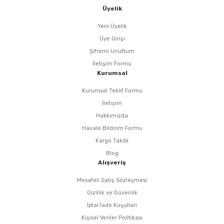
i
r
htarları
Zımpara Tabanları
Üyelik
kon Tabancaları
aları
ri
Yeni Üyelik
Üye Girişi
lar
esiciler
nsleri
Şifremi Unuttum
İletişim Formu
Kurumsal
r
Kurumsal Teklif Formu
ı
leri
İletişim
Hakkımızda
kları
ri
Havale Bildirim Formu
Kargo Takibi
leri
kiler
Blog
Alışveriş
rı
Mesafeli Satış Sözleşmesi
Gizlilik ve Güvenlik
rı
arı
ı
İptal İade Koşullari
Kişisel Veriler Politikası
ları
Bağlantı Penseleri