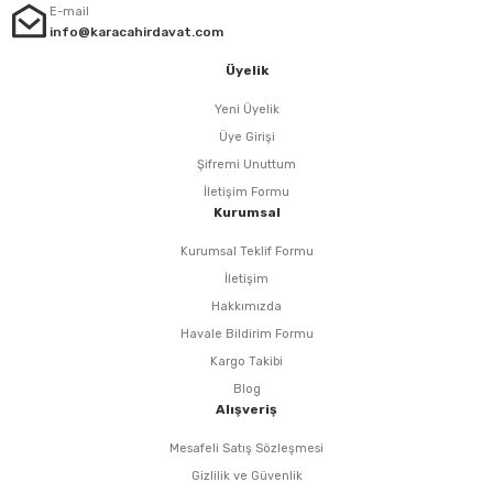
i
r
htarları
Zımpara Tabanları
E-mail
info@karacahirdavat.com
kon Tabancaları
aları
ri
Üyelik
lar
esiciler
nsleri
Yeni Üyelik
Üye Girişi
r
Şifremi Unuttum
İletişim Formu
Kurumsal
ı
leri
Kurumsal Teklif Formu
kları
ri
İletişim
Hakkımızda
leri
kiler
Havale Bildirim Formu
Kargo Takibi
rı
Blog
Alışveriş
rı
arı
ı
Mesafeli Satış Sözleşmesi
Gizlilik ve Güvenlik
ları
Bağlantı Penseleri