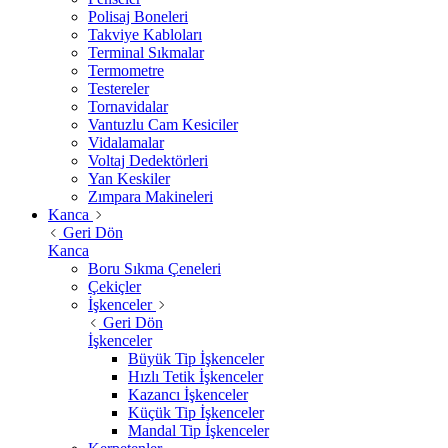
Polisaj Boneleri
Takviye Kabloları
Terminal Sıkmalar
Termometre
Testereler
Tornavidalar
Vantuzlu Cam Kesiciler
Vidalamalar
Voltaj Dedektörleri
Yan Keskiler
Zımpara Makineleri
Kanca
Geri Dön
Kanca
Boru Sıkma Çeneleri
Çekiçler
İşkenceler
Geri Dön
İşkenceler
Büyük Tip İşkenceler
Hızlı Tetik İşkenceler
Kazancı İşkenceler
Küçük Tip İşkenceler
Mandal Tip İşkenceler