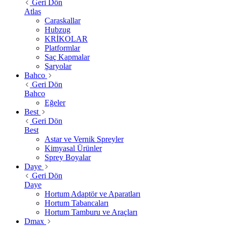
Geri Dön
Atlas
Caraskallar
Hubzug
KRİKOLAR
Platformlar
Saç Kapmalar
Şaryolar
Bahco
Geri Dön
Bahco
Eğeler
Best
Geri Dön
Best
Astar ve Vernik Spreyler
Kimyasal Ürünler
Sprey Boyalar
Daye
Geri Dön
Daye
Hortum Adaptör ve Aparatları
Hortum Tabancaları
Hortum Tamburu ve Araçları
Dmax