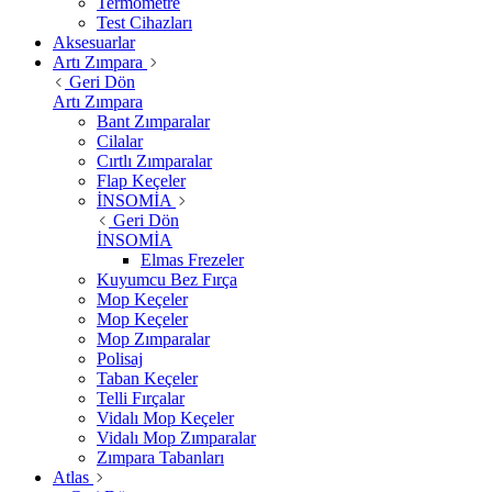
Termometre
Test Cihazları
Aksesuarlar
Artı Zımpara
Geri Dön
Artı Zımpara
Bant Zımparalar
Cilalar
Cırtlı Zımparalar
Flap Keçeler
İNSOMİA
Geri Dön
İNSOMİA
Elmas Frezeler
Kuyumcu Bez Fırça
Mop Keçeler
Mop Keçeler
Mop Zımparalar
Polisaj
Taban Keçeler
Telli Fırçalar
Vidalı Mop Keçeler
Vidalı Mop Zımparalar
Zımpara Tabanları
Atlas