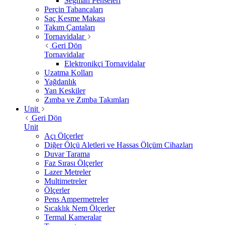
Segman Penseleri
Perçin Tabancaları
Saç Kesme Makası
Takım Çantaları
Tornavidalar
Geri Dön
Tornavidalar
Elektronikçi Tornavidalar
Uzatma Kolları
Yağdanlık
Yan Keskiler
Zımba ve Zımba Takımları
Unit
Geri Dön
Unit
Açı Ölçerler
Diğer Ölçü Aletleri ve Hassas Ölçüm Cihazları
Duvar Tarama
Faz Sırası Ölçerler
Lazer Metreler
Multimetreler
Ölçerler
Pens Ampermetreler
Sıcaklık Nem Ölçerler
Termal Kameralar