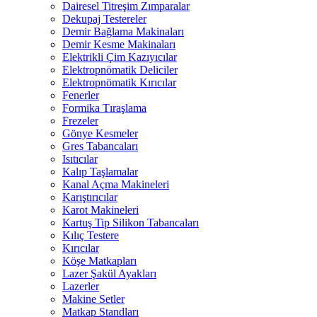
Dairesel Titreşim Zımparalar
Dekupaj Testereler
Demir Bağlama Makinaları
Demir Kesme Makinaları
Elektrikli Çim Kazıyıcılar
Elektropnömatik Deliciler
Elektropnömatik Kırıcılar
Fenerler
Formika Tıraşlama
Frezeler
Gönye Kesmeler
Gres Tabancaları
Isıtıcılar
Kalıp Taşlamalar
Kanal Açma Makineleri
Karıştırıcılar
Karot Makineleri
Kartuş Tip Silikon Tabancaları
Kılıç Testere
Kırıcılar
Köşe Matkapları
Lazer Şakül Ayakları
Lazerler
Makine Setler
Matkap Standları