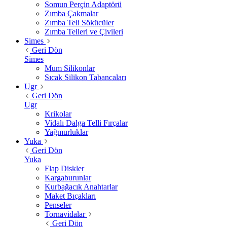
Somun Perçin Adaptörü
Zımba Çakmalar
Zımba Teli Sökücüler
Zımba Telleri ve Çivileri
Simes
Geri Dön
Simes
Mum Silikonlar
Sıcak Silikon Tabancaları
Ugr
Geri Dön
Ugr
Krikolar
Vidalı Dalga Telli Fırçalar
Yağmurluklar
Yuka
Geri Dön
Yuka
Flap Diskler
Kargaburunlar
Kurbağacık Anahtarlar
Maket Bıçakları
Penseler
Tornavidalar
Geri Dön