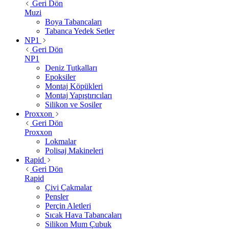
Geri Dön
Muzi
Boya Tabancaları
Tabanca Yedek Setler
NP1
Geri Dön
NP1
Deniz Tutkalları
Epoksiler
Montaj Köpükleri
Montaj Yapıştırıcıları
Silikon ve Sosiler
Proxxon
Geri Dön
Proxxon
Lokmalar
Polisaj Makineleri
Rapid
Geri Dön
Rapid
Çivi Çakmalar
Pensler
Perçin Aletleri
Sıcak Hava Tabancaları
Silikon Mum Çubuk