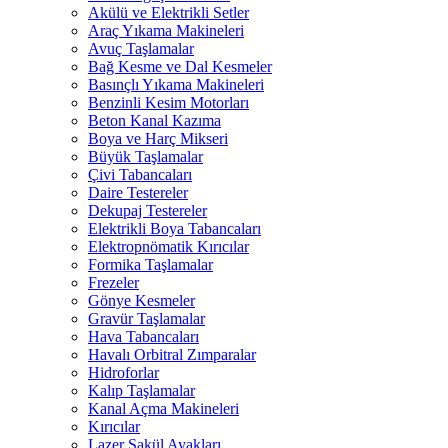
Akülü ve Elektrikli Setler
Araç Yıkama Makineleri
Avuç Taşlamalar
Bağ Kesme ve Dal Kesmeler
Basınçlı Yıkama Makineleri
Benzinli Kesim Motorları
Beton Kanal Kazıma
Boya ve Harç Mikseri
Büyük Taşlamalar
Çivi Tabancaları
Daire Testereler
Dekupaj Testereler
Elektrikli Boya Tabancaları
Elektropnömatik Kırıcılar
Formika Taşlamalar
Frezeler
Gönye Kesmeler
Gravür Taşlamalar
Hava Tabancaları
Havalı Orbitral Zımparalar
Hidroforlar
Kalıp Taşlamalar
Kanal Açma Makineleri
Kırıcılar
Lazer Şakül Ayakları