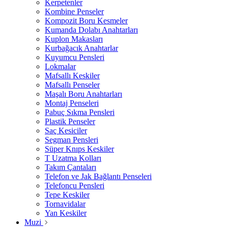
Kerpetenler
Kombine Penseler
Kompozit Boru Kesmeler
Kumanda Dolabı Anahtarları
Kuplon Makasları
Kurbağacık Anahtarlar
Kuyumcu Pensleri
Lokmalar
Mafsallı Keskiler
Mafsallı Penseler
Maşalı Boru Anahtarları
Montaj Penseleri
Pabuç Sıkma Pensleri
Plastik Penseler
Saç Kesiciler
Segman Pensleri
Süper Knıps Keskiler
T Uzatma Kolları
Takım Çantaları
Telefon ve Jak Bağlantı Penseleri
Telefoncu Pensleri
Tepe Keskiler
Tornavidalar
Yan Keskiler
Muzi