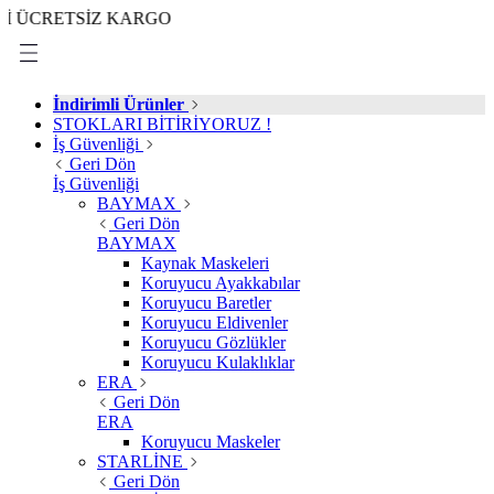
ETSİZ KARGO
İndirimli Ürünler
STOKLARI BİTİRİYORUZ !
İş Güvenliği
Geri Dön
İş Güvenliği
BAYMAX
Geri Dön
BAYMAX
Kaynak Maskeleri
Koruyucu Ayakkabılar
Koruyucu Baretler
Koruyucu Eldivenler
Koruyucu Gözlükler
Koruyucu Kulaklıklar
ERA
Geri Dön
ERA
Koruyucu Maskeler
STARLİNE
Geri Dön