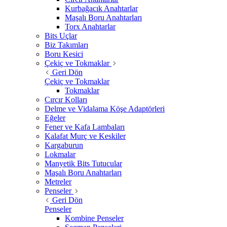
Kurbağacık Anahtarlar
Maşalı Boru Anahtarları
Torx Anahtarlar
Bits Uçlar
Biz Takımları
Boru Kesici
Çekiç ve Tokmaklar
Geri Dön
Çekiç ve Tokmaklar
Tokmaklar
Cırcır Kolları
Delme ve Vidalama Köşe Adaptörleri
Eğeler
Fener ve Kafa Lambaları
Kalafat Murç ve Keskiler
Kargaburun
Lokmalar
Manyetik Bits Tutucular
Maşalı Boru Anahtarları
Metreler
Penseler
Geri Dön
Penseler
Kombine Penseler