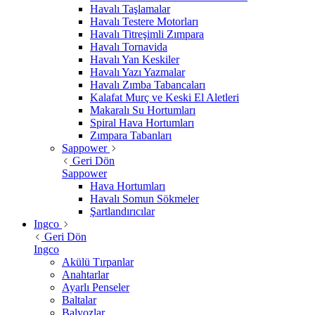
Havalı Taşlamalar
Havalı Testere Motorları
Havalı Titreşimli Zımpara
Havalı Tornavida
Havalı Yan Keskiler
Havalı Yazı Yazmalar
Havalı Zımba Tabancaları
Kalafat Murç ve Keski El Aletleri
Makaralı Su Hortumları
Spiral Hava Hortumları
Zımpara Tabanları
Sappower
Geri Dön
Sappower
Hava Hortumları
Havalı Somun Sökmeler
Şartlandırıcılar
Ingco
Geri Dön
Ingco
Akülü Tırpanlar
Anahtarlar
Ayarlı Penseler
Baltalar
Balyozlar