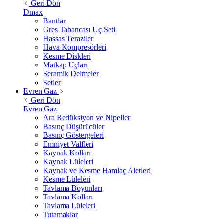
Geri Dön
Dmax
Bantlar
Gres Tabancası Uç Seti
Hassas Teraziler
Hava Kompresörleri
Kesme Diskleri
Matkap Uçları
Seramik Delmeler
Setler
Evren Gaz
Geri Dön
Evren Gaz
Ara Redüksiyon ve Nipeller
Basınç Düşürücüler
Basınç Göstergeleri
Emniyet Valfleri
Kaynak Kolları
Kaynak Lüleleri
Kaynak ve Kesme Hamlaç Aletleri
Kesme Lüleleri
Tavlama Boyunları
Tavlama Kolları
Tavlama Lüleleri
Tutamaklar