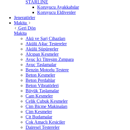
STARLİNE
Koruyucu Ayakkabılar
Koruyucu Eldivenler
Jeneratörler
Makita
Geri Dön
Makita
Akü ve Şarj Cihazları
Akülü Ağaç Testereler
Akülü Süpürgeler
Alçıpan Kesmeler
Avuç İçi Titreşim Zımpara
Avuç Taşlamalar
Benzin Motorlu Testere
Beton Kesmeler
Beton Perdahlar
Beton Vibratörleri
Büyük Taşlamalar
Cam Kesmeler
Çelik Çubuk Kesmeler
Çim Biçme Makinaları
Çim Kesmeler
Çit Budamalar
Çok Amaçlı Kesiciler
Dairesel Testereler