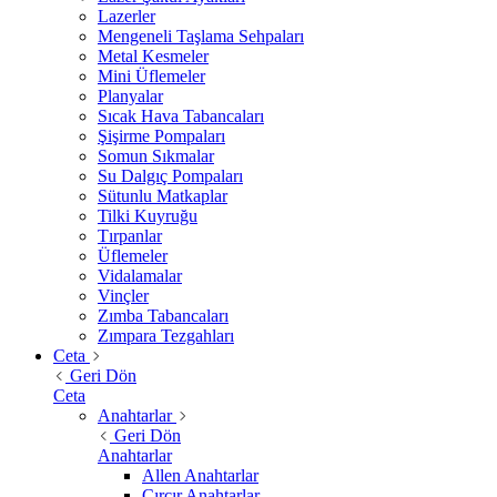
Lazerler
Mengeneli Taşlama Sehpaları
Metal Kesmeler
Mini Üflemeler
Planyalar
Sıcak Hava Tabancaları
Şişirme Pompaları
Somun Sıkmalar
Su Dalgıç Pompaları
Sütunlu Matkaplar
Tilki Kuyruğu
Tırpanlar
Üflemeler
Vidalamalar
Vinçler
Zımba Tabancaları
Zımpara Tezgahları
Ceta
Geri Dön
Ceta
Anahtarlar
Geri Dön
Anahtarlar
Allen Anahtarlar
Cırcır Anahtarlar