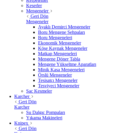
Kerpetenler
Keserler
Mengeneler
Geri Dön
Mengeneler
Ayaklı Demirci Mengeneler
Boru Mengene Sehpaları
Boru Mengeneleri
Ekonomik Mengeneler
Köşe Kaynak Mengeneler
Matkap Mengeneleri
Mengene Döner Tabla
Mengene Yükseltme Aparatları
Minik Kasa Mengeneleri
Örslü Mengeneler
Tesisatçı Mengeneler
Tesviyeci Mengeneler
Saç Kesmeler
Karcher
Geri Dön
Karcher
Su Dalgıç Pompaları
Yıkama Makineleri
Knipex
Geri Dön