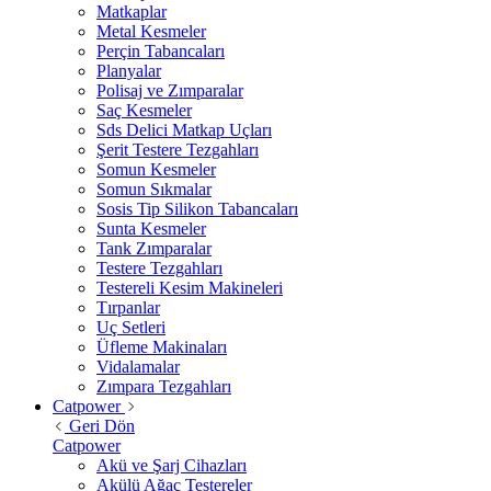
Matkaplar
Metal Kesmeler
Perçin Tabancaları
Planyalar
Polisaj ve Zımparalar
Saç Kesmeler
Sds Delici Matkap Uçları
Şerit Testere Tezgahları
Somun Kesmeler
Somun Sıkmalar
Sosis Tip Silikon Tabancaları
Sunta Kesmeler
Tank Zımparalar
Testere Tezgahları
Testereli Kesim Makineleri
Tırpanlar
Uç Setleri
Üfleme Makinaları
Vidalamalar
Zımpara Tezgahları
Catpower
Geri Dön
Catpower
Akü ve Şarj Cihazları
Akülü Ağaç Testereler