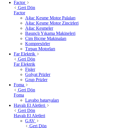
Factor
Geri Dön
Factor
Ağaç Kesme Motor Palaları
Ağaç Kesme Motor Zincirleri
Ağaç Kesmeler
Basınçlı Yıkama Makineleri
Çim Biçme Makinaları
Kompresörler
Tırpan Motorları
Far Elektrik
Geri Dön
Far Elektrik
Fişler
Golyat Prizler
Grup Prizler
Foma
Geri Dön
Foma
Lavabo bataryaları
Havalı El Aletleri
Geri Dön
Havalı El Aletleri
GAV
Geri Dön