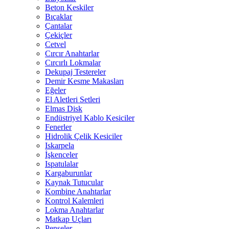
Beton Keskiler
Bıçaklar
Çantalar
Çekiçler
Cetvel
Cırcır Anahtarlar
Cırcırlı Lokmalar
Dekupaj Testereler
Demir Kesme Makasları
Eğeler
El Aletleri Setleri
Elmas Disk
Endüstriyel Kablo Kesiciler
Fenerler
Hidrolik Çelik Kesiciler
Iskarpela
İşkenceler
Ispatulalar
Kargaburunlar
Kaynak Tutucular
Kombine Anahtarlar
Kontrol Kalemleri
Lokma Anahtarlar
Matkap Uçları
Penseler