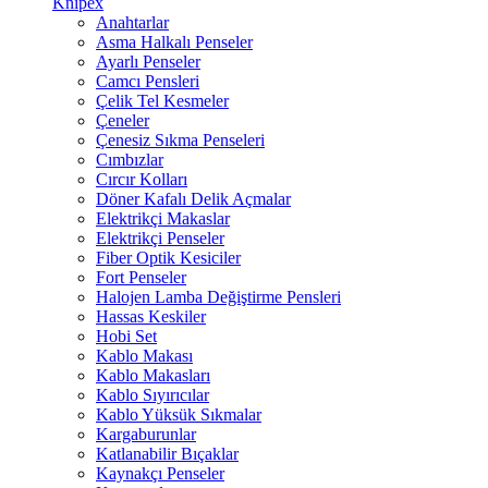
Knipex
Anahtarlar
Asma Halkalı Penseler
Ayarlı Penseler
Camcı Pensleri
Çelik Tel Kesmeler
Çeneler
Çenesiz Sıkma Penseleri
Cımbızlar
Cırcır Kolları
Döner Kafalı Delik Açmalar
Elektrikçi Makaslar
Elektrikçi Penseler
Fiber Optik Kesiciler
Fort Penseler
Halojen Lamba Değiştirme Pensleri
Hassas Keskiler
Hobi Set
Kablo Makası
Kablo Makasları
Kablo Sıyırıcılar
Kablo Yüksük Sıkmalar
Kargaburunlar
Katlanabilir Bıçaklar
Kaynakçı Penseler