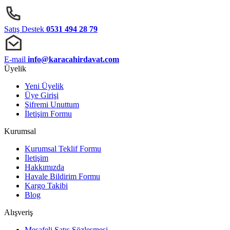
Satış Destek
0531 494 28 79
E-mail
info@karacahirdavat.com
Üyelik
Yeni Üyelik
Üye Girişi
Şifremi Unuttum
İletişim Formu
Kurumsal
Kurumsal Teklif Formu
İletişim
Hakkımızda
Havale Bildirim Formu
Kargo Takibi
Blog
Alışveriş
Mesafeli Satış Sözleşmesi