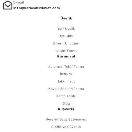
i
r
htarları
Zımpara Tabanları
E-mail
info@karacahirdavat.com
kon Tabancaları
aları
ri
Üyelik
Yeni Üyelik
lar
esiciler
nsleri
Üye Girişi
Şifremi Unuttum
r
İletişim Formu
Kurumsal
ı
leri
Kurumsal Teklif Formu
kları
ri
İletişim
Hakkımızda
leri
kiler
Havale Bildirim Formu
Kargo Takibi
rı
Blog
Alışveriş
rı
arı
ı
Mesafeli Satış Sözleşmesi
Gizlilik ve Güvenlik
ları
Bağlantı Penseleri