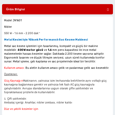
ciler
alar
arı
Havalı Mini Zımpara
Ürün Bilgisi
eler
ası
o Kesiciler
Havalı Orbital Zımpara
Model JN1601
Nibler
im Zımparalar
r
ı
Havalı Polisajlar
550 W • 1.6 mm • 2.200 dak⁻¹
Metal Kesimi için Yüksek Performanslı Sac Kesme Makinesi
eler
lar
esiciler
Havalı Rende Zımparalar
Metal sac kesme işlemleri için tasarlanmış, kompakt ve güçlü bir makine
modelidir.
400 W motor gücü
ve
1.6
mm pens kapasitesi ile ince metal
malzemelerde hassas kesimler sağlar. Dakikada 2.200 kesme sayısına sahiptir.
 Makinaları
rı
ıkmalar
Havalı Saç Kesmeler
Ergonomik tasarımı ve düşük titreşim seviyesi, uzun süreli kullanımda konfor
sunar. Metal işleme, çatı kaplama ve sac projelerinde ideal bir tercihtir.
kinaları
 Zımparalar
Havalı Somun Perçin ve Pop Perçin Tab
Kullanım amacı:
Bu aletin kullanım amacı çelik ve paslanmaz çelik sac kesmektir.
Özellikleri:
azıyıcılar
aklar
Havalı Somun Sökmeler
Güç Kaynağı:n
Makinanın, yalnızca isim levhasında belirtilenle aynı voltajlı güç
kaynağına bağlanması gerekir ve yalnızca tek fazlı AC güç kaynağıyla
çalıştırılabilir. Avrupa standarlarına uygun olarak çifte yalıtımlıdır ve
 Deliciler
ar
 Takımları
ler
Havalı Sosis ve Silikon Tabancaları
topraklamasız prizlerle de kullanılabilir.
Çift yalıtımlıdır.
Ambalaj içeriği: Anahtar, nibler zımbası, nibler kalıbı
 Kırıcılar
ineleri
ar
Havalı Taşlamalar
Düz ve şekilli kesimler için