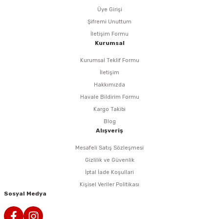
Üye Girişi
eri
Şifremi Unuttum
İletişim Formu
Kurumsal
arı
Kurumsal Teklif Formu
İletişim
Hakkımızda
aralar
Havale Bildirim Formu
Kargo Takibi
Blog
Alışveriş
ap Uçları
Mesafeli Satış Sözleşmesi
Gizlilik ve Güvenlik
ezgahları
İptal İade Koşullari
Kişisel Veriler Politikası
er
Sosyal Medya
r