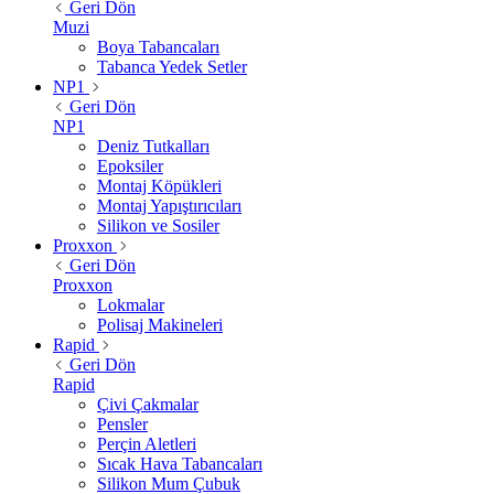
Geri Dön
Muzi
Boya Tabancaları
Tabanca Yedek Setler
NP1
Geri Dön
NP1
Deniz Tutkalları
Epoksiler
Montaj Köpükleri
Montaj Yapıştırıcıları
Silikon ve Sosiler
Proxxon
Geri Dön
Proxxon
Lokmalar
Polisaj Makineleri
Rapid
Geri Dön
Rapid
Çivi Çakmalar
Pensler
Perçin Aletleri
Sıcak Hava Tabancaları
Silikon Mum Çubuk