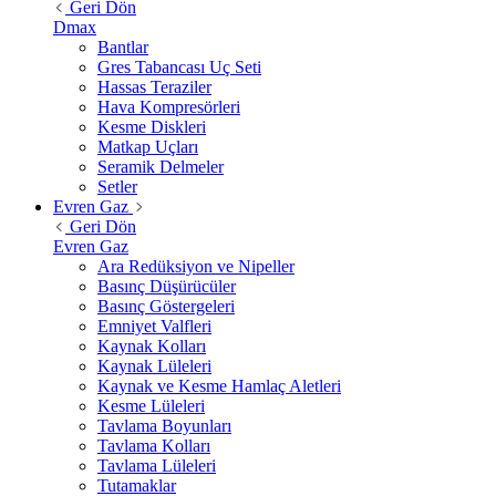
Geri Dön
Dmax
Bantlar
Gres Tabancası Uç Seti
Hassas Teraziler
Hava Kompresörleri
Kesme Diskleri
Matkap Uçları
Seramik Delmeler
Setler
Evren Gaz
Geri Dön
Evren Gaz
Ara Redüksiyon ve Nipeller
Basınç Düşürücüler
Basınç Göstergeleri
Emniyet Valfleri
Kaynak Kolları
Kaynak Lüleleri
Kaynak ve Kesme Hamlaç Aletleri
Kesme Lüleleri
Tavlama Boyunları
Tavlama Kolları
Tavlama Lüleleri
Tutamaklar