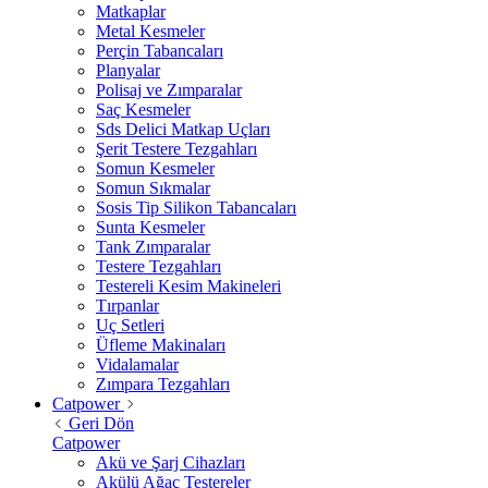
Matkaplar
Metal Kesmeler
Perçin Tabancaları
Planyalar
Polisaj ve Zımparalar
Saç Kesmeler
Sds Delici Matkap Uçları
Şerit Testere Tezgahları
Somun Kesmeler
Somun Sıkmalar
Sosis Tip Silikon Tabancaları
Sunta Kesmeler
Tank Zımparalar
Testere Tezgahları
Testereli Kesim Makineleri
Tırpanlar
Uç Setleri
Üfleme Makinaları
Vidalamalar
Zımpara Tezgahları
Catpower
Geri Dön
Catpower
Akü ve Şarj Cihazları
Akülü Ağaç Testereler