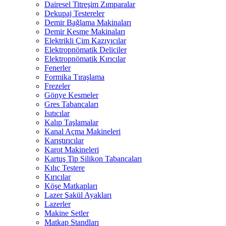
Dairesel Titreşim Zımparalar
Dekupaj Testereler
Demir Bağlama Makinaları
Demir Kesme Makinaları
Elektrikli Çim Kazıyıcılar
Elektropnömatik Deliciler
Elektropnömatik Kırıcılar
Fenerler
Formika Tıraşlama
Frezeler
Gönye Kesmeler
Gres Tabancaları
Isıtıcılar
Kalıp Taşlamalar
Kanal Açma Makineleri
Karıştırıcılar
Karot Makineleri
Kartuş Tip Silikon Tabancaları
Kılıç Testere
Kırıcılar
Köşe Matkapları
Lazer Şakül Ayakları
Lazerler
Makine Setler
Matkap Standları