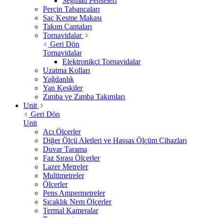
Segman Penseleri
Perçin Tabancaları
Saç Kesme Makası
Takım Çantaları
Tornavidalar
Geri Dön
Tornavidalar
Elektronikçi Tornavidalar
Uzatma Kolları
Yağdanlık
Yan Keskiler
Zımba ve Zımba Takımları
Unit
Geri Dön
Unit
Açı Ölçerler
Diğer Ölçü Aletleri ve Hassas Ölçüm Cihazları
Duvar Tarama
Faz Sırası Ölçerler
Lazer Metreler
Multimetreler
Ölçerler
Pens Ampermetreler
Sıcaklık Nem Ölçerler
Termal Kameralar