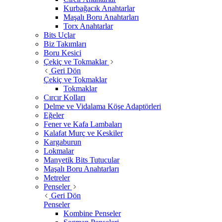
Kurbağacık Anahtarlar
Maşalı Boru Anahtarları
Torx Anahtarlar
Bits Uçlar
Biz Takımları
Boru Kesici
Çekiç ve Tokmaklar
Geri Dön
Çekiç ve Tokmaklar
Tokmaklar
Cırcır Kolları
Delme ve Vidalama Köşe Adaptörleri
Eğeler
Fener ve Kafa Lambaları
Kalafat Murç ve Keskiler
Kargaburun
Lokmalar
Manyetik Bits Tutucular
Maşalı Boru Anahtarları
Metreler
Penseler
Geri Dön
Penseler
Kombine Penseler