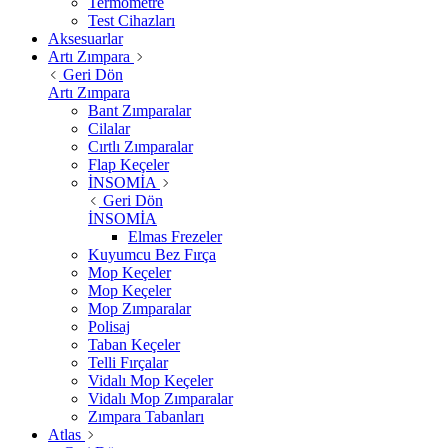
Termometre
Test Cihazları
Aksesuarlar
Artı Zımpara
Geri Dön
Artı Zımpara
Bant Zımparalar
Cilalar
Cırtlı Zımparalar
Flap Keçeler
İNSOMİA
Geri Dön
İNSOMİA
Elmas Frezeler
Kuyumcu Bez Fırça
Mop Keçeler
Mop Keçeler
Mop Zımparalar
Polisaj
Taban Keçeler
Telli Fırçalar
Vidalı Mop Keçeler
Vidalı Mop Zımparalar
Zımpara Tabanları
Atlas