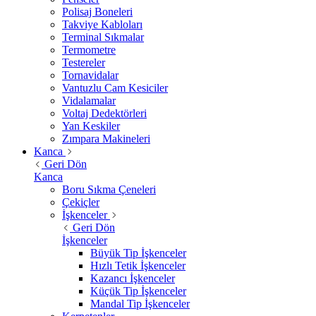
Polisaj Boneleri
Takviye Kabloları
Terminal Sıkmalar
Termometre
Testereler
Tornavidalar
Vantuzlu Cam Kesiciler
Vidalamalar
Voltaj Dedektörleri
Yan Keskiler
Zımpara Makineleri
Kanca
Geri Dön
Kanca
Boru Sıkma Çeneleri
Çekiçler
İşkenceler
Geri Dön
İşkenceler
Büyük Tip İşkenceler
Hızlı Tetik İşkenceler
Kazancı İşkenceler
Küçük Tip İşkenceler
Mandal Tip İşkenceler