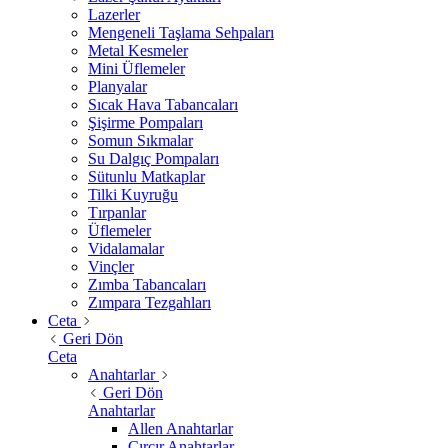
Lazerler
Mengeneli Taşlama Sehpaları
Metal Kesmeler
Mini Üflemeler
Planyalar
Sıcak Hava Tabancaları
Şişirme Pompaları
Somun Sıkmalar
Su Dalgıç Pompaları
Sütunlu Matkaplar
Tilki Kuyruğu
Tırpanlar
Üflemeler
Vidalamalar
Vinçler
Zımba Tabancaları
Zımpara Tezgahları
Ceta
Geri Dön
Ceta
Anahtarlar
Geri Dön
Anahtarlar
Allen Anahtarlar
Cırcır Anahtarlar