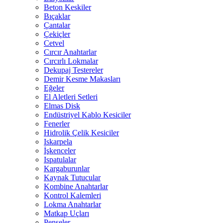
Beton Keskiler
Bıçaklar
Çantalar
Çekiçler
Cetvel
Cırcır Anahtarlar
Cırcırlı Lokmalar
Dekupaj Testereler
Demir Kesme Makasları
Eğeler
El Aletleri Setleri
Elmas Disk
Endüstriyel Kablo Kesiciler
Fenerler
Hidrolik Çelik Kesiciler
Iskarpela
İşkenceler
Ispatulalar
Kargaburunlar
Kaynak Tutucular
Kombine Anahtarlar
Kontrol Kalemleri
Lokma Anahtarlar
Matkap Uçları
Penseler