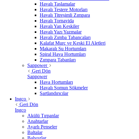
Havalı Taşlamalar
Havalı Testere Motorları
Havalı Titreşimli Zımpara
Havalı Tornavida
Havalı Yan Keskiler
Havalı Yazı Yazmalar
Havalı Zımba Tabancaları
Kalafat Murç ve Keski El Aletleri
Makaralı Su Hortumları
Spiral Hava Hortumları
Zımpara Tabanları
Sappower
Geri Dön
Sappower
Hava Hortumları
Havalı Somun Sökmeler
Şartlandırıcılar
Ingco
Geri Dön
Ingco
Akülü Tırpanlar
Anahtarlar
Ayarlı Penseler
Baltalar
Balyozlar