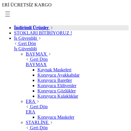
ÜCRETSİZ KARGO
İndirimli Ürünler
STOKLARI BİTİRİYORUZ !
İş Güvenliği
Geri Dön
İş Güvenliği
BAYMAX
Geri Dön
BAYMAX
Kaynak Maskeleri
Koruyucu Ayakkabılar
Koruyucu Baretler
Koruyucu Eldivenler
Koruyucu Gözlükler
Koruyucu Kulaklıklar
ERA
Geri Dön
ERA
Koruyucu Maskeler
STARLİNE
Geri Dön