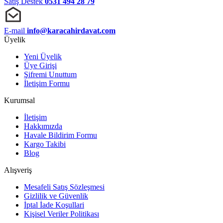
Satış Destek
0531 494 28 79
E-mail
info@karacahirdavat.com
Üyelik
Yeni Üyelik
Üye Girişi
Şifremi Unuttum
İletişim Formu
Kurumsal
İletişim
Hakkımızda
Havale Bildirim Formu
Kargo Takibi
Blog
Alışveriş
Mesafeli Satış Sözleşmesi
Gizlilik ve Güvenlik
İptal İade Koşullari
Kişisel Veriler Politikası