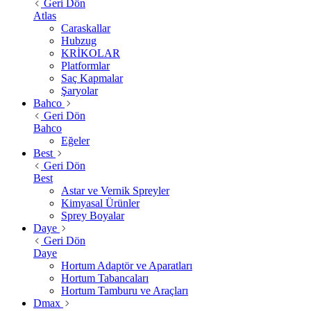
Geri Dön
Atlas
Caraskallar
Hubzug
KRİKOLAR
Platformlar
Saç Kapmalar
Şaryolar
Bahco
Geri Dön
Bahco
Eğeler
Best
Geri Dön
Best
Astar ve Vernik Spreyler
Kimyasal Ürünler
Sprey Boyalar
Daye
Geri Dön
Daye
Hortum Adaptör ve Aparatları
Hortum Tabancaları
Hortum Tamburu ve Araçları
Dmax