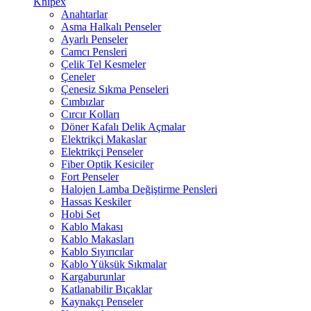
Knipex
Anahtarlar
Asma Halkalı Penseler
Ayarlı Penseler
Camcı Pensleri
Çelik Tel Kesmeler
Çeneler
Çenesiz Sıkma Penseleri
Cımbızlar
Cırcır Kolları
Döner Kafalı Delik Açmalar
Elektrikçi Makaslar
Elektrikçi Penseler
Fiber Optik Kesiciler
Fort Penseler
Halojen Lamba Değiştirme Pensleri
Hassas Keskiler
Hobi Set
Kablo Makası
Kablo Makasları
Kablo Sıyırıcılar
Kablo Yüksük Sıkmalar
Kargaburunlar
Katlanabilir Bıçaklar
Kaynakçı Penseler