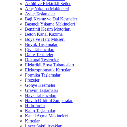
Akülü ve Elektrikli Setler
Araç Yıkama Makineleri
Avuç Taşlamalar
Bağ Kesme ve Dal Kesmeler
Basınçlı Yıkama Makineleri
Benzinli Kesim Motorları
Beton Kanal Kazıma
Boya ve Harç Mikseri
Büyük Taşlamalar
Çivi Tabancaları
Daire Testereler
Dekupaj Testereler
Elektrikli Boya Tabancaları
Elektropnömatik Kırıcılar
Formika Taşlamalar
Frezeler
Gönye Kesmeler
Gravür Taşlamalar
Hava Tabancaları
Havalı Orbitral Zımparalar
Hidroforlar
Kalıp Taşlamalar
Kanal Açma Makineleri
Kırıcılar
Lazer Şakül Ayakları