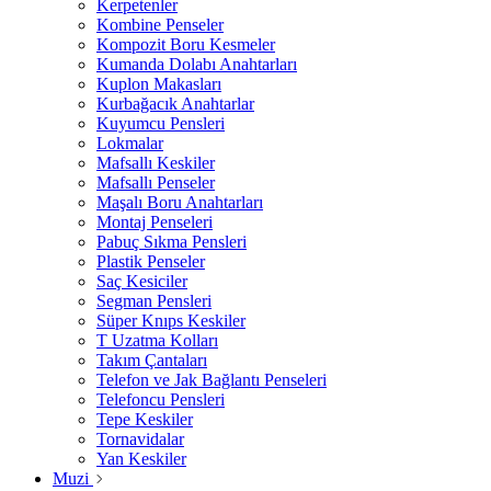
Kerpetenler
Kombine Penseler
Kompozit Boru Kesmeler
Kumanda Dolabı Anahtarları
Kuplon Makasları
Kurbağacık Anahtarlar
Kuyumcu Pensleri
Lokmalar
Mafsallı Keskiler
Mafsallı Penseler
Maşalı Boru Anahtarları
Montaj Penseleri
Pabuç Sıkma Pensleri
Plastik Penseler
Saç Kesiciler
Segman Pensleri
Süper Knıps Keskiler
T Uzatma Kolları
Takım Çantaları
Telefon ve Jak Bağlantı Penseleri
Telefoncu Pensleri
Tepe Keskiler
Tornavidalar
Yan Keskiler
Muzi