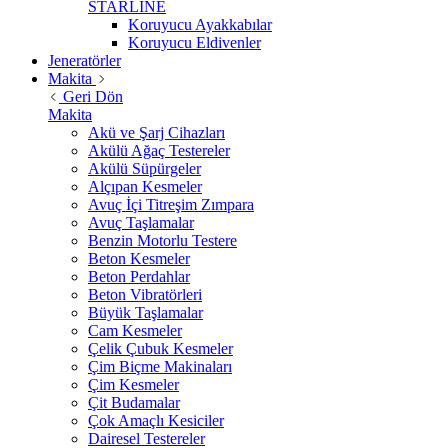
STARLİNE
Koruyucu Ayakkabılar
Koruyucu Eldivenler
Jeneratörler
Makita
Geri Dön
Makita
Akü ve Şarj Cihazları
Akülü Ağaç Testereler
Akülü Süpürgeler
Alçıpan Kesmeler
Avuç İçi Titreşim Zımpara
Avuç Taşlamalar
Benzin Motorlu Testere
Beton Kesmeler
Beton Perdahlar
Beton Vibratörleri
Büyük Taşlamalar
Cam Kesmeler
Çelik Çubuk Kesmeler
Çim Biçme Makinaları
Çim Kesmeler
Çit Budamalar
Çok Amaçlı Kesiciler
Dairesel Testereler