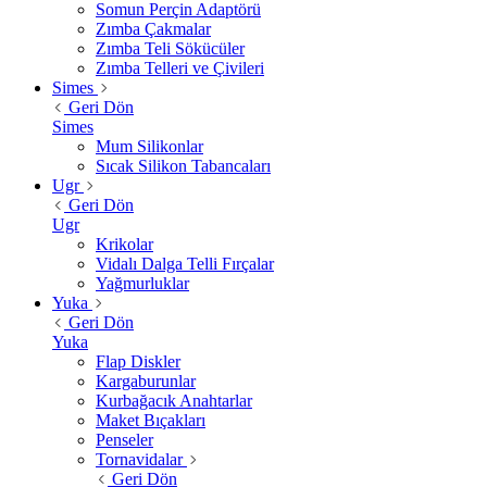
Somun Perçin Adaptörü
Zımba Çakmalar
Zımba Teli Sökücüler
Zımba Telleri ve Çivileri
Simes
Geri Dön
Simes
Mum Silikonlar
Sıcak Silikon Tabancaları
Ugr
Geri Dön
Ugr
Krikolar
Vidalı Dalga Telli Fırçalar
Yağmurluklar
Yuka
Geri Dön
Yuka
Flap Diskler
Kargaburunlar
Kurbağacık Anahtarlar
Maket Bıçakları
Penseler
Tornavidalar
Geri Dön