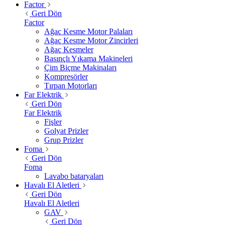
Factor
Geri Dön
Factor
Ağaç Kesme Motor Palaları
Ağaç Kesme Motor Zincirleri
Ağaç Kesmeler
Basınçlı Yıkama Makineleri
Çim Biçme Makinaları
Kompresörler
Tırpan Motorları
Far Elektrik
Geri Dön
Far Elektrik
Fişler
Golyat Prizler
Grup Prizler
Foma
Geri Dön
Foma
Lavabo bataryaları
Havalı El Aletleri
Geri Dön
Havalı El Aletleri
GAV
Geri Dön