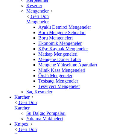
Kerpetenler
Keserler
Mengeneler
Geri Dön
Mengeneler
Ayaklı Demirci Mengeneler
Boru Mengene Sehpaları
Boru Mengeneleri
Ekonomik Mengeneler
Köşe Kaynak Mengeneler
Matkap Mengeneleri
Mengene Döner Tabla
Mengene Yükseltme Aparatları
Minik Kasa Mengeneleri
Örslü Mengeneler
Tesisatçı Mengeneler
Tesviyeci Mengeneler
Saç Kesmeler
Karcher
Geri Dön
Karcher
Su Dalgıç Pompaları
Yıkama Makineleri
Knipex
Geri Dön