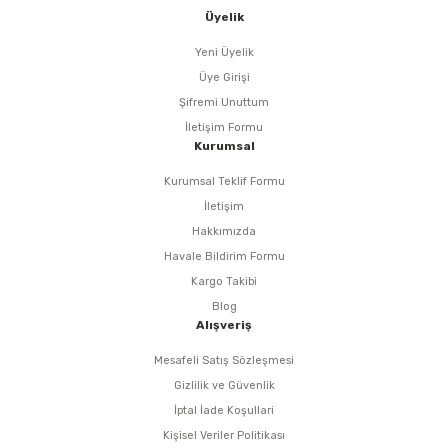
i
r
htarları
Zımpara Tabanları
Üyelik
kon Tabancaları
aları
ri
Yeni Üyelik
Üye Girişi
lar
esiciler
nsleri
Şifremi Unuttum
İletişim Formu
Kurumsal
r
Kurumsal Teklif Formu
ı
leri
İletişim
Hakkımızda
kları
ri
Havale Bildirim Formu
Kargo Takibi
leri
kiler
Blog
Alışveriş
rı
Mesafeli Satış Sözleşmesi
Gizlilik ve Güvenlik
rı
arı
ı
İptal İade Koşullari
Kişisel Veriler Politikası
ları
Bağlantı Penseleri