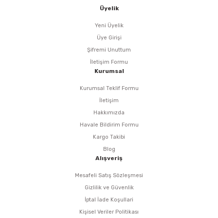
i
r
htarları
Zımpara Tabanları
Üyelik
kon Tabancaları
aları
ri
Yeni Üyelik
Üye Girişi
lar
esiciler
nsleri
Şifremi Unuttum
İletişim Formu
Kurumsal
r
Kurumsal Teklif Formu
ı
leri
İletişim
Hakkımızda
kları
ri
Havale Bildirim Formu
Kargo Takibi
leri
kiler
Blog
Alışveriş
rı
Mesafeli Satış Sözleşmesi
Gizlilik ve Güvenlik
rı
arı
ı
İptal İade Koşullari
Kişisel Veriler Politikası
ları
Bağlantı Penseleri