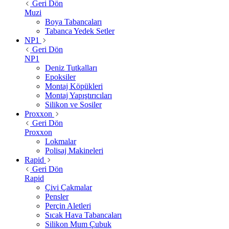
Geri Dön
Muzi
Boya Tabancaları
Tabanca Yedek Setler
NP1
Geri Dön
NP1
Deniz Tutkalları
Epoksiler
Montaj Köpükleri
Montaj Yapıştırıcıları
Silikon ve Sosiler
Proxxon
Geri Dön
Proxxon
Lokmalar
Polisaj Makineleri
Rapid
Geri Dön
Rapid
Çivi Çakmalar
Pensler
Perçin Aletleri
Sıcak Hava Tabancaları
Silikon Mum Çubuk