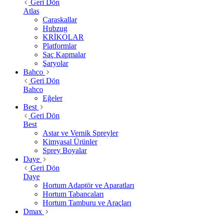
Geri Dön
Atlas
Caraskallar
Hubzug
KRİKOLAR
Platformlar
Saç Kapmalar
Şaryolar
Bahco
Geri Dön
Bahco
Eğeler
Best
Geri Dön
Best
Astar ve Vernik Spreyler
Kimyasal Ürünler
Sprey Boyalar
Daye
Geri Dön
Daye
Hortum Adaptör ve Aparatları
Hortum Tabancaları
Hortum Tamburu ve Araçları
Dmax