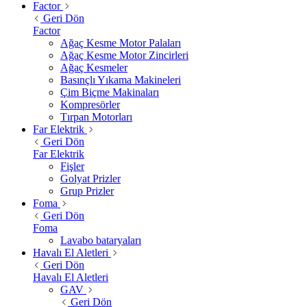
Factor
Geri Dön
Factor
Ağaç Kesme Motor Palaları
Ağaç Kesme Motor Zincirleri
Ağaç Kesmeler
Basınçlı Yıkama Makineleri
Çim Biçme Makinaları
Kompresörler
Tırpan Motorları
Far Elektrik
Geri Dön
Far Elektrik
Fişler
Golyat Prizler
Grup Prizler
Foma
Geri Dön
Foma
Lavabo bataryaları
Havalı El Aletleri
Geri Dön
Havalı El Aletleri
GAV
Geri Dön