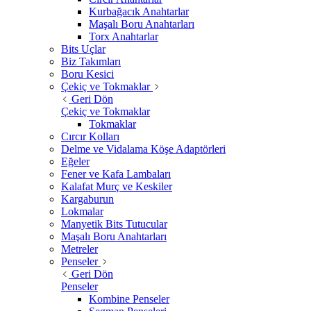
Kurbağacık Anahtarlar
Maşalı Boru Anahtarları
Torx Anahtarlar
Bits Uçlar
Biz Takımları
Boru Kesici
Çekiç ve Tokmaklar
Geri Dön
Çekiç ve Tokmaklar
Tokmaklar
Cırcır Kolları
Delme ve Vidalama Köşe Adaptörleri
Eğeler
Fener ve Kafa Lambaları
Kalafat Murç ve Keskiler
Kargaburun
Lokmalar
Manyetik Bits Tutucular
Maşalı Boru Anahtarları
Metreler
Penseler
Geri Dön
Penseler
Kombine Penseler