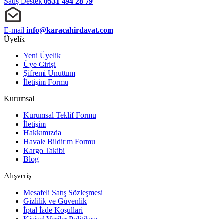
Satış Destek
0531 494 28 79
E-mail
info@karacahirdavat.com
Üyelik
Yeni Üyelik
Üye Girişi
Şifremi Unuttum
İletişim Formu
Kurumsal
Kurumsal Teklif Formu
İletişim
Hakkımızda
Havale Bildirim Formu
Kargo Takibi
Blog
Alışveriş
Mesafeli Satış Sözleşmesi
Gizlilik ve Güvenlik
İptal İade Koşullari
Kişisel Veriler Politikası