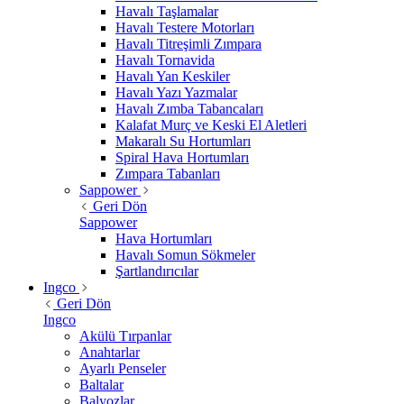
Havalı Taşlamalar
Havalı Testere Motorları
Havalı Titreşimli Zımpara
Havalı Tornavida
Havalı Yan Keskiler
Havalı Yazı Yazmalar
Havalı Zımba Tabancaları
Kalafat Murç ve Keski El Aletleri
Makaralı Su Hortumları
Spiral Hava Hortumları
Zımpara Tabanları
Sappower
Geri Dön
Sappower
Hava Hortumları
Havalı Somun Sökmeler
Şartlandırıcılar
Ingco
Geri Dön
Ingco
Akülü Tırpanlar
Anahtarlar
Ayarlı Penseler
Baltalar
Balyozlar