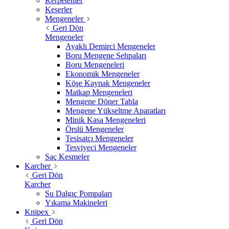
Kerpetenler
Keserler
Mengeneler
Geri Dön
Mengeneler
Ayaklı Demirci Mengeneler
Boru Mengene Sehpaları
Boru Mengeneleri
Ekonomik Mengeneler
Köşe Kaynak Mengeneler
Matkap Mengeneleri
Mengene Döner Tabla
Mengene Yükseltme Aparatları
Minik Kasa Mengeneleri
Örslü Mengeneler
Tesisatçı Mengeneler
Tesviyeci Mengeneler
Saç Kesmeler
Karcher
Geri Dön
Karcher
Su Dalgıç Pompaları
Yıkama Makineleri
Knipex
Geri Dön