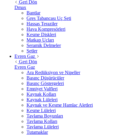
Geri Dön
Dmax
Bantlar
Gres Tabancası Uç Seti
Hassas Teraziler
Hava Kompresörleri
Kesme Diskleri
Matkap Uçları
Seramik Delmeler
Setler
Evren Gaz
Geri Dön
Evren Gaz
Ara Redüksiyon ve Nipeller
Basınç Düşürücüler
Basınç Göstergeleri
Emniyet Valfleri
Kaynak Kolları
Kaynak Lüleleri
Kaynak ve Kesme Hamlaç Aletleri
Kesme Lüleleri
Tavlama Boyunları
Tavlama Kolları
Tavlama Lüleleri
Tutamaklar