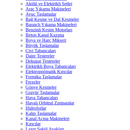
Akülü ve Elektrikli Setler
Araç Yıkama Makineleri
Avuç Taşlamalar
Bağ Kesme ve Dal Kesmeler
Basınçlı Yıkama Makineleri
Benzinli Kesim Motorları
Beton Kanal Kazıma
Boya ve Harç Mikseri
Büyük Taşlamalar
Çivi Tabancaları
Daire Testereler
Dekupaj Testereler
Elektrikli Boya Tabancaları
Elektropnömatik Kırıcılar
Formika Taşlamalar
Frezeler
Gönye Kesmeler
Gravür Taşlamalar
Hava Tabancaları
Havalı Orbitral Zımparalar
Hidroforlar
Kalıp Taşlamalar
Kanal Açma Makineleri
Kırıcılar
Lazer Şakül Ayakları