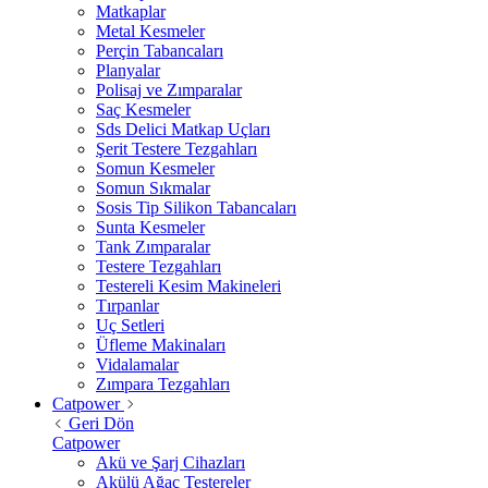
Matkaplar
Metal Kesmeler
Perçin Tabancaları
Planyalar
Polisaj ve Zımparalar
Saç Kesmeler
Sds Delici Matkap Uçları
Şerit Testere Tezgahları
Somun Kesmeler
Somun Sıkmalar
Sosis Tip Silikon Tabancaları
Sunta Kesmeler
Tank Zımparalar
Testere Tezgahları
Testereli Kesim Makineleri
Tırpanlar
Uç Setleri
Üfleme Makinaları
Vidalamalar
Zımpara Tezgahları
Catpower
Geri Dön
Catpower
Akü ve Şarj Cihazları
Akülü Ağaç Testereler