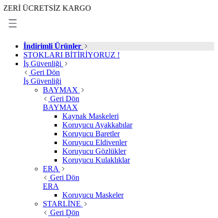
 ÜCRETSİZ KARGO
İndirimli Ürünler
STOKLARI BİTİRİYORUZ !
İş Güvenliği
Geri Dön
İş Güvenliği
BAYMAX
Geri Dön
BAYMAX
Kaynak Maskeleri
Koruyucu Ayakkabılar
Koruyucu Baretler
Koruyucu Eldivenler
Koruyucu Gözlükler
Koruyucu Kulaklıklar
ERA
Geri Dön
ERA
Koruyucu Maskeler
STARLİNE
Geri Dön