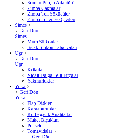
Somun Perçin Adaptörü
Zımba Çakmalar
Zımba Teli Sökücüler
Zımba Telleri ve Çivileri
Simes
Geri Dön
Simes
Mum Silikonlar
Sıcak Silikon Tabancaları
Ugr
Geri Dön
Ugr
Krikolar
Vidalı Dalga Telli Fırçalar
Yağmurluklar
Yuka
Geri Dön
Yuka
Flap Diskler
Kargaburunlar
Kurbağacık Anahtarlar
Maket Bıçakları
Penseler
Tornavidalar
Geri Dön