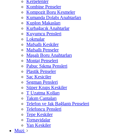
Kerpetenler
Kombine Penseler
Kompozit Boru Kesmeler
Kumanda Dolabı Anahtarları
Kuplon Makasları
Kurbağacık Anahtarlar
Kuyumcu Pensleri
Lokmalar
Mafsallı Keskiler
Mafsallı Penseler
Maşalı Boru Anahtarları
Montaj Penseleri
Pabuç Sıkma Pensleri
Plastik Penseler
Saç Kesiciler
Segman Pensleri
Süper Knıps Keskiler
T Uzatma Kolları
Takım Çantaları
Telefon ve Jak Bağlantı Penseleri
Telefoncu Pensleri
Tepe Keskiler
Tornavidalar
Yan Keskiler
Muzi