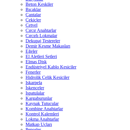
Beton Keskiler
Bıçaklar
Çantalar
Çekiçler
Cetvel
Cırcır Anahtarlar
Cırcırlı Lokmalar
Dekupaj Testereler
Demir Kesme Makasları
Eğeler
El Aletleri Setleri
Elmas Disk
Endüstriyel Kablo Kesiciler
Fenerler
Hidrolik Çelik Kesiciler
Iskarpela
İşkenceler
Ispatulalar
Kargaburunlar
Kaynak Tutucular
Kombine Anahtarlar
Kontrol Kalemleri
Lokma Anahtarlar
Matkap Uçları
Penseler