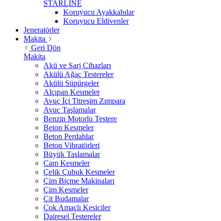
STARLİNE
Koruyucu Ayakkabılar
Koruyucu Eldivenler
Jeneratörler
Makita
Geri Dön
Makita
Akü ve Şarj Cihazları
Akülü Ağaç Testereler
Akülü Süpürgeler
Alçıpan Kesmeler
Avuç İçi Titreşim Zımpara
Avuç Taşlamalar
Benzin Motorlu Testere
Beton Kesmeler
Beton Perdahlar
Beton Vibratörleri
Büyük Taşlamalar
Cam Kesmeler
Çelik Çubuk Kesmeler
Çim Biçme Makinaları
Çim Kesmeler
Çit Budamalar
Çok Amaçlı Kesiciler
Dairesel Testereler