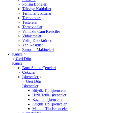
Polisaj Boneleri
Takviye Kabloları
Terminal Sıkmalar
Termometre
Testereler
Tornavidalar
Vantuzlu Cam Kesiciler
Vidalamalar
Voltaj Dedektörleri
Yan Keskiler
Zımpara Makineleri
Kanca
Geri Dön
Kanca
Boru Sıkma Çeneleri
Çekiçler
İşkenceler
Geri Dön
İşkenceler
Büyük Tip İşkenceler
Hızlı Tetik İşkenceler
Kazancı İşkenceler
Küçük Tip İşkenceler
Mandal Tip İşkenceler