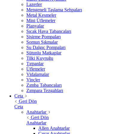
Lazerler
Mengeneli Taşlama Sehpaları
Metal Kesmeler
Mini Üflemeler
Planyalar
Sıcak Hava Tabancaları
Şişirme Pompaları
Somun Sıkmalar
Su Dalgıç Pompaları
Sütunlu Matkaplar
Tilki Kuyruğu
Tırpanlar
Üflemeler
Vidalamalar
Vinçler
Zımba Tabancaları
Zımpara Tezgahları
Ceta
Geri Dön
Ceta
Anahtarlar
Geri Dön
Anahtarlar
Allen Anahtarlar
Cırcır Anahtarlar