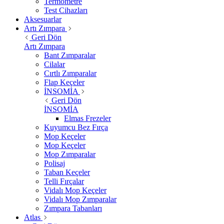
Termometre
Test Cihazları
Aksesuarlar
Artı Zımpara
Geri Dön
Artı Zımpara
Bant Zımparalar
Cilalar
Cırtlı Zımparalar
Flap Keçeler
İNSOMİA
Geri Dön
İNSOMİA
Elmas Frezeler
Kuyumcu Bez Fırça
Mop Keçeler
Mop Keçeler
Mop Zımparalar
Polisaj
Taban Keçeler
Telli Fırçalar
Vidalı Mop Keçeler
Vidalı Mop Zımparalar
Zımpara Tabanları
Atlas