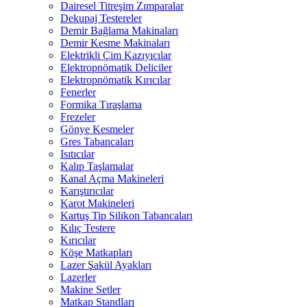
Dairesel Titreşim Zımparalar
Dekupaj Testereler
Demir Bağlama Makinaları
Demir Kesme Makinaları
Elektrikli Çim Kazıyıcılar
Elektropnömatik Deliciler
Elektropnömatik Kırıcılar
Fenerler
Formika Tıraşlama
Frezeler
Gönye Kesmeler
Gres Tabancaları
Isıtıcılar
Kalıp Taşlamalar
Kanal Açma Makineleri
Karıştırıcılar
Karot Makineleri
Kartuş Tip Silikon Tabancaları
Kılıç Testere
Kırıcılar
Köşe Matkapları
Lazer Şakül Ayakları
Lazerler
Makine Setler
Matkap Standları