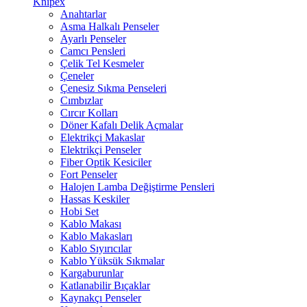
Knipex
Anahtarlar
Asma Halkalı Penseler
Ayarlı Penseler
Camcı Pensleri
Çelik Tel Kesmeler
Çeneler
Çenesiz Sıkma Penseleri
Cımbızlar
Cırcır Kolları
Döner Kafalı Delik Açmalar
Elektrikçi Makaslar
Elektrikçi Penseler
Fiber Optik Kesiciler
Fort Penseler
Halojen Lamba Değiştirme Pensleri
Hassas Keskiler
Hobi Set
Kablo Makası
Kablo Makasları
Kablo Sıyırıcılar
Kablo Yüksük Sıkmalar
Kargaburunlar
Katlanabilir Bıçaklar
Kaynakçı Penseler