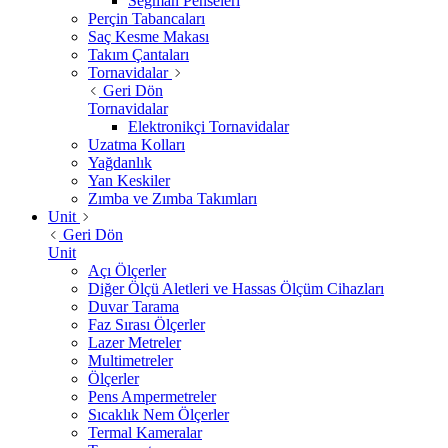
Segman Penseleri
Perçin Tabancaları
Saç Kesme Makası
Takım Çantaları
Tornavidalar
Geri Dön
Tornavidalar
Elektronikçi Tornavidalar
Uzatma Kolları
Yağdanlık
Yan Keskiler
Zımba ve Zımba Takımları
Unit
Geri Dön
Unit
Açı Ölçerler
Diğer Ölçü Aletleri ve Hassas Ölçüm Cihazları
Duvar Tarama
Faz Sırası Ölçerler
Lazer Metreler
Multimetreler
Ölçerler
Pens Ampermetreler
Sıcaklık Nem Ölçerler
Termal Kameralar