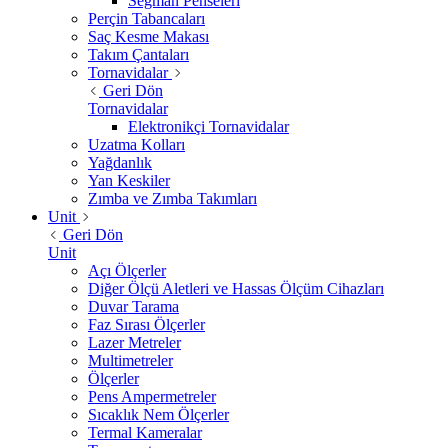
Segman Penseleri
Perçin Tabancaları
Saç Kesme Makası
Takım Çantaları
Tornavidalar
Geri Dön
Tornavidalar
Elektronikçi Tornavidalar
Uzatma Kolları
Yağdanlık
Yan Keskiler
Zımba ve Zımba Takımları
Unit
Geri Dön
Unit
Açı Ölçerler
Diğer Ölçü Aletleri ve Hassas Ölçüm Cihazları
Duvar Tarama
Faz Sırası Ölçerler
Lazer Metreler
Multimetreler
Ölçerler
Pens Ampermetreler
Sıcaklık Nem Ölçerler
Termal Kameralar