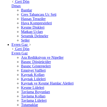
Geri Dön
Dmax
Bantlar
Gres Tabancası Uç Seti
Hassas Teraziler
Hava Kompresörleri
Kesme Diskleri
Matkap Uçları
Seramik Delmeler
Setler
Evren Gaz
Geri Dön
Evren Gaz
Ara Redüksiyon ve Nipeller
Basınç Düşürücüler
Basınç Göstergeleri
Emniyet Valfleri
Kaynak Kolları
Kaynak Lüleleri
Kaynak ve Kesme Hamlaç Aletleri
Kesme Lüleleri
Tavlama Boyunları
Tavlama Kolları
Tavlama Lüleleri
Tutamaklar