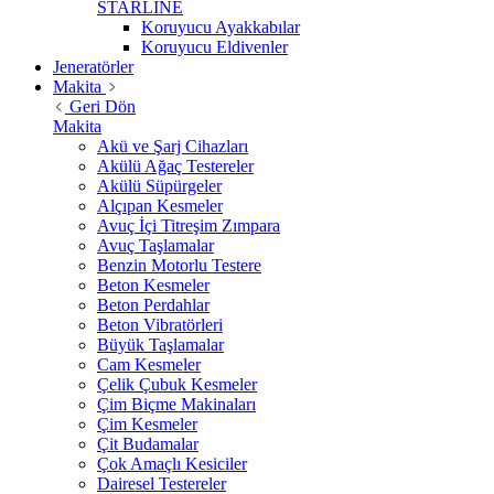
STARLİNE
Koruyucu Ayakkabılar
Koruyucu Eldivenler
Jeneratörler
Makita
Geri Dön
Makita
Akü ve Şarj Cihazları
Akülü Ağaç Testereler
Akülü Süpürgeler
Alçıpan Kesmeler
Avuç İçi Titreşim Zımpara
Avuç Taşlamalar
Benzin Motorlu Testere
Beton Kesmeler
Beton Perdahlar
Beton Vibratörleri
Büyük Taşlamalar
Cam Kesmeler
Çelik Çubuk Kesmeler
Çim Biçme Makinaları
Çim Kesmeler
Çit Budamalar
Çok Amaçlı Kesiciler
Dairesel Testereler