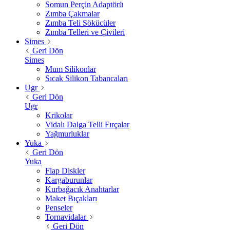
Somun Perçin Adaptörü
Zımba Çakmalar
Zımba Teli Sökücüler
Zımba Telleri ve Çivileri
Simes
Geri Dön
Simes
Mum Silikonlar
Sıcak Silikon Tabancaları
Ugr
Geri Dön
Ugr
Krikolar
Vidalı Dalga Telli Fırçalar
Yağmurluklar
Yuka
Geri Dön
Yuka
Flap Diskler
Kargaburunlar
Kurbağacık Anahtarlar
Maket Bıçakları
Penseler
Tornavidalar
Geri Dön