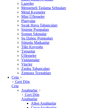
Lazerler
Mengeneli Taşlama Sehpaları
Metal Kesmeler
Mini Üflemeler
Planyalar
Sıcak Hava Tabancaları
Şişirme Pompaları
Somun Sıkmalar
Su Dalgıç Pompaları
Sütunlu Matkaplar
Tilki Kuyruğu
Tırpanlar
Üflemeler
Vidalamalar
Vinçler
Zımba Tabancaları
Zımpara Tezgahları
Ceta
Geri Dön
Ceta
Anahtarlar
Geri Dön
Anahtarlar
Allen Anahtarlar
Cırcır Anahtarlar