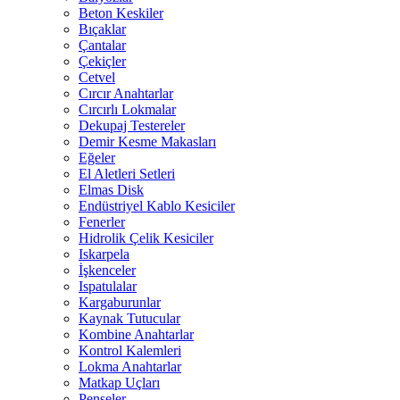
Beton Keskiler
Bıçaklar
Çantalar
Çekiçler
Cetvel
Cırcır Anahtarlar
Cırcırlı Lokmalar
Dekupaj Testereler
Demir Kesme Makasları
Eğeler
El Aletleri Setleri
Elmas Disk
Endüstriyel Kablo Kesiciler
Fenerler
Hidrolik Çelik Kesiciler
Iskarpela
İşkenceler
Ispatulalar
Kargaburunlar
Kaynak Tutucular
Kombine Anahtarlar
Kontrol Kalemleri
Lokma Anahtarlar
Matkap Uçları
Penseler