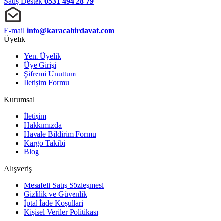
Satış Destek
0531 494 28 79
E-mail
info@karacahirdavat.com
Üyelik
Yeni Üyelik
Üye Girişi
Şifremi Unuttum
İletişim Formu
Kurumsal
İletişim
Hakkımızda
Havale Bildirim Formu
Kargo Takibi
Blog
Alışveriş
Mesafeli Satış Sözleşmesi
Gizlilik ve Güvenlik
İptal İade Koşullari
Kişisel Veriler Politikası