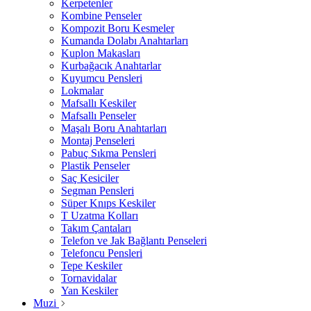
Kerpetenler
Kombine Penseler
Kompozit Boru Kesmeler
Kumanda Dolabı Anahtarları
Kuplon Makasları
Kurbağacık Anahtarlar
Kuyumcu Pensleri
Lokmalar
Mafsallı Keskiler
Mafsallı Penseler
Maşalı Boru Anahtarları
Montaj Penseleri
Pabuç Sıkma Pensleri
Plastik Penseler
Saç Kesiciler
Segman Pensleri
Süper Knıps Keskiler
T Uzatma Kolları
Takım Çantaları
Telefon ve Jak Bağlantı Penseleri
Telefoncu Pensleri
Tepe Keskiler
Tornavidalar
Yan Keskiler
Muzi