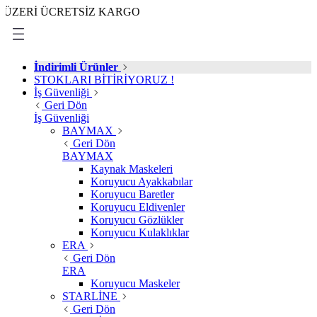
İ ÜCRETSİZ KARGO
İndirimli Ürünler
STOKLARI BİTİRİYORUZ !
İş Güvenliği
Geri Dön
İş Güvenliği
BAYMAX
Geri Dön
BAYMAX
Kaynak Maskeleri
Koruyucu Ayakkabılar
Koruyucu Baretler
Koruyucu Eldivenler
Koruyucu Gözlükler
Koruyucu Kulaklıklar
ERA
Geri Dön
ERA
Koruyucu Maskeler
STARLİNE
Geri Dön