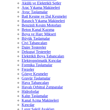
Akülü ve Elektrikli Setler
Araç Yıkama Makineleri
Avuç Taşlamalar
Bağ Kesme ve Dal Kesmeler
Basınçlı Yıkama Makineleri
Benzinli Kesim Motorları
Beton Kanal Kazıma
Boya ve Harç Mikseri
Büyük Taşlamalar
Çivi Tabancaları
Daire Testereler
Dekupaj Testereler
Elektrikli Boya Tabancaları
Elektropnömatik Kırıcılar
Formika Taşlamalar
Frezeler
Gönye Kesmeler
Gravür Taşlamalar
Hava Tabancaları
Havalı Orbitral Zımparalar
Hidroforlar
Kalıp Taşlamalar
Kanal Açma Makineleri
Kırıcılar
Lazer Şakül Ayakları