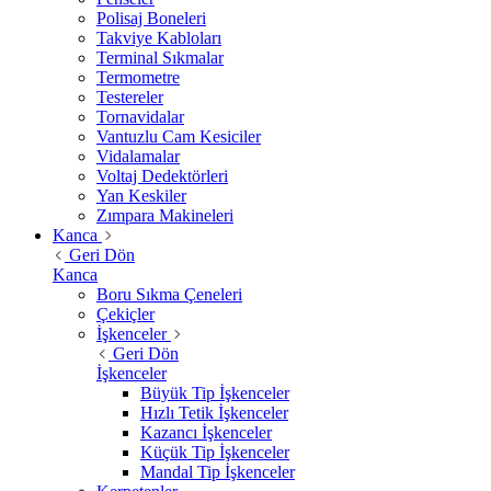
Polisaj Boneleri
Takviye Kabloları
Terminal Sıkmalar
Termometre
Testereler
Tornavidalar
Vantuzlu Cam Kesiciler
Vidalamalar
Voltaj Dedektörleri
Yan Keskiler
Zımpara Makineleri
Kanca
Geri Dön
Kanca
Boru Sıkma Çeneleri
Çekiçler
İşkenceler
Geri Dön
İşkenceler
Büyük Tip İşkenceler
Hızlı Tetik İşkenceler
Kazancı İşkenceler
Küçük Tip İşkenceler
Mandal Tip İşkenceler