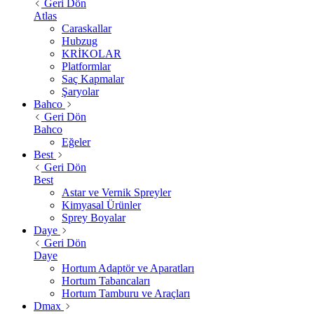
Geri Dön
Atlas
Caraskallar
Hubzug
KRİKOLAR
Platformlar
Saç Kapmalar
Şaryolar
Bahco
Geri Dön
Bahco
Eğeler
Best
Geri Dön
Best
Astar ve Vernik Spreyler
Kimyasal Ürünler
Sprey Boyalar
Daye
Geri Dön
Daye
Hortum Adaptör ve Aparatları
Hortum Tabancaları
Hortum Tamburu ve Araçları
Dmax