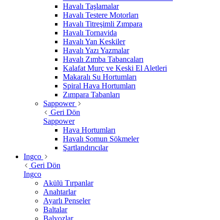
Havalı Taşlamalar
Havalı Testere Motorları
Havalı Titreşimli Zımpara
Havalı Tornavida
Havalı Yan Keskiler
Havalı Yazı Yazmalar
Havalı Zımba Tabancaları
Kalafat Murç ve Keski El Aletleri
Makaralı Su Hortumları
Spiral Hava Hortumları
Zımpara Tabanları
Sappower
Geri Dön
Sappower
Hava Hortumları
Havalı Somun Sökmeler
Şartlandırıcılar
Ingco
Geri Dön
Ingco
Akülü Tırpanlar
Anahtarlar
Ayarlı Penseler
Baltalar
Balyozlar