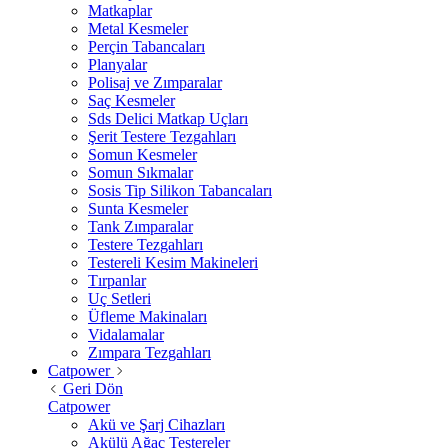
Matkaplar
Metal Kesmeler
Perçin Tabancaları
Planyalar
Polisaj ve Zımparalar
Saç Kesmeler
Sds Delici Matkap Uçları
Şerit Testere Tezgahları
Somun Kesmeler
Somun Sıkmalar
Sosis Tip Silikon Tabancaları
Sunta Kesmeler
Tank Zımparalar
Testere Tezgahları
Testereli Kesim Makineleri
Tırpanlar
Uç Setleri
Üfleme Makinaları
Vidalamalar
Zımpara Tezgahları
Catpower
Geri Dön
Catpower
Akü ve Şarj Cihazları
Akülü Ağaç Testereler