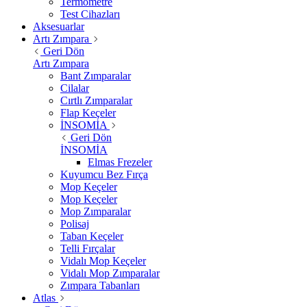
Termometre
Test Cihazları
Aksesuarlar
Artı Zımpara
Geri Dön
Artı Zımpara
Bant Zımparalar
Cilalar
Cırtlı Zımparalar
Flap Keçeler
İNSOMİA
Geri Dön
İNSOMİA
Elmas Frezeler
Kuyumcu Bez Fırça
Mop Keçeler
Mop Keçeler
Mop Zımparalar
Polisaj
Taban Keçeler
Telli Fırçalar
Vidalı Mop Keçeler
Vidalı Mop Zımparalar
Zımpara Tabanları
Atlas