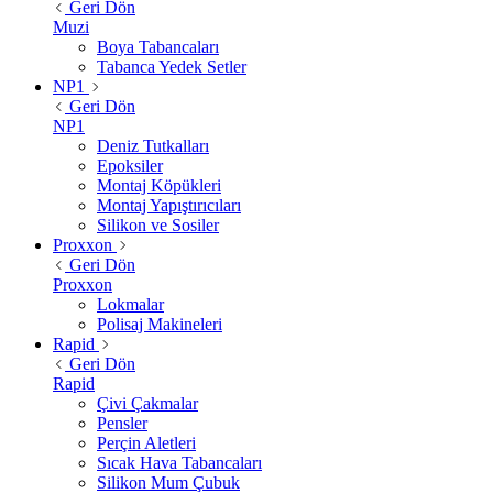
Geri Dön
Muzi
Boya Tabancaları
Tabanca Yedek Setler
NP1
Geri Dön
NP1
Deniz Tutkalları
Epoksiler
Montaj Köpükleri
Montaj Yapıştırıcıları
Silikon ve Sosiler
Proxxon
Geri Dön
Proxxon
Lokmalar
Polisaj Makineleri
Rapid
Geri Dön
Rapid
Çivi Çakmalar
Pensler
Perçin Aletleri
Sıcak Hava Tabancaları
Silikon Mum Çubuk