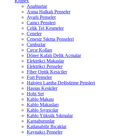
Knipex
Anahtarlar
Asma Halkalı Penseler
Ayarlı Penseler
Camcı Pensleri
Çelik Tel Kesmeler
Çeneler
Çenesiz Sıkma Penseleri
Cımbızlar
Cırcır Kolları
Döner Kafalı Delik Açmalar
Elektrikçi Makaslar
Elektrikçi Penseler
Fiber Optik Kesiciler
Fort Penseler
Halojen Lamba Değiştirme Pensleri
Hassas Keskiler
Hobi Set
Kablo Makası
Kablo Makasları
Kablo Sıyırıcılar
Kablo Yüksük Sıkmalar
Kargaburunlar
Katlanabilir Bıçaklar
Kaynakçı Penseler