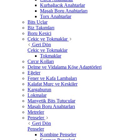
Kurbağacık Anahtarlar
Maşalı Boru Anahtarları
Torx Anahtarlar
Bits Uçlar
Biz Takımları
Boru Kesici
Çekiç ve Tokmaklar
Geri Dön
Çekiç ve Tokmaklar
Tokmaklar
Cırcır Kolları
Delme ve Vidalama Köşe Adaptörleri
Eğeler
Fener ve Kafa Lambaları
Kalafat Murç ve Keskiler
Kargaburun
Lokmalar
Manyetik Bits Tutucular
Maşalı Boru Anahtarları
Metreler
Penseler
Geri Dön
Penseler
Kombine Penseler