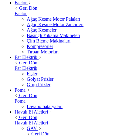
Factor
Geri Dön
Factor
Ağaç Kesme Motor Palaları
Ağaç Kesme Motor Zincirleri
Ağaç Kesmeler
Basınçlı Yıkama Makineleri
Çim Biçme Makinaları
Kompresörler
Tırpan Motorları
Far Elektrik
Geri Dön
Far Elektrik
Fişler
Golyat Prizler
Grup Prizler
Foma
Geri Dön
Foma
Lavabo bataryaları
Havalı El Aletleri
Geri Dön
Havalı El Aletleri
GAV
Geri Dön