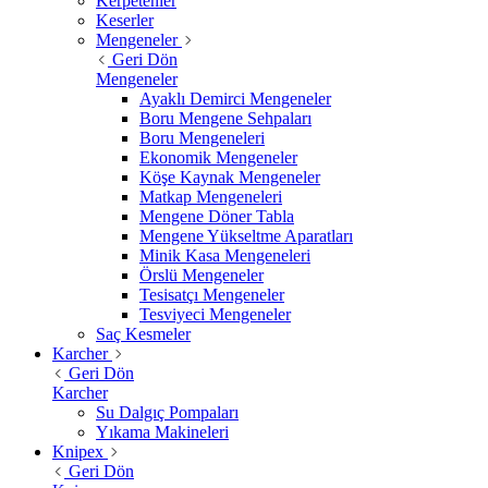
Kerpetenler
Keserler
Mengeneler
Geri Dön
Mengeneler
Ayaklı Demirci Mengeneler
Boru Mengene Sehpaları
Boru Mengeneleri
Ekonomik Mengeneler
Köşe Kaynak Mengeneler
Matkap Mengeneleri
Mengene Döner Tabla
Mengene Yükseltme Aparatları
Minik Kasa Mengeneleri
Örslü Mengeneler
Tesisatçı Mengeneler
Tesviyeci Mengeneler
Saç Kesmeler
Karcher
Geri Dön
Karcher
Su Dalgıç Pompaları
Yıkama Makineleri
Knipex
Geri Dön