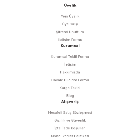
i
r
htarları
Zımpara Tabanları
Üyelik
kon Tabancaları
aları
ri
Yeni Üyelik
Üye Girişi
lar
esiciler
nsleri
Şifremi Unuttum
İletişim Formu
Kurumsal
r
Kurumsal Teklif Formu
ı
leri
İletişim
Hakkımızda
kları
ri
Havale Bildirim Formu
Kargo Takibi
leri
kiler
Blog
Alışveriş
rı
Mesafeli Satış Sözleşmesi
Gizlilik ve Güvenlik
rı
arı
ı
İptal İade Koşullari
Kişisel Veriler Politikası
ları
Bağlantı Penseleri