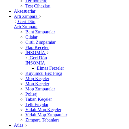
Termometre
Test Cihazları
Aksesuarlar
Artı Zımpara
Geri Dön
Artı Zımpara
Bant Zımparalar
Cilalar
Cırtlı Zımparalar
Flap Keçeler
İNSOMİA
Geri Dön
İNSOMİA
Elmas Frezeler
Kuyumcu Bez Fırça
Mop Keçeler
Mop Keçeler
Mop Zımparalar
Polisaj
Taban Keçeler
Telli Fırçalar
Vidalı Mop Keçeler
Vidalı Mop Zımparalar
Zımpara Tabanları
Atlas