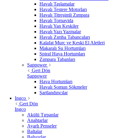
Havalı Taşlamalar
Havalı Testere Motorları
Havalı Titreşimli Zımpara
Havalı Tornavida
Havalı Yan Keskiler
Havalı Yazı Yazmalar
Havalı Zımba Tabancaları
Kalafat Murç ve Keski El Aletleri
Makaralı Su Hortumları
Spiral Hava Hortumları
Zımpara Tabanları
Sappower
Geri Dön
Sappower
Hava Hortumları
Havalı Somun Sökmeler
Şartlandırıcılar
Ingco
Geri Dön
Ingco
Akülü Tırpanlar
Anahtarlar
Ayarlı Penseler
Baltalar
Balyozlar