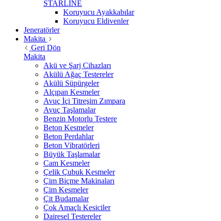
STARLİNE
Koruyucu Ayakkabılar
Koruyucu Eldivenler
Jeneratörler
Makita
Geri Dön
Makita
Akü ve Şarj Cihazları
Akülü Ağaç Testereler
Akülü Süpürgeler
Alçıpan Kesmeler
Avuç İçi Titreşim Zımpara
Avuç Taşlamalar
Benzin Motorlu Testere
Beton Kesmeler
Beton Perdahlar
Beton Vibratörleri
Büyük Taşlamalar
Cam Kesmeler
Çelik Çubuk Kesmeler
Çim Biçme Makinaları
Çim Kesmeler
Çit Budamalar
Çok Amaçlı Kesiciler
Dairesel Testereler