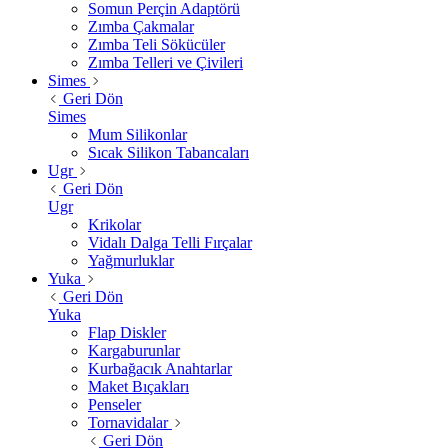
Somun Perçin Adaptörü
Zımba Çakmalar
Zımba Teli Sökücüler
Zımba Telleri ve Çivileri
Simes
Geri Dön
Simes
Mum Silikonlar
Sıcak Silikon Tabancaları
Ugr
Geri Dön
Ugr
Krikolar
Vidalı Dalga Telli Fırçalar
Yağmurluklar
Yuka
Geri Dön
Yuka
Flap Diskler
Kargaburunlar
Kurbağacık Anahtarlar
Maket Bıçakları
Penseler
Tornavidalar
Geri Dön