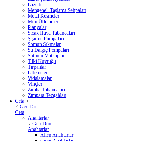
Lazerler
Mengeneli Taşlama Sehpaları
Metal Kesmeler
Mini Üflemeler
Planyalar
Sıcak Hava Tabancaları
Şişirme Pompaları
Somun Sıkmalar
Su Dalgıç Pompaları
Sütunlu Matkaplar
Tilki Kuyruğu
Tırpanlar
Üflemeler
Vidalamalar
Vinçler
Zımba Tabancaları
Zımpara Tezgahları
Ceta
Geri Dön
Ceta
Anahtarlar
Geri Dön
Anahtarlar
Allen Anahtarlar
Cırcır Anahtarlar