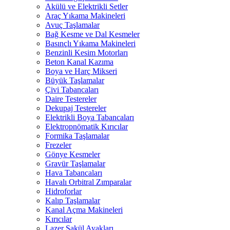
Akülü ve Elektrikli Setler
Araç Yıkama Makineleri
Avuç Taşlamalar
Bağ Kesme ve Dal Kesmeler
Basınçlı Yıkama Makineleri
Benzinli Kesim Motorları
Beton Kanal Kazıma
Boya ve Harç Mikseri
Büyük Taşlamalar
Çivi Tabancaları
Daire Testereler
Dekupaj Testereler
Elektrikli Boya Tabancaları
Elektropnömatik Kırıcılar
Formika Taşlamalar
Frezeler
Gönye Kesmeler
Gravür Taşlamalar
Hava Tabancaları
Havalı Orbitral Zımparalar
Hidroforlar
Kalıp Taşlamalar
Kanal Açma Makineleri
Kırıcılar
Lazer Şakül Ayakları