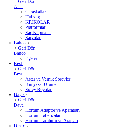
Geri Dön
Atlas
Caraskallar
Hubzug
KRİKOLAR
Platformlar
Saç Kapmalar
Şaryolar
Bahco
Geri Dön
Bahco
Eğeler
Best
Geri Dön
Best
Astar ve Vernik Spreyler
Kimyasal Ürünler
Sprey Boyalar
Daye
Geri Dön
Daye
Hortum Adaptör ve Aparatları
Hortum Tabancaları
Hortum Tamburu ve Araçları
Dmax