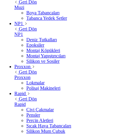
Geri Dön
Muzi
Boya Tabancaları
Tabanca Yedek Setler
NP1
Geri Dön
NP1
Deniz Tutkalları
Epoksiler
Montaj Köpükleri
Montaj Yapıştırıcıları
Silikon ve Sosiler
Proxxon
Geri Dön
Proxxon
Lokmalar
Polisaj Makineleri
Rapid
Geri Dön
Rapid
Çivi Çakmalar
Pensler
Perçin Aletleri
Sıcak Hava Tabancaları
Silikon Mum Çubuk