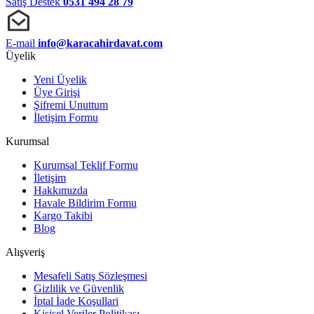
Satış Destek
0531 494 28 79
E-mail
info@karacahirdavat.com
Üyelik
Yeni Üyelik
Üye Girişi
Şifremi Unuttum
İletişim Formu
Kurumsal
Kurumsal Teklif Formu
İletişim
Hakkımızda
Havale Bildirim Formu
Kargo Takibi
Blog
Alışveriş
Mesafeli Satış Sözleşmesi
Gizlilik ve Güvenlik
İptal İade Koşullari
Kişisel Veriler Politikası