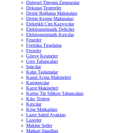
Dairesel Titreşim Zımparalar
Dekupaj Testereler
Demir Bağlama Makinaları
Demir Kesme Makinaları
Elektrikli Çim Kazıyıcılar
Elektropnömatik Deliciler
Elektropnömatik Kırıcılar
Fenerler
Formika Tıraşlama
Frezeler
Gönye Kesmeler
Gres Tabancaları
Isıtıcılar
Kalıp Taşlamalar
Kanal Açma Makineleri
Karıştırıcılar
Karot Makineleri
Kartuş Tip Silikon Tabancaları
Kılıç Testere
Kırıcılar
Köşe Matkapları
Lazer Şakül Ayakları
Lazerler
Makine Setler
Matkap Standları