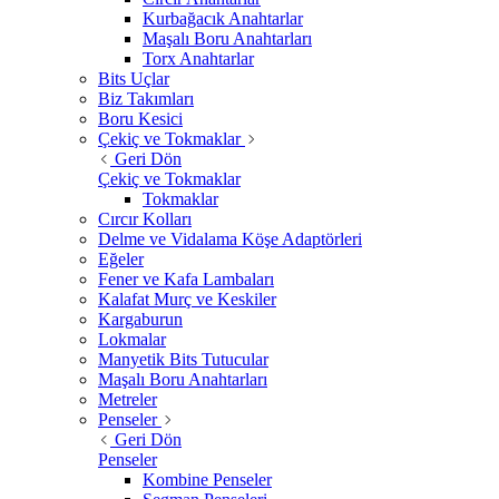
Kurbağacık Anahtarlar
Maşalı Boru Anahtarları
Torx Anahtarlar
Bits Uçlar
Biz Takımları
Boru Kesici
Çekiç ve Tokmaklar
Geri Dön
Çekiç ve Tokmaklar
Tokmaklar
Cırcır Kolları
Delme ve Vidalama Köşe Adaptörleri
Eğeler
Fener ve Kafa Lambaları
Kalafat Murç ve Keskiler
Kargaburun
Lokmalar
Manyetik Bits Tutucular
Maşalı Boru Anahtarları
Metreler
Penseler
Geri Dön
Penseler
Kombine Penseler