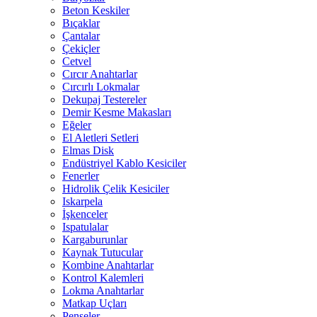
Beton Keskiler
Bıçaklar
Çantalar
Çekiçler
Cetvel
Cırcır Anahtarlar
Cırcırlı Lokmalar
Dekupaj Testereler
Demir Kesme Makasları
Eğeler
El Aletleri Setleri
Elmas Disk
Endüstriyel Kablo Kesiciler
Fenerler
Hidrolik Çelik Kesiciler
Iskarpela
İşkenceler
Ispatulalar
Kargaburunlar
Kaynak Tutucular
Kombine Anahtarlar
Kontrol Kalemleri
Lokma Anahtarlar
Matkap Uçları
Penseler