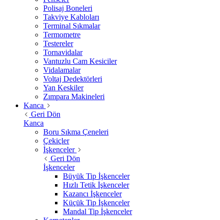
Polisaj Boneleri
Takviye Kabloları
Terminal Sıkmalar
Termometre
Testereler
Tornavidalar
Vantuzlu Cam Kesiciler
Vidalamalar
Voltaj Dedektörleri
Yan Keskiler
Zımpara Makineleri
Kanca
Geri Dön
Kanca
Boru Sıkma Çeneleri
Çekiçler
İşkenceler
Geri Dön
İşkenceler
Büyük Tip İşkenceler
Hızlı Tetik İşkenceler
Kazancı İşkenceler
Küçük Tip İşkenceler
Mandal Tip İşkenceler