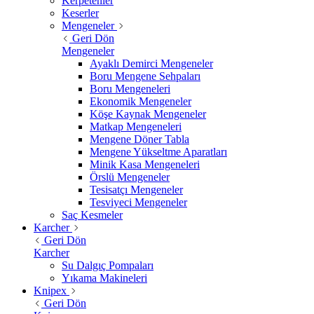
Kerpetenler
Keserler
Mengeneler
Geri Dön
Mengeneler
Ayaklı Demirci Mengeneler
Boru Mengene Sehpaları
Boru Mengeneleri
Ekonomik Mengeneler
Köşe Kaynak Mengeneler
Matkap Mengeneleri
Mengene Döner Tabla
Mengene Yükseltme Aparatları
Minik Kasa Mengeneleri
Örslü Mengeneler
Tesisatçı Mengeneler
Tesviyeci Mengeneler
Saç Kesmeler
Karcher
Geri Dön
Karcher
Su Dalgıç Pompaları
Yıkama Makineleri
Knipex
Geri Dön