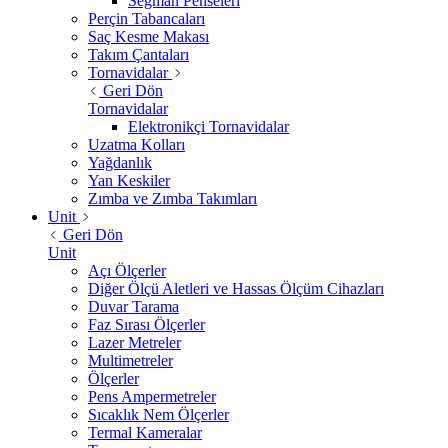
Segman Penseleri
Perçin Tabancaları
Saç Kesme Makası
Takım Çantaları
Tornavidalar
Geri Dön
Tornavidalar
Elektronikçi Tornavidalar
Uzatma Kolları
Yağdanlık
Yan Keskiler
Zımba ve Zımba Takımları
Unit
Geri Dön
Unit
Açı Ölçerler
Diğer Ölçü Aletleri ve Hassas Ölçüm Cihazları
Duvar Tarama
Faz Sırası Ölçerler
Lazer Metreler
Multimetreler
Ölçerler
Pens Ampermetreler
Sıcaklık Nem Ölçerler
Termal Kameralar