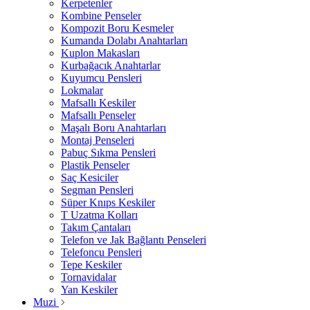
Kerpetenler
Kombine Penseler
Kompozit Boru Kesmeler
Kumanda Dolabı Anahtarları
Kuplon Makasları
Kurbağacık Anahtarlar
Kuyumcu Pensleri
Lokmalar
Mafsallı Keskiler
Mafsallı Penseler
Maşalı Boru Anahtarları
Montaj Penseleri
Pabuç Sıkma Pensleri
Plastik Penseler
Saç Kesiciler
Segman Pensleri
Süper Knıps Keskiler
T Uzatma Kolları
Takım Çantaları
Telefon ve Jak Bağlantı Penseleri
Telefoncu Pensleri
Tepe Keskiler
Tornavidalar
Yan Keskiler
Muzi