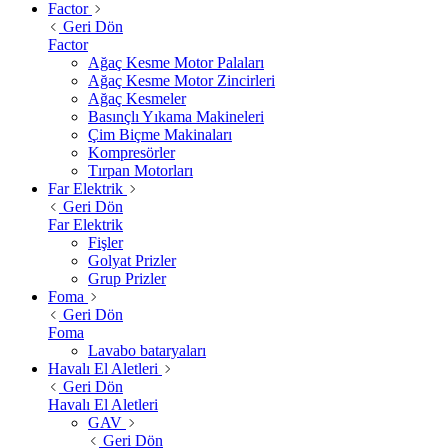
Factor
Geri Dön
Factor
Ağaç Kesme Motor Palaları
Ağaç Kesme Motor Zincirleri
Ağaç Kesmeler
Basınçlı Yıkama Makineleri
Çim Biçme Makinaları
Kompresörler
Tırpan Motorları
Far Elektrik
Geri Dön
Far Elektrik
Fişler
Golyat Prizler
Grup Prizler
Foma
Geri Dön
Foma
Lavabo bataryaları
Havalı El Aletleri
Geri Dön
Havalı El Aletleri
GAV
Geri Dön