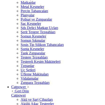
Matkaplar
Metal Kesmeler
Perçin Tabancaları
Planyalar
Polisaj ve Zımparalar
Saç Kesmeler
Sds Delici Matkap Uçları
Şerit Testere Tezgahları
Somun Kesmeler
Somun Sıkmalar
Sosis Tip Silikon Tabancaları
Sunta Kesmeler
Tank Zımparalar
Testere Tezgahları
Testereli Kesim Makineleri
Tırpanlar
Uç Setleri
Üfleme Makinaları
Vidalamalar
Zımpara Tezgahları
Catpower
Geri Dön
Catpower
Akü ve Şarj Cihazları
Akülü Ağaç Testereler