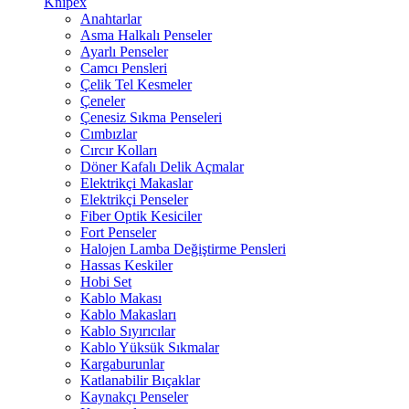
Knipex
Anahtarlar
Asma Halkalı Penseler
Ayarlı Penseler
Camcı Pensleri
Çelik Tel Kesmeler
Çeneler
Çenesiz Sıkma Penseleri
Cımbızlar
Cırcır Kolları
Döner Kafalı Delik Açmalar
Elektrikçi Makaslar
Elektrikçi Penseler
Fiber Optik Kesiciler
Fort Penseler
Halojen Lamba Değiştirme Pensleri
Hassas Keskiler
Hobi Set
Kablo Makası
Kablo Makasları
Kablo Sıyırıcılar
Kablo Yüksük Sıkmalar
Kargaburunlar
Katlanabilir Bıçaklar
Kaynakçı Penseler