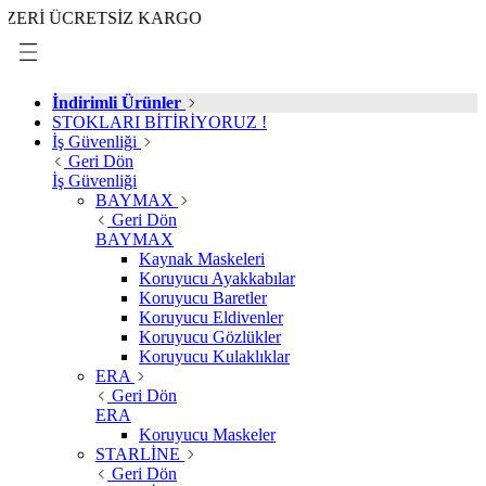
 ÜCRETSİZ KARGO
İndirimli Ürünler
STOKLARI BİTİRİYORUZ !
İş Güvenliği
Geri Dön
İş Güvenliği
BAYMAX
Geri Dön
BAYMAX
Kaynak Maskeleri
Koruyucu Ayakkabılar
Koruyucu Baretler
Koruyucu Eldivenler
Koruyucu Gözlükler
Koruyucu Kulaklıklar
ERA
Geri Dön
ERA
Koruyucu Maskeler
STARLİNE
Geri Dön