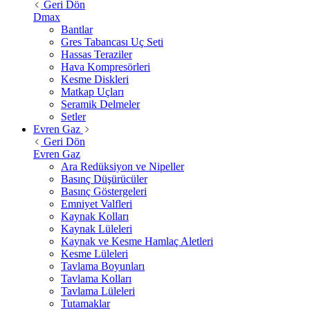
Geri Dön
Dmax
Bantlar
Gres Tabancası Uç Seti
Hassas Teraziler
Hava Kompresörleri
Kesme Diskleri
Matkap Uçları
Seramik Delmeler
Setler
Evren Gaz
Geri Dön
Evren Gaz
Ara Redüksiyon ve Nipeller
Basınç Düşürücüler
Basınç Göstergeleri
Emniyet Valfleri
Kaynak Kolları
Kaynak Lüleleri
Kaynak ve Kesme Hamlaç Aletleri
Kesme Lüleleri
Tavlama Boyunları
Tavlama Kolları
Tavlama Lüleleri
Tutamaklar