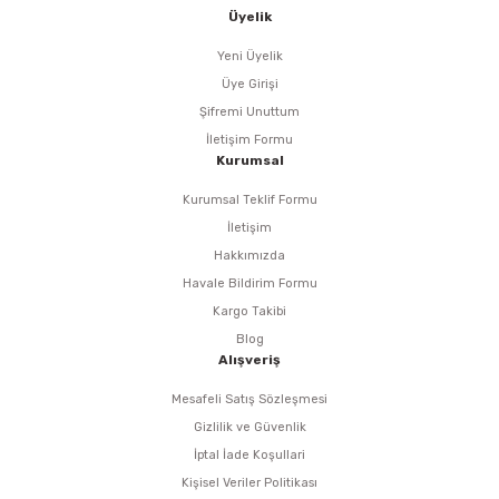
i
r
htarları
Zımpara Tabanları
Üyelik
kon Tabancaları
aları
ri
Yeni Üyelik
Üye Girişi
lar
esiciler
nsleri
Şifremi Unuttum
İletişim Formu
Kurumsal
r
Kurumsal Teklif Formu
ı
leri
İletişim
Hakkımızda
kları
ri
Havale Bildirim Formu
Kargo Takibi
leri
kiler
Blog
Alışveriş
rı
Mesafeli Satış Sözleşmesi
Gizlilik ve Güvenlik
rı
arı
ı
İptal İade Koşullari
Kişisel Veriler Politikası
ları
Bağlantı Penseleri