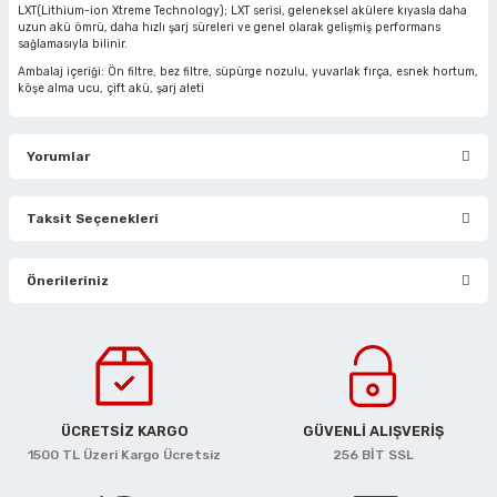
rlar
ler
Havalı Testere Motorları
LXT(Lithium-ion Xtreme Technology); LXT serisi, geleneksel akülere kıyasla daha
uzun akü ömrü, daha hızlı şarj süreleri ve genel olarak gelişmiş performans
sağlamasıyla bilinir.
ama
kları
ri
 Kesmeler
Havalı Titreşimli Zımpara
Ambalaj içeriği: Ön filtre, bez filtre, süpürge nozulu, yuvarlak fırça, esnek hortum,
köşe alma ucu, çift akü, şarj aleti
lar
 Anahtarları
Havalı Tornavida
Yorumlar
r
ama Sehpaları
rı
Havalı Yan Keskiler
Taksit Seçenekleri
rı
htarlar
Havalı Yazı Yazmalar
Bu ürüne ilk yorumu siz yapın!
Önerileriniz
eri
Havalı Zımba Tabancaları
Yorum Yaz
Bu ürünün fiyat bilgisi, resim, ürün açıklamalarında ve diğer
ar
rı
Kalafat Murç ve Keski El Aletleri
konularda yetersiz gördüğünüz noktaları öneri formunu kullanarak
tarafımıza iletebilirsiniz.
ineleri
ancaları
lar
r
Makaralı Su Hortumları
Görüş ve önerileriniz için teşekkür ederiz.
ÜCRETSİZ KARGO
GÜVENLİ ALIŞVERİŞ
arı
er
Spiral Hava Hortumları
Ürün resmi kalitesiz, bozuk veya görüntülenemiyor.
1500 TL Üzeri Kargo Ücretsiz
256 BİT SSL
Ürün açıklamasında eksik bilgiler bulunuyor.