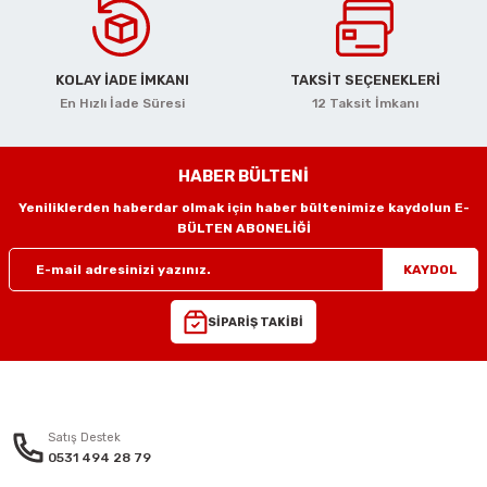
i
r
htarları
Zımpara Tabanları
Ürün bilgilerinde hatalar bulunuyor.
Ürün fiyatı diğer sitelerden daha pahalı.
kon Tabancaları
aları
ri
Bu ürüne benzer farklı alternatifler olmalı.
KOLAY İADE İMKANI
TAKSİT SEÇENEKLERİ
En Hızlı İade Süresi
12 Taksit İmkanı
lar
esiciler
nsleri
r
HABER BÜLTENİ
Yeniliklerden haberdar olmak için haber bültenimize kaydolun E-
ı
leri
Gönder
BÜLTEN ABONELİĞİ
kları
ri
KAYDOL
leri
kiler
SİPARİŞ TAKİBİ
rı
rı
arı
ı
Satış Destek
0531 494 28 79
ları
Bağlantı Penseleri