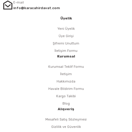
E-mail
info@karacahirdavat.com
eri
Üyelik
arı
Yeni Üyelik
Üye Girişi
Şifremi Unuttum
İletişim Formu
aralar
Kurumsal
Kurumsal Teklif Formu
İletişim
Hakkımızda
ap Uçları
Havale Bildirim Formu
Kargo Takibi
ezgahları
Blog
Alışveriş
er
Mesafeli Satış Sözleşmesi
Gizlilik ve Güvenlik
r