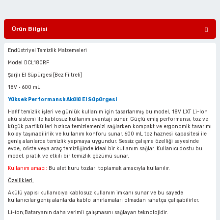
ciler
alar
arı
Havalı Mini Zımpara
Ürün Bilgisi
eler
ası
o Kesiciler
Havalı Orbital Zımpara
Endüstriyel Temizlik Malzemeleri
im Zımparalar
r
ı
Havalı Polisajlar
Model DCL180RF
Şarjlı El Süpürgesi(Bez Filtreli)
eler
lar
esiciler
Havalı Rende Zımparalar
18V • 600 mL
Yüksek Performanslı Akülü El Süpürgesi
 Makinaları
rı
ıkmalar
Havalı Saç Kesmeler
Hafif temizlik işleri ve günlük kullanım için tasarlanmış bu model, 18V LXT Li-Ion
akü sistemi ile kablosuz kullanım avantajı sunar. Güçlü emiş performansı, toz ve
küçük partikülleri hızlıca temizlemenizi sağlarken kompakt ve ergonomik tasarımı
kinaları
 Zımparalar
Havalı Somun Perçin ve Pop Perçin Tab
kolay taşınabilirlik ve kullanım konforu sunar. 600 mL toz haznesi kapasitesi ile
geniş alanlarda temizlik yapmaya uygundur. Sessiz çalışma özelliği sayesinde
evde, ofiste veya araç temizliğinde ideal bir kullanım sağlar. Kullanıcı dostu bu
azıyıcılar
aklar
Havalı Somun Sökmeler
model, pratik ve etkili bir temizlik çözümü sunar.
Kullanım amacı:
Bu alet kuru tozları toplamak amacıyla kullanılır.
 Deliciler
ar
 Takımları
ler
Havalı Sosis ve Silikon Tabancaları
Özellikleri:
Akülü yapısı kullanıcıya kablosuz kullanım imkanı sunar ve bu sayede
 Kırıcılar
ineleri
ar
kullanıcılar geniş alanlarda kablo sınırlamaları olmadan rahatça çalışabilirler.
Havalı Taşlamalar
Li-ion;Bataryanın daha verimli çalışmasını sağlayan teknolojidir.