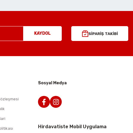
KAYDOL
SİPARİŞ TAKİBİ
Sosyal Medya
Sözleşmesi
lik
lari
Hirdavatiste Mobil Uygulama
olitikası