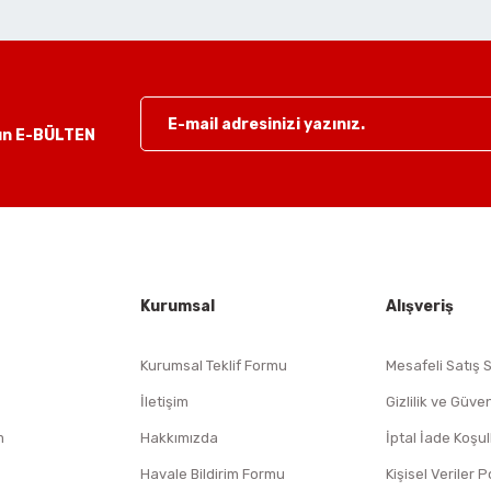
Havalı Polisajlar
lun E-BÜLTEN
Havalı Rende Zımparalar
Gönder
Havalı Saç Kesmeler
Havalı Somun Perçin ve Pop Perçin Tabancaları
Kurumsal
Alışveriş
Havalı Somun Sökmeler
Kurumsal Teklif Formu
Mesafeli Satış 
İletişim
Gizlilik ve Güven
m
Havalı Sosis ve Silikon Tabancaları
Hakkımızda
İptal İade Koşul
Havale Bildirim Formu
Kişisel Veriler P