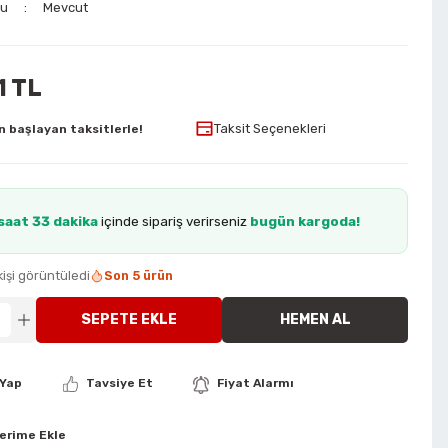
mu
Mevcut
1 TL
Taksit Seçenekleri
n başlayan taksitlerle!
saat 33 dakika
içinde sipariş verirseniz
bugün kargoda!
işi görüntüledi
Son 5 ürün
SEPETE EKLE
HEMEN AL
Yap
Tavsiye Et
Fiyat Alarmı