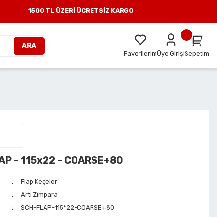
1500 TL ÜZERİ ÜCRETSİZ KARGO
ARA
Favorilerim
Üye Girişi
Sepetim
AP – 115x22 – COARSE+80
Flap Keçeler
Artı Zımpara
SCH-FLAP-115*22-COARSE+80