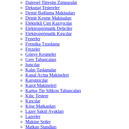
Dairesel Titreşim Zımparalar
Dekupaj Testereler
Demir Bağlama Makinaları
Demir Kesme Makinaları
Elektrikli Çim Kazıyıcılar
Elektropnömatik Deliciler
Elektropnömatik Kırıcılar
Fenerler
Formika Tıraşlama
Frezeler
Gönye Kesmeler
Gres Tabancaları
Isıtıcılar
Kalıp Taşlamalar
Kanal Açma Makineleri
Karıştırıcılar
Karot Makineleri
Kartuş Tip Silikon Tabancaları
Kılıç Testere
Kırıcılar
Köşe Matkapları
Lazer Şakül Ayakları
Lazerler
Makine Setler
Matkap Standları