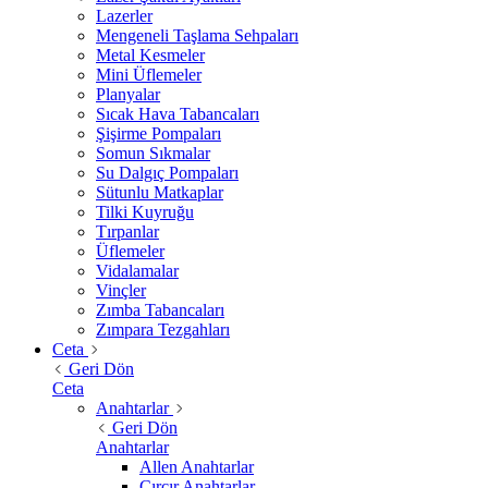
Lazerler
Mengeneli Taşlama Sehpaları
Metal Kesmeler
Mini Üflemeler
Planyalar
Sıcak Hava Tabancaları
Şişirme Pompaları
Somun Sıkmalar
Su Dalgıç Pompaları
Sütunlu Matkaplar
Tilki Kuyruğu
Tırpanlar
Üflemeler
Vidalamalar
Vinçler
Zımba Tabancaları
Zımpara Tezgahları
Ceta
Geri Dön
Ceta
Anahtarlar
Geri Dön
Anahtarlar
Allen Anahtarlar
Cırcır Anahtarlar