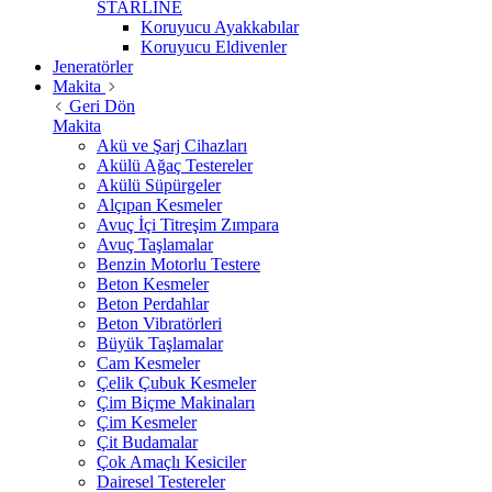
STARLİNE
Koruyucu Ayakkabılar
Koruyucu Eldivenler
Jeneratörler
Makita
Geri Dön
Makita
Akü ve Şarj Cihazları
Akülü Ağaç Testereler
Akülü Süpürgeler
Alçıpan Kesmeler
Avuç İçi Titreşim Zımpara
Avuç Taşlamalar
Benzin Motorlu Testere
Beton Kesmeler
Beton Perdahlar
Beton Vibratörleri
Büyük Taşlamalar
Cam Kesmeler
Çelik Çubuk Kesmeler
Çim Biçme Makinaları
Çim Kesmeler
Çit Budamalar
Çok Amaçlı Kesiciler
Dairesel Testereler