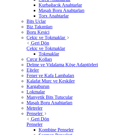
Kurbağacık Anahtarlar
Maşalı Boru Anahtarları
Torx Anahtarlar
Bits Uçlar
Biz Takımları
Boru Kesici
Çekiç ve Tokmaklar
Geri Dön
Çekiç ve Tokmaklar
Tokmaklar
Cırcır Kolları
Delme ve Vidalama Köşe Adaptörleri
Eğeler
Fener ve Kafa Lambaları
Kalafat Murç ve Keskiler
Kargaburun
Lokmalar
Manyetik Bits Tutucular
Maşalı Boru Anahtarları
Metreler
Penseler
Geri Dön
Penseler
Kombine Penseler