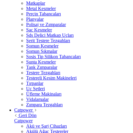
Matkaplar
Metal Kesmeler
Perçin Tabancaları
Planyalar
Polisaj ve Zımparalar
Saç Kesmeler
Sds Delici Matkap Uçları
Şerit Testere Tezgahları
Somun Kesmeler
Somun Sıkmalar
Sosis Tip Silikon Tabancaları
Sunta Kesmeler
Tank Zımparalar
Testere Tezgahları
Testereli Kesim Makineleri
Tırpanlar
Uç Setleri
Üfleme Makinaları
Vidalamalar
Zımpara Tezgahları
Catpower
Geri Dön
Catpower
Akü ve Şarj Cihazları
Akülü Ağaç Testereler