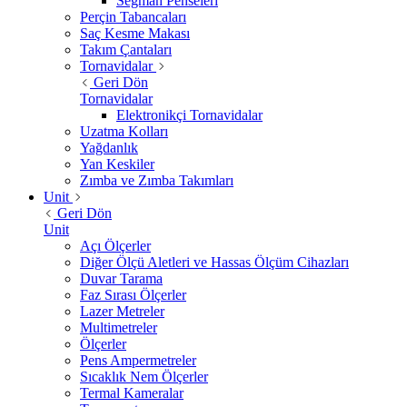
Segman Penseleri
Perçin Tabancaları
Saç Kesme Makası
Takım Çantaları
Tornavidalar
Geri Dön
Tornavidalar
Elektronikçi Tornavidalar
Uzatma Kolları
Yağdanlık
Yan Keskiler
Zımba ve Zımba Takımları
Unit
Geri Dön
Unit
Açı Ölçerler
Diğer Ölçü Aletleri ve Hassas Ölçüm Cihazları
Duvar Tarama
Faz Sırası Ölçerler
Lazer Metreler
Multimetreler
Ölçerler
Pens Ampermetreler
Sıcaklık Nem Ölçerler
Termal Kameralar