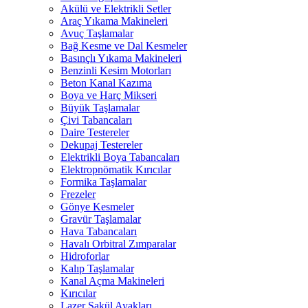
Akülü ve Elektrikli Setler
Araç Yıkama Makineleri
Avuç Taşlamalar
Bağ Kesme ve Dal Kesmeler
Basınçlı Yıkama Makineleri
Benzinli Kesim Motorları
Beton Kanal Kazıma
Boya ve Harç Mikseri
Büyük Taşlamalar
Çivi Tabancaları
Daire Testereler
Dekupaj Testereler
Elektrikli Boya Tabancaları
Elektropnömatik Kırıcılar
Formika Taşlamalar
Frezeler
Gönye Kesmeler
Gravür Taşlamalar
Hava Tabancaları
Havalı Orbitral Zımparalar
Hidroforlar
Kalıp Taşlamalar
Kanal Açma Makineleri
Kırıcılar
Lazer Şakül Ayakları