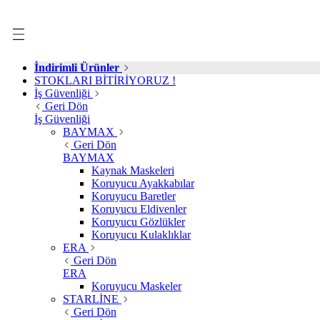
İndirimli Ürünler
STOKLARI BİTİRİYORUZ !
İş Güvenliği
Geri Dön
İş Güvenliği
BAYMAX
Geri Dön
BAYMAX
Kaynak Maskeleri
Koruyucu Ayakkabılar
Koruyucu Baretler
Koruyucu Eldivenler
Koruyucu Gözlükler
Koruyucu Kulaklıklar
ERA
Geri Dön
ERA
Koruyucu Maskeler
STARLİNE
Geri Dön