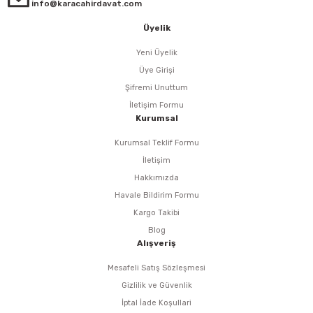
i
r
htarları
Zımpara Tabanları
info@karacahirdavat.com
Üyelik
kon Tabancaları
aları
ri
Yeni Üyelik
lar
esiciler
nsleri
Üye Girişi
Şifremi Unuttum
r
İletişim Formu
Kurumsal
ı
leri
Kurumsal Teklif Formu
İletişim
kları
ri
Hakkımızda
Havale Bildirim Formu
leri
kiler
Kargo Takibi
Blog
rı
Alışveriş
Mesafeli Satış Sözleşmesi
rı
arı
ı
Gizlilik ve Güvenlik
İptal İade Koşullari
ları
Bağlantı Penseleri