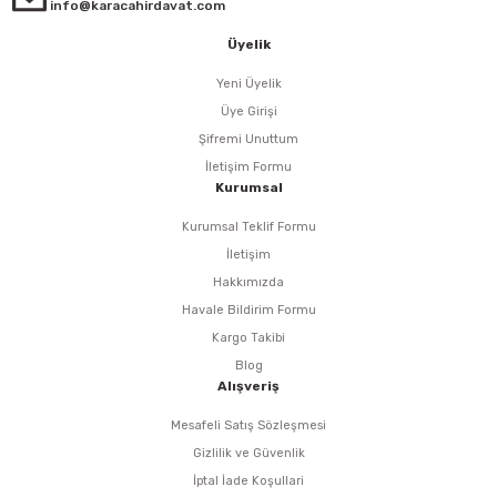
i
r
htarları
Zımpara Tabanları
info@karacahirdavat.com
Üyelik
kon Tabancaları
aları
ri
Yeni Üyelik
lar
esiciler
nsleri
Üye Girişi
Şifremi Unuttum
r
İletişim Formu
Kurumsal
ı
leri
Kurumsal Teklif Formu
İletişim
kları
ri
Hakkımızda
Havale Bildirim Formu
leri
kiler
Kargo Takibi
Blog
rı
Alışveriş
Mesafeli Satış Sözleşmesi
rı
arı
ı
Gizlilik ve Güvenlik
İptal İade Koşullari
ları
Bağlantı Penseleri