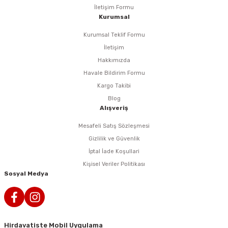
İletişim Formu
Kurumsal
n Tabancaları
Kurumsal Teklif Formu
r
İletişim
Hakkımızda
r
Havale Bildirim Formu
Kargo Takibi
arı
Blog
Alışveriş
 Makineleri
Mesafeli Satış Sözleşmesi
Gizlilik ve Güvenlik
İptal İade Koşullari
Kişisel Veriler Politikası
Sosyal Medya
arı
Hirdavatiste Mobil Uygulama