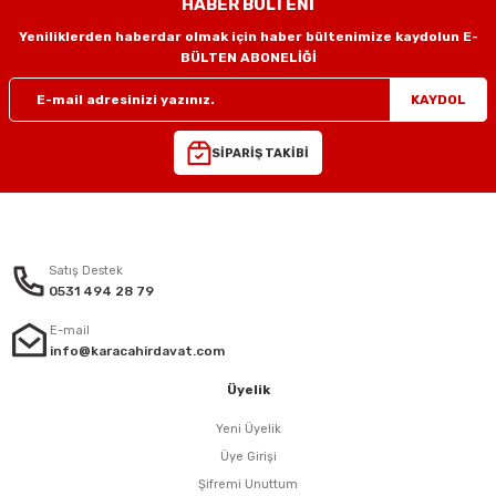
HABER BÜLTENİ
Yeniliklerden haberdar olmak için haber bültenimize kaydolun E-
Gönder
eri
BÜLTEN ABONELİĞİ
KAYDOL
arı
SİPARİŞ TAKİBİ
aralar
Satış Destek
0531 494 28 79
ap Uçları
E-mail
info@karacahirdavat.com
ezgahları
Üyelik
er
Yeni Üyelik
Üye Girişi
r
Şifremi Unuttum