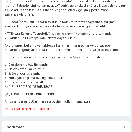
LXT(Lithium-ion Xtreme Technology); Makita'nın elektrikli el aletlerinde lityum
rlar
ler
Havalı Testere Motorları
iyon pil teknolojisini kullanması. LXT serisi, geleneksel akülere kıyasla daha uzun
akü ömrü, daha hızlı şarj süreleri ve genel olarak gelişmiş performans
sağlamasıyla bilinir.
ama
kları
ri
 Kesmeler
Havalı Titreşimli Zımpara
BL Motor/Kömürsüz Motor mevcuttur. Kömürsüz motor sayesinde çalışma
esnasında oluşan ısı enerjisi kaybolmaz ve makinenin gücüne iletilir.
lar
 Anahtarları
Havalı Tornavida
XPT(Ekstra Koruma Teknolojisi) sayesinde nemli ve yağmurlu ortamlarda
kullanılabilir. Düşmeye karşı ekstra dayanıklıdır.
Akülü yapısı kullanıcıya kablosuz kullanım imkanı sunar ve bu sayede
r
ama Sehpaları
rı
Havalı Yan Keskiler
kullanıcılar geniş alanlarda kablo sınırlamaları olmadan rahatça çalışabilirler.
Li-ion; Bataryanın daha verimli çalışmasını sağlayan teknolojidir.
rı
htarlar
Havalı Yazı Yazmalar
Değişken hız özelliği vardır.
Elektrik freni mevcuttur.
Sağ-sol dönüş ayarlıdır.
eri
Havalı Zımba Tabancaları
Yumuşak başlama özelliği mevcuttur.
Otomatik 3 hız mevcuttur.
Akü:BL1830/1840/1850B/1860B
ar
rı
Kalafat Murç ve Keski El Aletleri
Şarj Cihazı:DC18RD Çiftli/ DC18RC
Ambalaj içeriği: 350 mm misina başlığı, kullanım anahtarı
ineleri
ancaları
lar
r
Makaralı Su Hortumları
Akü ve şarj cihazı dahil değildir.
arı
er
Spiral Hava Hortumları
Yorumlar