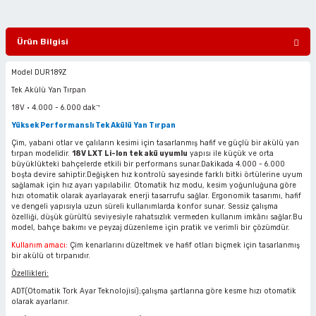
ciler
alar
arı
Havalı Mini Zımpara
Ürün Bilgisi
eler
ası
o Kesiciler
Havalı Orbital Zımpara
Model DUR189Z
im Zımparalar
r
ı
Havalı Polisajlar
Tek Akülü Yan Tırpan
18V • 4.000 - 6.000 dakˉ¹
eler
lar
esiciler
Havalı Rende Zımparalar
Yüksek Performanslı Tek Akülü Yan Tırpan
Çim, yabani otlar ve çalıların kesimi için tasarlanmış hafif ve güçlü bir akülü yan
 Makinaları
rı
ıkmalar
Havalı Saç Kesmeler
tırpan modelidir.
18V LXT Li-Ion tek akü uyumlu
yapısı ile küçük ve orta
büyüklükteki bahçelerde etkili bir performans sunar.Dakikada 4.000 - 6.000
boşta devire sahiptir.Değişken hız kontrolü sayesinde farklı bitki örtülerine uyum
kinaları
 Zımparalar
Havalı Somun Perçin ve Pop Perçin Tab
sağlamak için hız ayarı yapılabilir. Otomatik hız modu, kesim yoğunluğuna göre
hızı otomatik olarak ayarlayarak enerji tasarrufu sağlar. Ergonomik tasarımı, hafif
ve dengeli yapısıyla uzun süreli kullanımlarda konfor sunar. Sessiz çalışma
özelliği, düşük gürültü seviyesiyle rahatsızlık vermeden kullanım imkânı sağlar.Bu
azıyıcılar
aklar
Havalı Somun Sökmeler
model, bahçe bakımı ve peyzaj düzenleme için pratik ve verimli bir çözümdür.
Kullanım amacı:
Çim kenarlarını düzeltmek ve hafif otları biçmek için tasarlanmış
 Deliciler
ar
 Takımları
ler
Havalı Sosis ve Silikon Tabancaları
bir akülü ot tırpanıdır.
Özellikleri:
 Kırıcılar
ineleri
ar
Havalı Taşlamalar
ADT(Otomatik Tork Ayar Teknolojisi);çalışma şartlarına göre kesme hızı otomatik
olarak ayarlanır.