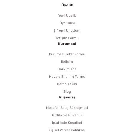
i
r
htarları
Zımpara Tabanları
Üyelik
kon Tabancaları
aları
ri
Yeni Üyelik
Üye Girişi
lar
esiciler
nsleri
Şifremi Unuttum
İletişim Formu
Kurumsal
r
Kurumsal Teklif Formu
ı
leri
İletişim
Hakkımızda
kları
ri
Havale Bildirim Formu
Kargo Takibi
leri
kiler
Blog
Alışveriş
rı
Mesafeli Satış Sözleşmesi
Gizlilik ve Güvenlik
rı
arı
ı
İptal İade Koşullari
Kişisel Veriler Politikası
ları
Bağlantı Penseleri