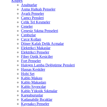
Knipex
Anahtarlar
Asma Halkalı Penseler
Ayarlı Penseler
Camcı Pensleri
Çelik Tel Kesmeler
Çeneler
Çenesiz Sıkma Penseleri
Cımbızlar
Cırcır Kolları
Döner Kafalı Delik Açmalar
Elektrikçi Makaslar
Elektrikçi Penseler
Fiber Optik Kesiciler
Fort Penseler
Halojen Lamba Değiştirme Pensleri
Hassas Keskiler
Hobi Set
Kablo Makası
Kablo Makasları
Kablo Sıyırıcılar
Kablo Yüksük Sıkmalar
Kargaburunlar
Katlanabilir Bıçaklar
Kaynakçı Penseler