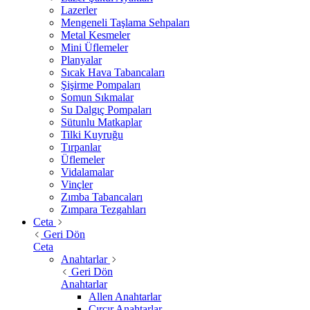
Lazerler
Mengeneli Taşlama Sehpaları
Metal Kesmeler
Mini Üflemeler
Planyalar
Sıcak Hava Tabancaları
Şişirme Pompaları
Somun Sıkmalar
Su Dalgıç Pompaları
Sütunlu Matkaplar
Tilki Kuyruğu
Tırpanlar
Üflemeler
Vidalamalar
Vinçler
Zımba Tabancaları
Zımpara Tezgahları
Ceta
Geri Dön
Ceta
Anahtarlar
Geri Dön
Anahtarlar
Allen Anahtarlar
Cırcır Anahtarlar