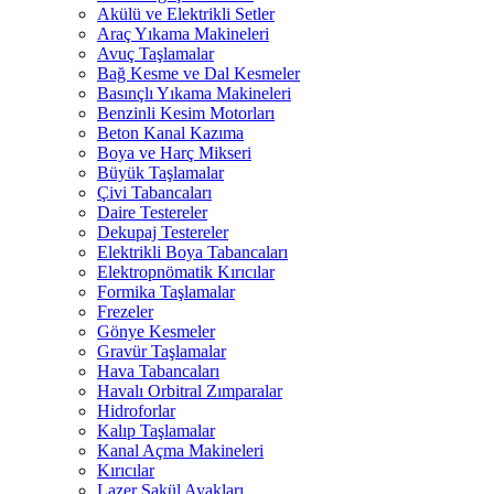
Akülü ve Elektrikli Setler
Araç Yıkama Makineleri
Avuç Taşlamalar
Bağ Kesme ve Dal Kesmeler
Basınçlı Yıkama Makineleri
Benzinli Kesim Motorları
Beton Kanal Kazıma
Boya ve Harç Mikseri
Büyük Taşlamalar
Çivi Tabancaları
Daire Testereler
Dekupaj Testereler
Elektrikli Boya Tabancaları
Elektropnömatik Kırıcılar
Formika Taşlamalar
Frezeler
Gönye Kesmeler
Gravür Taşlamalar
Hava Tabancaları
Havalı Orbitral Zımparalar
Hidroforlar
Kalıp Taşlamalar
Kanal Açma Makineleri
Kırıcılar
Lazer Şakül Ayakları