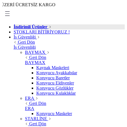
İ ÜCRETSİZ KARGO
İndirimli Ürünler
STOKLARI BİTİRİYORUZ !
İş Güvenliği
Geri Dön
İş Güvenliği
BAYMAX
Geri Dön
BAYMAX
Kaynak Maskeleri
Koruyucu Ayakkabılar
Koruyucu Baretler
Koruyucu Eldivenler
Koruyucu Gözlükler
Koruyucu Kulaklıklar
ERA
Geri Dön
ERA
Koruyucu Maskeler
STARLİNE
Geri Dön