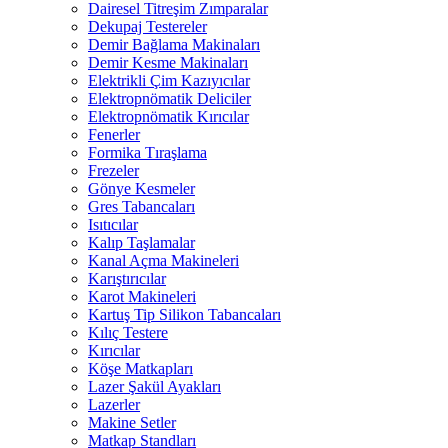
Dairesel Titreşim Zımparalar
Dekupaj Testereler
Demir Bağlama Makinaları
Demir Kesme Makinaları
Elektrikli Çim Kazıyıcılar
Elektropnömatik Deliciler
Elektropnömatik Kırıcılar
Fenerler
Formika Tıraşlama
Frezeler
Gönye Kesmeler
Gres Tabancaları
Isıtıcılar
Kalıp Taşlamalar
Kanal Açma Makineleri
Karıştırıcılar
Karot Makineleri
Kartuş Tip Silikon Tabancaları
Kılıç Testere
Kırıcılar
Köşe Matkapları
Lazer Şakül Ayakları
Lazerler
Makine Setler
Matkap Standları