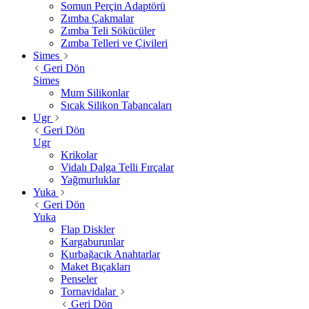
Somun Perçin Adaptörü
Zımba Çakmalar
Zımba Teli Sökücüler
Zımba Telleri ve Çivileri
Simes
Geri Dön
Simes
Mum Silikonlar
Sıcak Silikon Tabancaları
Ugr
Geri Dön
Ugr
Krikolar
Vidalı Dalga Telli Fırçalar
Yağmurluklar
Yuka
Geri Dön
Yuka
Flap Diskler
Kargaburunlar
Kurbağacık Anahtarlar
Maket Bıçakları
Penseler
Tornavidalar
Geri Dön