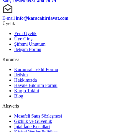
Satış Destek
0531 494 28 79
E-mail
info@karacahirdavat.com
Üyelik
Yeni Üyelik
Üye Girişi
Şifremi Unuttum
İletişim Formu
Kurumsal
Kurumsal Teklif Formu
İletişim
Hakkımızda
Havale Bildirim Formu
Kargo Takibi
Blog
Alışveriş
Mesafeli Satış Sözleşmesi
Gizlilik ve Güvenlik
İptal İade Koşullari
Kişisel Veriler Politikası