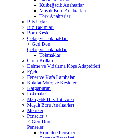
Kurbağacık Anahtarlar
Maşalı Boru Anahtarları
Torx Anahtarlar
Bits Uçlar
Biz Takımları
Boru Kesici
Çekiç ve Tokmaklar
Geri Dön
Çekiç ve Tokmaklar
Tokmaklar
Cırcır Kolları
Delme ve Vidalama Köşe Adaptörleri
Eğeler
Fener ve Kafa Lambaları
Kalafat Murç ve Keskiler
Kargaburun
Lokmalar
Manyetik Bits Tutucular
Maşalı Boru Anahtarları
Metreler
Penseler
Geri Dön
Penseler
Kombine Penseler