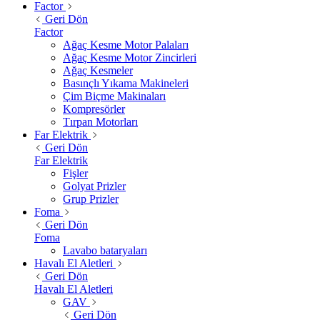
Factor
Geri Dön
Factor
Ağaç Kesme Motor Palaları
Ağaç Kesme Motor Zincirleri
Ağaç Kesmeler
Basınçlı Yıkama Makineleri
Çim Biçme Makinaları
Kompresörler
Tırpan Motorları
Far Elektrik
Geri Dön
Far Elektrik
Fişler
Golyat Prizler
Grup Prizler
Foma
Geri Dön
Foma
Lavabo bataryaları
Havalı El Aletleri
Geri Dön
Havalı El Aletleri
GAV
Geri Dön