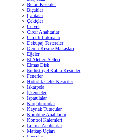
Beton Keskiler
Bıçaklar
Çantalar
Çekiçler
Cetvel
Cırcır Anahtarlar
Cırcırlı Lokmalar
Dekupaj Testereler
Demir Kesme Makasları
Eğeler
El Aletleri Setleri
Elmas Disk
Endüstriyel Kablo Kesiciler
Fenerler
Hidrolik Çelik Kesiciler
Iskarpela
İşkenceler
Ispatulalar
Kargaburunlar
Kaynak Tutucular
Kombine Anahtarlar
Kontrol Kalemleri
Lokma Anahtarlar
Matkap Uçları
Penseler