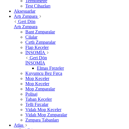
Termometre
Test Cihazları
Aksesuarlar
Artı Zımpara
Geri Dön
Artı Zımpara
Bant Zımparalar
Cilalar
Cırtlı Zımparalar
Flap Keçeler
İNSOMİA
Geri Dön
İNSOMİA
Elmas Frezeler
Kuyumcu Bez Fırça
Mop Keçeler
Mop Keçeler
Mop Zımparalar
Polisaj
Taban Keçeler
Telli Fırçalar
Vidalı Mop Keçeler
Vidalı Mop Zımparalar
Zımpara Tabanları
Atlas