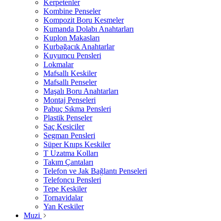
Kerpetenler
Kombine Penseler
Kompozit Boru Kesmeler
Kumanda Dolabı Anahtarları
Kuplon Makasları
Kurbağacık Anahtarlar
Kuyumcu Pensleri
Lokmalar
Mafsallı Keskiler
Mafsallı Penseler
Maşalı Boru Anahtarları
Montaj Penseleri
Pabuç Sıkma Pensleri
Plastik Penseler
Saç Kesiciler
Segman Pensleri
Süper Knıps Keskiler
T Uzatma Kolları
Takım Çantaları
Telefon ve Jak Bağlantı Penseleri
Telefoncu Pensleri
Tepe Keskiler
Tornavidalar
Yan Keskiler
Muzi