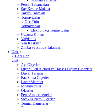
Segman Penseleri
Perçin Tabancaları
Saç Kesme Makası
Takım Çantaları
Tornavidalar
Geri Dön
Tornavidalar
Elektronikçi Tornavidalar
Uzatma Kolları
Yağdanlık
Yan Keskiler
Zımba ve Zımba Takımları
Unit
Geri Dön
Unit
Açı Ölçerler
Diğer Ölçü Aletleri ve Hassas Ölçüm Cihazları
Duvar Tarama
Faz Sırası Ölçerler
Lazer Metreler
Multimetreler
Ölçerler
Pens Ampermetreler
Sıcaklık Nem Ölçerler
Termal Kameralar