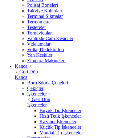
Polisaj Boneleri
Takviye Kabloları
Terminal Sıkmalar
Termometre
Testereler
Tornavidalar
Vantuzlu Cam Kesiciler
Vidalamalar
Voltaj Dedektörleri
Yan Keskiler
Zımpara Makineleri
Kanca
Geri Dön
Kanca
Boru Sıkma Çeneleri
Çekiçler
İşkenceler
Geri Dön
İşkenceler
Büyük Tip İşkenceler
Hızlı Tetik İşkenceler
Kazancı İşkenceler
Küçük Tip İşkenceler
Mandal Tip İşkenceler