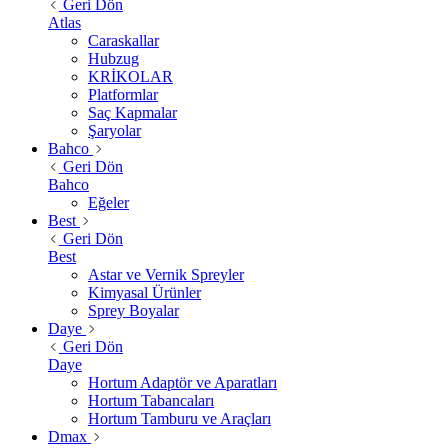
Geri Dön
Atlas
Caraskallar
Hubzug
KRİKOLAR
Platformlar
Saç Kapmalar
Şaryolar
Bahco
Geri Dön
Bahco
Eğeler
Best
Geri Dön
Best
Astar ve Vernik Spreyler
Kimyasal Ürünler
Sprey Boyalar
Daye
Geri Dön
Daye
Hortum Adaptör ve Aparatları
Hortum Tabancaları
Hortum Tamburu ve Araçları
Dmax