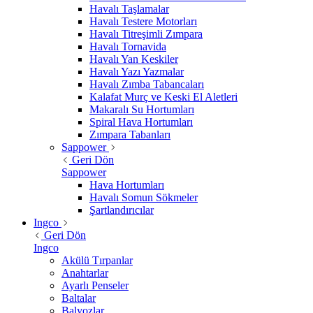
Havalı Taşlamalar
Havalı Testere Motorları
Havalı Titreşimli Zımpara
Havalı Tornavida
Havalı Yan Keskiler
Havalı Yazı Yazmalar
Havalı Zımba Tabancaları
Kalafat Murç ve Keski El Aletleri
Makaralı Su Hortumları
Spiral Hava Hortumları
Zımpara Tabanları
Sappower
Geri Dön
Sappower
Hava Hortumları
Havalı Somun Sökmeler
Şartlandırıcılar
Ingco
Geri Dön
Ingco
Akülü Tırpanlar
Anahtarlar
Ayarlı Penseler
Baltalar
Balyozlar