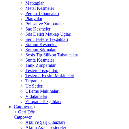
Matkaplar
Metal Kesmeler
Perçin Tabancaları
Planyalar
Polisaj ve Zımparalar
Saç Kesmeler
Sds Delici Matkap Uçları
Şerit Testere Tezgahları
Somun Kesmeler
Somun Sıkmalar
Sosis Tip Silikon Tabancaları
Sunta Kesmeler
Tank Zımparalar
Testere Tezgahları
Testereli Kesim Makineleri
Tırpanlar
Uç Setleri
Üfleme Makinaları
Vidalamalar
Zımpara Tezgahları
Catpower
Geri Dön
Catpower
Akü ve Şarj Cihazları
Akülü Ağaç Testereler