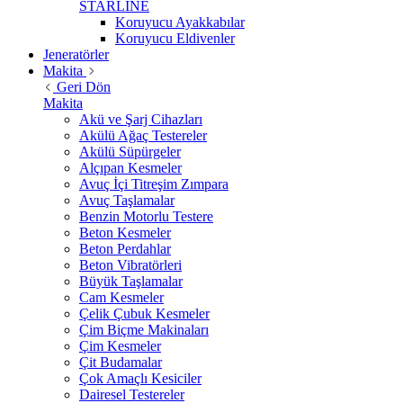
STARLİNE
Koruyucu Ayakkabılar
Koruyucu Eldivenler
Jeneratörler
Makita
Geri Dön
Makita
Akü ve Şarj Cihazları
Akülü Ağaç Testereler
Akülü Süpürgeler
Alçıpan Kesmeler
Avuç İçi Titreşim Zımpara
Avuç Taşlamalar
Benzin Motorlu Testere
Beton Kesmeler
Beton Perdahlar
Beton Vibratörleri
Büyük Taşlamalar
Cam Kesmeler
Çelik Çubuk Kesmeler
Çim Biçme Makinaları
Çim Kesmeler
Çit Budamalar
Çok Amaçlı Kesiciler
Dairesel Testereler