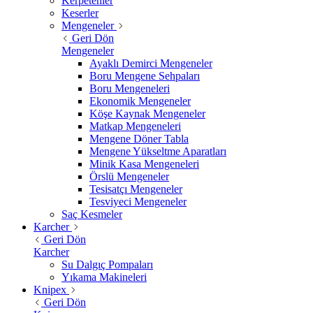
Kerpetenler
Keserler
Mengeneler
Geri Dön
Mengeneler
Ayaklı Demirci Mengeneler
Boru Mengene Sehpaları
Boru Mengeneleri
Ekonomik Mengeneler
Köşe Kaynak Mengeneler
Matkap Mengeneleri
Mengene Döner Tabla
Mengene Yükseltme Aparatları
Minik Kasa Mengeneleri
Örslü Mengeneler
Tesisatçı Mengeneler
Tesviyeci Mengeneler
Saç Kesmeler
Karcher
Geri Dön
Karcher
Su Dalgıç Pompaları
Yıkama Makineleri
Knipex
Geri Dön