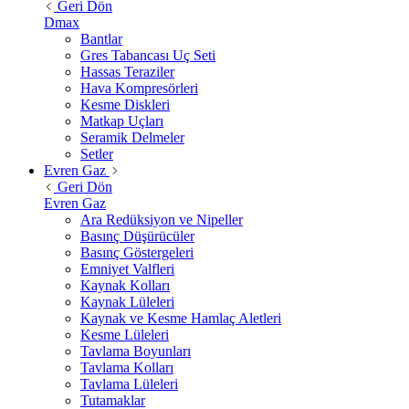
Geri Dön
Dmax
Bantlar
Gres Tabancası Uç Seti
Hassas Teraziler
Hava Kompresörleri
Kesme Diskleri
Matkap Uçları
Seramik Delmeler
Setler
Evren Gaz
Geri Dön
Evren Gaz
Ara Redüksiyon ve Nipeller
Basınç Düşürücüler
Basınç Göstergeleri
Emniyet Valfleri
Kaynak Kolları
Kaynak Lüleleri
Kaynak ve Kesme Hamlaç Aletleri
Kesme Lüleleri
Tavlama Boyunları
Tavlama Kolları
Tavlama Lüleleri
Tutamaklar