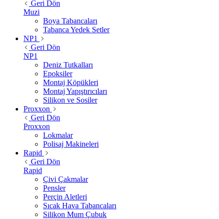
Geri Dön
Muzi
Boya Tabancaları
Tabanca Yedek Setler
NP1
Geri Dön
NP1
Deniz Tutkalları
Epoksiler
Montaj Köpükleri
Montaj Yapıştırıcıları
Silikon ve Sosiler
Proxxon
Geri Dön
Proxxon
Lokmalar
Polisaj Makineleri
Rapid
Geri Dön
Rapid
Çivi Çakmalar
Pensler
Perçin Aletleri
Sıcak Hava Tabancaları
Silikon Mum Çubuk