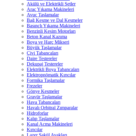
Akülü ve Elektrikli Setler
Araç Yıkama Makineleri
Avuç Taşlamalar
Bağ Kesme ve Dal Kesmeler
Basınçlı Yıkama Makineleri
Benzinli Kesim Motorları
Beton Kanal Kazıma
Boya ve Harç Mikseri
Büyük Taşlamalar
Çivi Tabancaları
Daire Testereler
Dekupaj Testereler
Elektrikli Boya Tabancaları
Elektropnömatik Kırıcılar
Formika Taşlamalar
Frezeler
Gönye Kesmeler
Gravür Taşlamalar
Hava Tabancaları
Havalı Orbitral Zımparalar
Hidroforlar
Kalıp Taşlamalar
Kanal Açma Makineleri
Kırıcılar
Lazer Şakül Ayakları