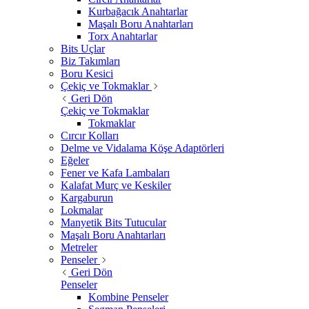
Kurbağacık Anahtarlar
Maşalı Boru Anahtarları
Torx Anahtarlar
Bits Uçlar
Biz Takımları
Boru Kesici
Çekiç ve Tokmaklar
Geri Dön
Çekiç ve Tokmaklar
Tokmaklar
Cırcır Kolları
Delme ve Vidalama Köşe Adaptörleri
Eğeler
Fener ve Kafa Lambaları
Kalafat Murç ve Keskiler
Kargaburun
Lokmalar
Manyetik Bits Tutucular
Maşalı Boru Anahtarları
Metreler
Penseler
Geri Dön
Penseler
Kombine Penseler