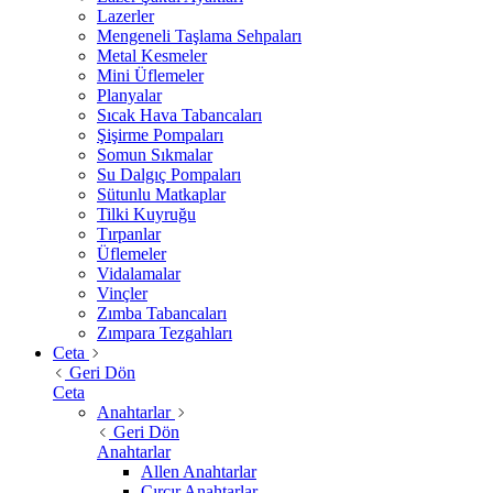
Lazerler
Mengeneli Taşlama Sehpaları
Metal Kesmeler
Mini Üflemeler
Planyalar
Sıcak Hava Tabancaları
Şişirme Pompaları
Somun Sıkmalar
Su Dalgıç Pompaları
Sütunlu Matkaplar
Tilki Kuyruğu
Tırpanlar
Üflemeler
Vidalamalar
Vinçler
Zımba Tabancaları
Zımpara Tezgahları
Ceta
Geri Dön
Ceta
Anahtarlar
Geri Dön
Anahtarlar
Allen Anahtarlar
Cırcır Anahtarlar