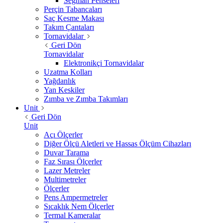
Segman Penseleri
Perçin Tabancaları
Saç Kesme Makası
Takım Çantaları
Tornavidalar
Geri Dön
Tornavidalar
Elektronikçi Tornavidalar
Uzatma Kolları
Yağdanlık
Yan Keskiler
Zımba ve Zımba Takımları
Unit
Geri Dön
Unit
Açı Ölçerler
Diğer Ölçü Aletleri ve Hassas Ölçüm Cihazları
Duvar Tarama
Faz Sırası Ölçerler
Lazer Metreler
Multimetreler
Ölçerler
Pens Ampermetreler
Sıcaklık Nem Ölçerler
Termal Kameralar