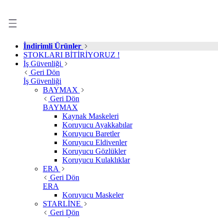
İndirimli Ürünler
STOKLARI BİTİRİYORUZ !
İş Güvenliği
Geri Dön
İş Güvenliği
BAYMAX
Geri Dön
BAYMAX
Kaynak Maskeleri
Koruyucu Ayakkabılar
Koruyucu Baretler
Koruyucu Eldivenler
Koruyucu Gözlükler
Koruyucu Kulaklıklar
ERA
Geri Dön
ERA
Koruyucu Maskeler
STARLİNE
Geri Dön