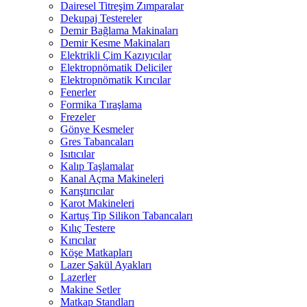
Dairesel Titreşim Zımparalar
Dekupaj Testereler
Demir Bağlama Makinaları
Demir Kesme Makinaları
Elektrikli Çim Kazıyıcılar
Elektropnömatik Deliciler
Elektropnömatik Kırıcılar
Fenerler
Formika Tıraşlama
Frezeler
Gönye Kesmeler
Gres Tabancaları
Isıtıcılar
Kalıp Taşlamalar
Kanal Açma Makineleri
Karıştırıcılar
Karot Makineleri
Kartuş Tip Silikon Tabancaları
Kılıç Testere
Kırıcılar
Köşe Matkapları
Lazer Şakül Ayakları
Lazerler
Makine Setler
Matkap Standları