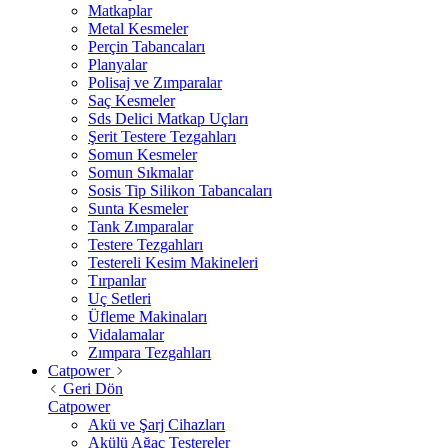
Matkaplar
Metal Kesmeler
Perçin Tabancaları
Planyalar
Polisaj ve Zımparalar
Saç Kesmeler
Sds Delici Matkap Uçları
Şerit Testere Tezgahları
Somun Kesmeler
Somun Sıkmalar
Sosis Tip Silikon Tabancaları
Sunta Kesmeler
Tank Zımparalar
Testere Tezgahları
Testereli Kesim Makineleri
Tırpanlar
Uç Setleri
Üfleme Makinaları
Vidalamalar
Zımpara Tezgahları
Catpower
Geri Dön
Catpower
Akü ve Şarj Cihazları
Akülü Ağaç Testereler