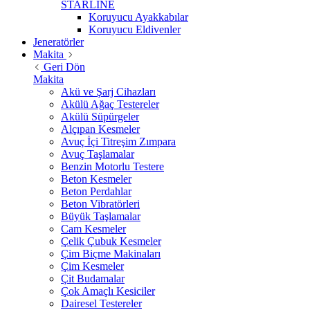
STARLİNE
Koruyucu Ayakkabılar
Koruyucu Eldivenler
Jeneratörler
Makita
Geri Dön
Makita
Akü ve Şarj Cihazları
Akülü Ağaç Testereler
Akülü Süpürgeler
Alçıpan Kesmeler
Avuç İçi Titreşim Zımpara
Avuç Taşlamalar
Benzin Motorlu Testere
Beton Kesmeler
Beton Perdahlar
Beton Vibratörleri
Büyük Taşlamalar
Cam Kesmeler
Çelik Çubuk Kesmeler
Çim Biçme Makinaları
Çim Kesmeler
Çit Budamalar
Çok Amaçlı Kesiciler
Dairesel Testereler