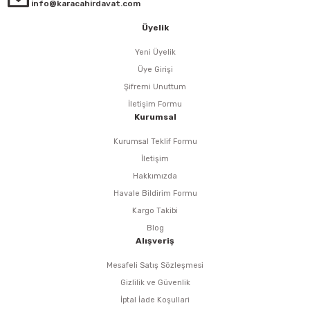
i
r
htarları
Zımpara Tabanları
info@karacahirdavat.com
Üyelik
kon Tabancaları
aları
ri
Yeni Üyelik
lar
esiciler
nsleri
Üye Girişi
Şifremi Unuttum
r
İletişim Formu
Kurumsal
ı
leri
Kurumsal Teklif Formu
İletişim
kları
ri
Hakkımızda
Havale Bildirim Formu
leri
kiler
Kargo Takibi
Blog
rı
Alışveriş
Mesafeli Satış Sözleşmesi
rı
arı
ı
Gizlilik ve Güvenlik
İptal İade Koşullari
ları
Bağlantı Penseleri